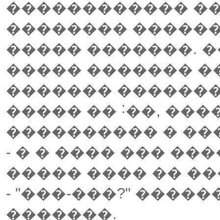
������������ ��
�������� ������
����� �������. �
����� ������� �
������� �������
����� �� ˸��, ���
���������� � ��
- � � ���� ��� ��
����� ���� �� �
- "���-���?" �����
�������.