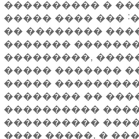
���������� � ��
����� ���� ��� ˸
�� �������� ���
������� �������
���������, �����
����� ������� �
����� ��������
�������� �� ����
���������� ����
���������� ����
���� �����, � ��