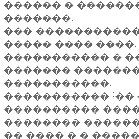
������ � ������
�������.
��� �����������
����� ���� ����,
����������� � ��
������� �������
�����������.
����������� ˸�� 
���������� ���� 
�������� ������
�� ���� � � ����