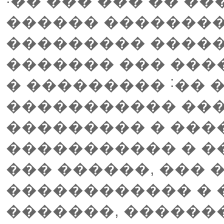
˸�� ��� ��� �� �
������ ��������
��������� �����
������� ��� ���
� ��������� ˸��
����������� ���
��������� � ���
����������� � �
��� ������, ��� 
������������ � 
�������, ������