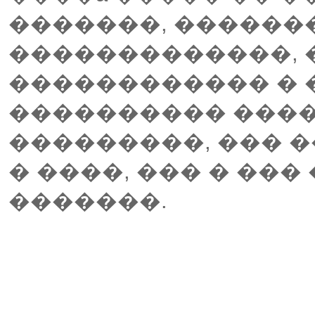
�������, ������
�������������, 
������������ � 
���������� ����
���������, ��� �
� ����, ��� � ���
�������.