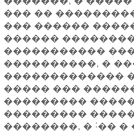
�������, � �����
��� �� ��������
��� ������ ����
������ ��������
����������� ���
����������, � �
������������� �
����� ��� �����
��������� �����
��������� �����
��������, � ˸�� 