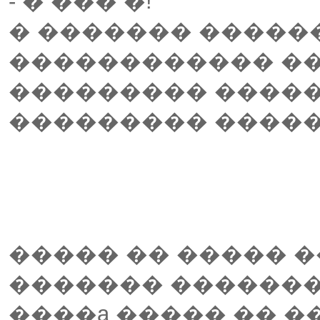
- � ��� �!
� ������� ������
������������ �
��������� ����
��������� �����
����� �� ����� 
������� �������
����a ����� �� �