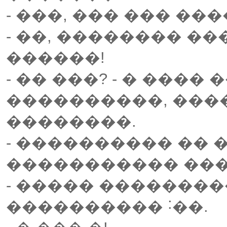
- ���, ��� ��� �
- ��, �������� �
������!
- �� ���? - � ����
����������, ���
��������.
- ���������� �� 
����������� ���
- ����� ���������
���������� ˸��.