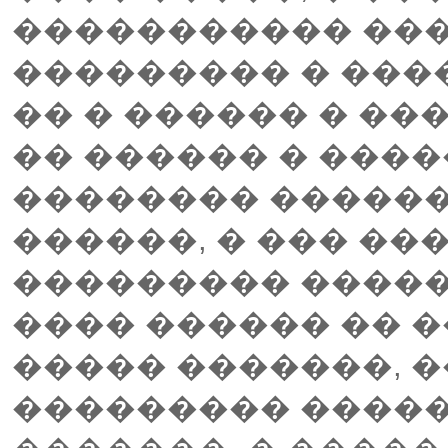
����������� ��
��������� � ���
�� � ������ � ��
�� ������ � ����
�������� ������
������, � ��� ��
��������� �����
���� ������ �� 
����� �������, �
��������� ������