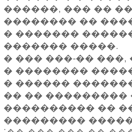
������, ��� �� �
�������� �� ���
� ������� �����
������� �����.
� ��� ���-�� ���,
� �������� ����
� ������ �������
�� �� ���������
���������� �� �
��������� �����