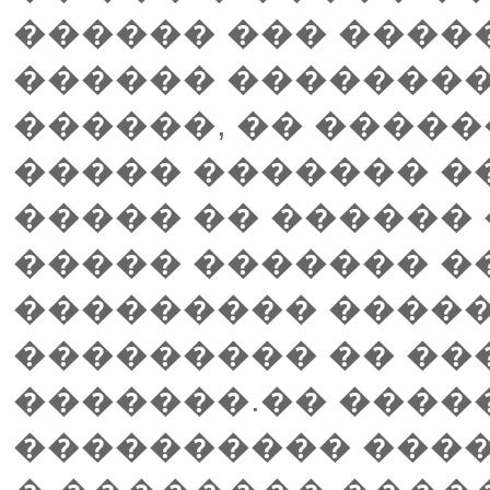
������ ��� ����
������ ��������.
������, �� ����
����� ������� �
����� �� ������ 
����� ������� �
��������� �����
��������� �� ��
�������.�� ����
���������� ���