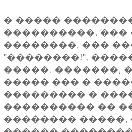
� ����� ��������
����������, ���
��������, ��� ��
"��������!", ���
�����. �������, 
����� ��� � �����
��������� � ���
���������� �� ��
�������� �����,
������ ��������