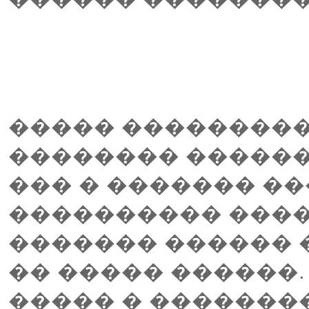
����� ��������
�������� ������
��� � ������� �
���������� ����
������� ������ 
�� ����� ������.
����� � �������