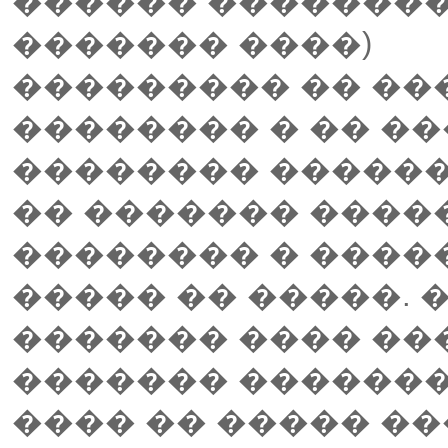
������ �������
������� ����)
��������� �� ��
�������� � �� �
�������� ������
�� ������� ����
�������� � ����
����� �� �����. 
������� ���� ���
������� �������
���� �� ����� ��