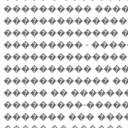
���������� ����
���������������
������������� �
��������� - ���
���������������
���������� ����
������������ ��
����� �� �������
���������-�����
������� ��� ����