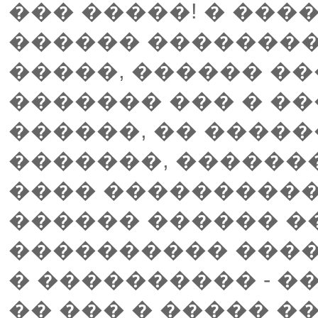
��� �����! � ���
������ �������� 
�����, ������ �
������� ��� � ��
������, �� ����
�������, ������
���� ����������
������ ������ �
���������� ����
� ���������� - ��
�� ��� � ����� �