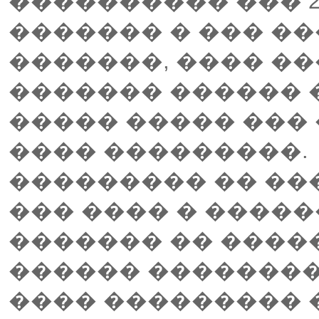
���������� ��� 20
������� � ��� �
�������, ���� �
������� ������ 
����� ����� ��� 
���� ���������.
��������� �� ���
��� ���� � �����
������� �� ����
������ ��������
���� ��������� 