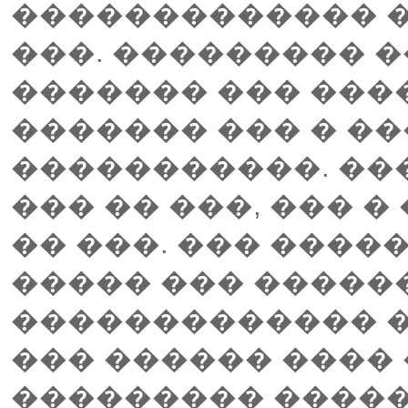
������������� �
���. ��������� �
������� ��� ����
������� ��� � �
�����������. ���
��� �� ���, ��� �
�� ���. ��� ����
����� ��� �����
������������� 
��� ������ ����
��������� �����