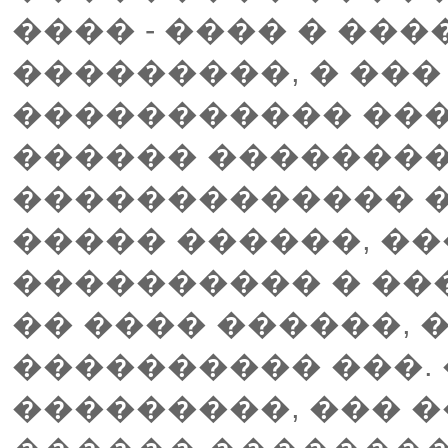
���� - ���� � ��
���������, � ���
����������� ���
������ ��������
������������� �
����� ������, ��
���������� � ��
�� ���� ������, 
���������� ���.
���������, ��� 