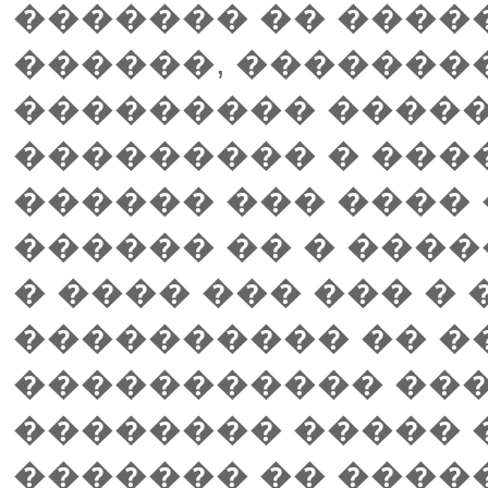
������� �� ����
������, ��������
��������� �����
��������� � ����
������ ��� ����
������ �� � ����
� ���� ��� ��� �
���������� �� �
����������� ���
�������� ����� 
������� �� ����