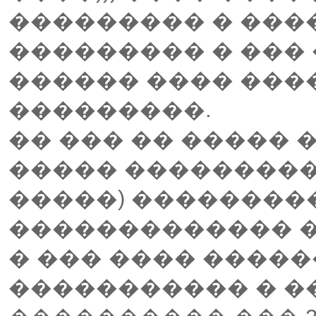
��������� � ��
��������� � ��� 
������ ���� ���
���������.
�� ��� �� ����� 
����� ���������
�����) ���������
������������� �
� ��� ���� ����
����������� � �