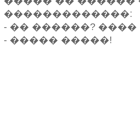
����� �� ������
�������������:
- �� ������? ����
- ����� �����!