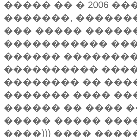
����� �� � 2006 ��
�������, �������
��� ����� �����
����������� ��
������ ��������
���������� ����
�������� �� ����
������� ���� ��
������ �� ���� �
����� ����� ���
����))) ���� ���