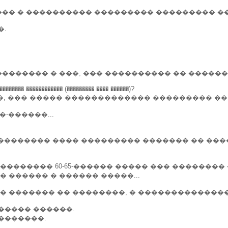
��� � ���������� ��������� ��������� ��
�.
������ � ���, ��� ���������� �� ������ �
 �������� ������������ (��������� ���� ������)?
�, ��� ����� ������������� ��������� ����
-������...
 �������� ���� ��������� ������� �� ���
������ 60-65-������ ����� ��� �������� �
 ������ � ������ �����...
 ������� �� ��������, � �������������� 
����� ������.
�������.