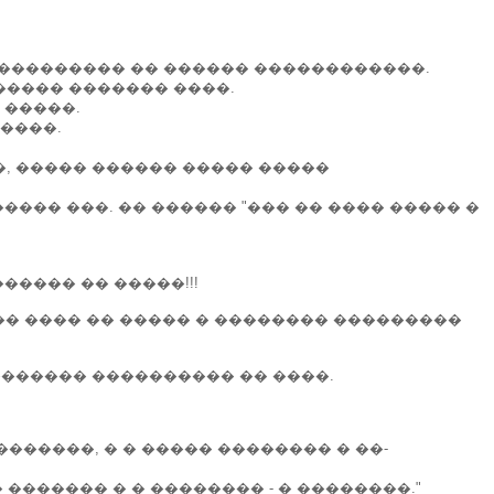
���������� �� ������ ������������.
���� ������� ����.
 �����.
����.
, ����� ������ ����� �����
�� ���. �� ������ "��� �� ���� ����� �
����� �� �����!!!
�� ���� �� ����� � �������� ���������
������ ���������� �� ����.
�������, � � ����� �������� � ��-
 ������� � � �������� - � ��������."