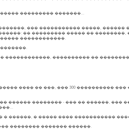
����� ��������� �������...
 �������, ��� ����������� �����, ������ 
��������: �� ��������� ����� �� �������
������ ������������.
 �������.
 ������������, ���������� �� ��������
��� ���� �� ���, ��� 300 ���������� ��� �
�� ������ �������� - ��� �� ������, ��� 
��...
 � ������, � ����� ���� ����������� ���
��� �������� ������� ������.