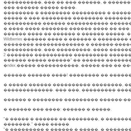
����������, ��� �� ��� ������, � ������
��� ������ ����� ����.
�������� � �������� ��������� � �����.
����� � ��� �������� �������� �������
���������� ������ ����������� ������
� ���� ���� ������� ������ ���� �� ���
������ ���� �� ������ � ������ �����. 
Wildberries ������ ���� � ������ � ������
�������� ������������� � ������-����
����������. ��� ���������. ���� �����
2 ������� ���������� ��������� �������
������ ����� ������" �� ������ �������
�ndex.����� �����������. ����� ��� �� ���
������ ������ ����! �������� �� ������
� ����� ������ ���������� ��������, �
�������������. ��� ���, ��������� ����
������ � �������� ��������� ������-��
� ������ ��� ����: ������ � �����.
"� ����� � ������ ��-��������, � ������
�������." ���� �����
"� ��������� � ������ � �����, � �������