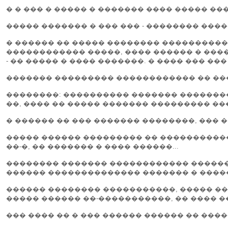
� � ��� � ����� � ������� ���� ����� ���
����� ������� � ��� ��� - �������� ���
� ������ �� ����� �������� ���������� 
������������ �����, ���� ������ � ���
- �� ����� � ���� �������. � ���� ��� �
������� ��������� ������������ �� ���
��������: ���������� ������� ���������
��, ���� �� ����� ������� ��������� ���
� ������ �� ��� ������� ��������, ��� 
����� ������ ��������� �� �����������
��-�, �� ������� � ���� ������...
�������� ������� ������������ �������
������ �������������� ������� � ����
������ �������� �����������, ����� ��
����� ������ ��-�����������, �� ���� �
��� ���� �� � ��� ������ ������ �� �����,