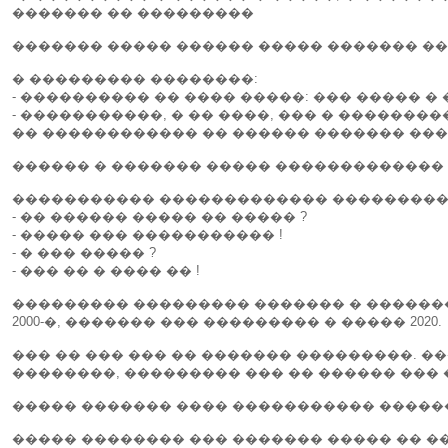
������� �� ���������
������� ����� ������ ����� ������� ��
� ��������� ��������:
- ���������� �� ���� �����: ��� ����� �
- �����������, � �� ����, ��� � ������
�� ������������ �� ������ ������� ��
������ � ������� ����� �������������
����������� ������������� ����������
- �� ������ ����� �� ����� ?
- ����� ��� ����������� !
- � ��� ����� ?
- ��� �� � ���� �� !
��������� ��������� ������� � ��������
2000-�, ������� ��� ��������� � ����� 2020.
��� �� ��� ��� �� ������� ���������. ��
��������, ��������� ��� �� ������ ��� �
����� ������� ���� ����������� ������
����� �������� ��� ������� ����� �� �