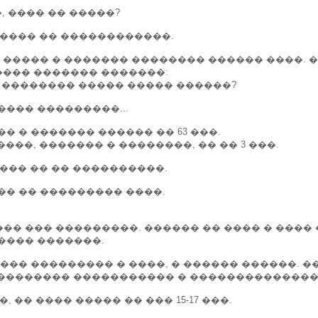
, ���� �� �����?
����� �� ������������.
����� � ������� �������� ������ ����. �
���� ������� �������:
�� �������� ����� ����� ������?
��� ���������...
 � ������� ������ �� 63 ���.
���, ������� � ��������, �� �� 3 ���.
���� �� �� ����������.
� �� ��������� ����.
� ��� ���������. ������ �� ���� � ���� 
���� �������.
��� ��������� � ����, � ������ ������. 
�������� ����������� � ���������������.
 �� ���� ����� �� ��� 15-17 ���.