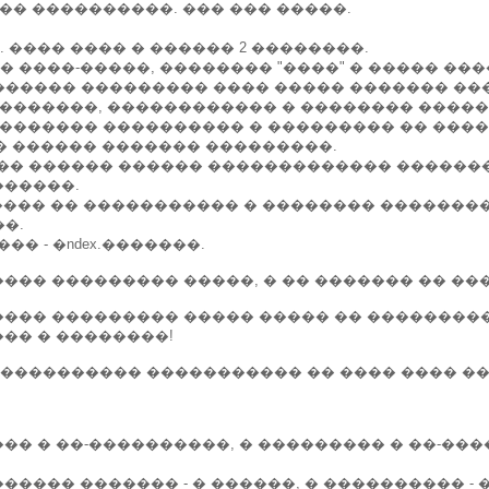
�� ����������. ��� ��� �����.
 ���� ���� � ������ 2 ��������.
� ����-�����, �������� "����" � ����� ��
����� ��������� ���� ����� ������� ���
 �������, ������������ � �������� �����
�������� ���������� � ��������� �� ����
�� � ������ ������� ���������.
�� ������ ������ ������������� �������
������.
�� �� ����������� � �������� ����������
�.
�� - �ndex.�������.
��� ��������� �����, � �� ������� �� ���
���� ��������� ����� ����� �� ��������
�� � ��������!
���������� ����������� �� ���� ���� ��
��� � ��-����������, � ��������� � ��-���
����� ������� - � ������, � ���������� - �