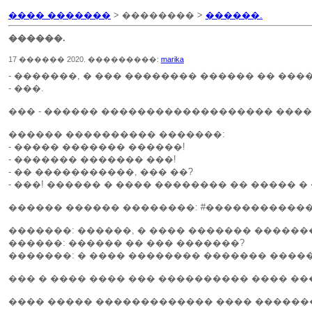
���� �������
> �������� >
������.
������.
17 ������ 2020. ���������:
marika
- �������, � ��� �������� ������ �� ���
- ���.
��� - ������ ������������������� ����
������ ���������� �������:
- ����� ������� ������!
- ������� ������� ���!
- �� �����������, ��� ��?
- ���! ������ � ���� �������� �� ����� �
������ ������ ��������: #����������
�������: ������, � ���� ������� �������
������: ������ �� ��� �������?
�������: � ���� �������� ������� ����
��� � ���� ���� ��� ���������� ���� ��
���� ����� ������������� ���� �������. 