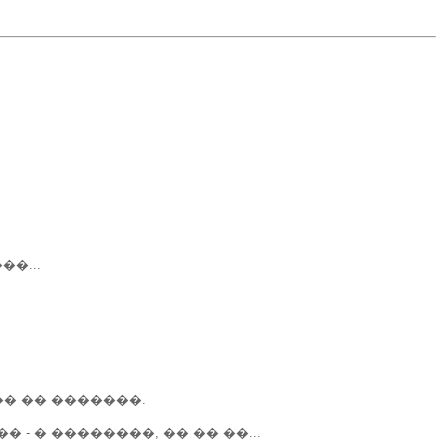
�...
� �� �������.
 � ��������, �� �� ��...