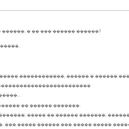
� ������, � �� ��� ������ ������?
�����.
 ����� ������������, ������ � ������ ����
��������������������������
����...
������ �� ������ �������.
�������, ����� �� ������ �������, ������
��� ����� ������ ��� ����� ����� ������ -