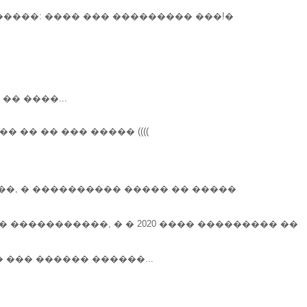
����: ���� ��� ��������� ���!�
� ����...
 �� �� ��� ����� ((((
��, � ���������� ����� �� �����
 �����������, � � 2020 ���� ��������� ��
��� ������ ������...