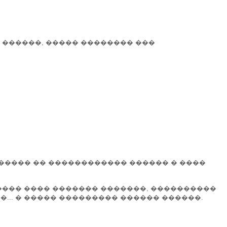
 ������, ����� �������� ���
����� �� ������������ ������ � ����
����� ���� ������� �������, ����������
.. � ����� ��������� ������ ������.