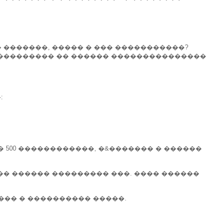
� �������, ����� � ��� �����������?
�, ��������� �� ������ ���������������
:
 500 ������������, �&������� � ������
��� ������ ��������� ���. ���� ������
��� � ���������� �����.