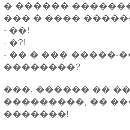
� ������ �������,
��� � ���� �����
- ��!
- �?!
- �� � ��� �����-
��������?
���, ������ �� �
���������, �� �
�������!