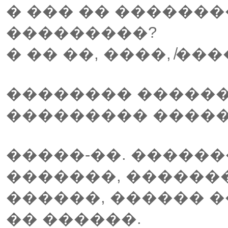
� ��� �� �������
���������?
� �� ��, ����, ̸���
�������� ������
��������� �����
�����-��. ������
�������, ��������
������, ������ 
�� ������.