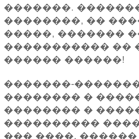
�������. �������
��������, �� ���
�����, ������� 
����������� �� �
������ ������!
�������-�������
�������� � ���
�������� � �����
���������� ���
��� ����. ������