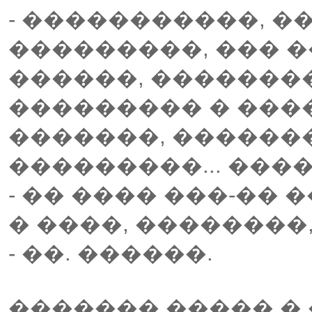
- �����������, �
���������, ��� �
������, ��������
��������� � ����
�������, ������
���������... ���
- �� ���� ���-��
� ����, ��������,
- ��. ������.
������� ����� �