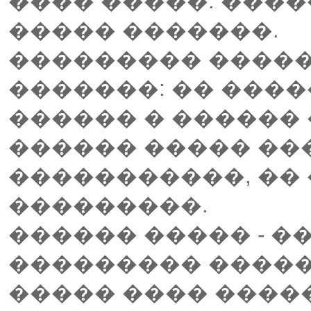
���� �����: ���
����� �������.
��������� �����
�������: �� ���
������ � ������
������ ����� ��
�����������, �� 
���������.
������ ����� - �
��������� ����
����� ���� ����