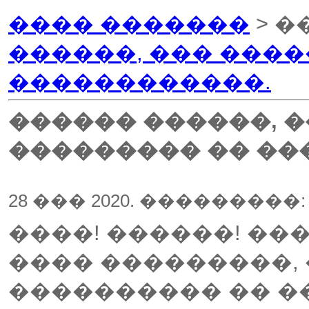
���� �������
> �
������, ��� ���
������������.
������ ������, 
��������� �� ��
28 ��� 2020. ���������
����! ������! ��
���� ���������,
���������� �� �