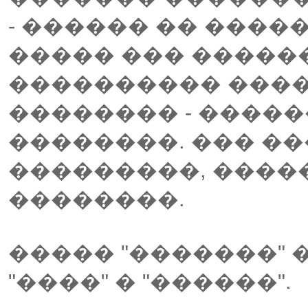
- ������ �� ����
����� ��� �����
���������� ����
�������� - ����
��������. ��� ��
���������, ����
��������.
����� "�������" 
"����" � "������".