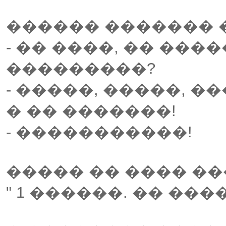
������ ������� �
- �� ����, �� ����
���������?
- �����, �����, �
� �� �������!
- �����������!
����� �� ���� �
" 1 ������. �� ���