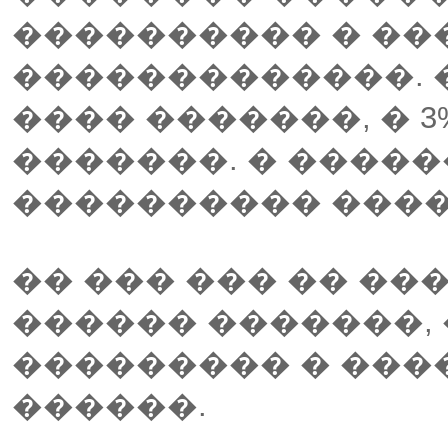
���������� � ��
�������������. 
���� �������, � 3%
�������. � �����
���������� ���
�� ��� ��� �� �
������ �������,
��������� � ���
������.