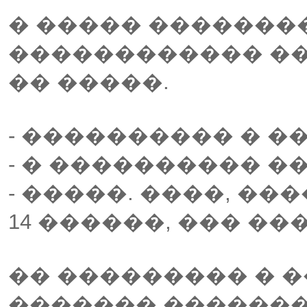
� ����� �������
������������ ��
�� �����.
- ���������� � �
- � ���������� 
- �����. ����, �
14 ������, ��� ���
�� ��������� � �
������� �������