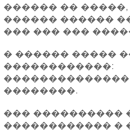
������ �� �����, 
������ ������ �
��� ��� ��� ����
� ������ ����� 
������������:
��������������
��������.
��� ���������� 
������������ � 