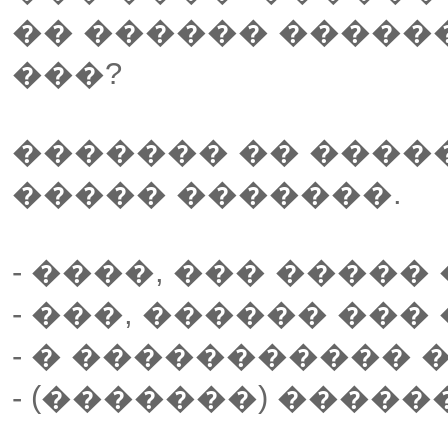
�� ������ ������
���?
������� �� �����
����� �������.
- ����, ��� �����
- ���, ������ ���
- � ����������� 
- (�������) ������