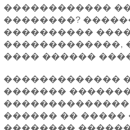
������������ �
��������? �����
���������� ���
�������������, 
���� ������ ���
������������� �
������� �������
��������������
������ �� ����� 
�������� ������