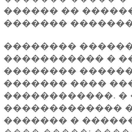
������ �� �����
������� �������
�������� �����
����������� � �
�������� ������
������� ���� ��
������������. �
������������� �
������� � ������