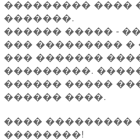
��������� ���� �
�������.
������ ����� - �
��� ��������� �
��� ������� ����
���������. �����
������ ����� ���
������ ����.
���� ���������
��������!