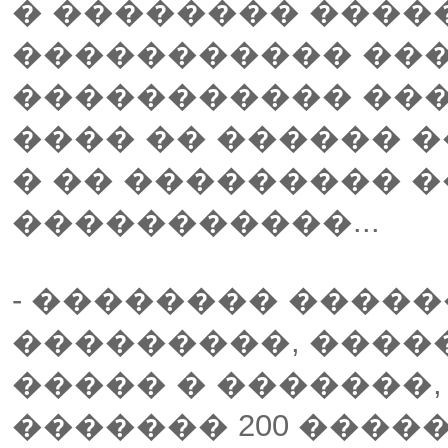
� �������� ����
����������� ���
����������� ����
���� �� ������ �
� �� ��������� ��
�����������...
- �������� �����
���������, �����
����� � �������
������� 200 �����