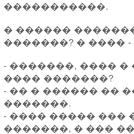
�����������.
� ������ �������
�������? � ���� -
- �������, ���� �
���� �������?
- �� � ������ �� 
�������.
- ���� ����� ���
�������, � ��� �