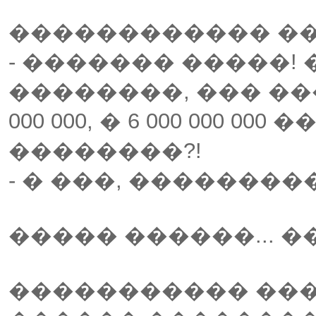
������������ �
- ������� �����!
��������, ��� ��
000 000, � 6 000 000 0
��������?!
- � ���, ���������
����� ������... �
����������� ���