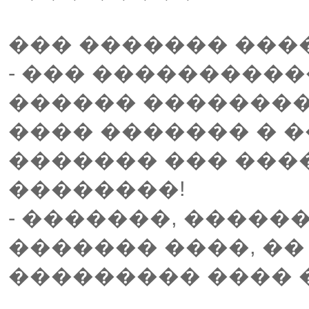
��� ������� ����
- ��� ����������
������ ��������.
���� ������� � 
������� ��� ��
��������!
- �������, ������
������� ����, ��
��������� ���� 