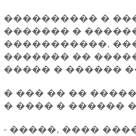
���������� � ��
������� � �����
�����������, ��
������� �� �����
����� � ������ 
� ��� �� �� ����
� ���� � ������ 
- �����, ���� ��