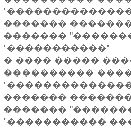
"���������������
������� �������
������� "������
"�����������"
� ���� ����� ��
���������� ����
"���������������
������� �������
������� "������
"����������� ��