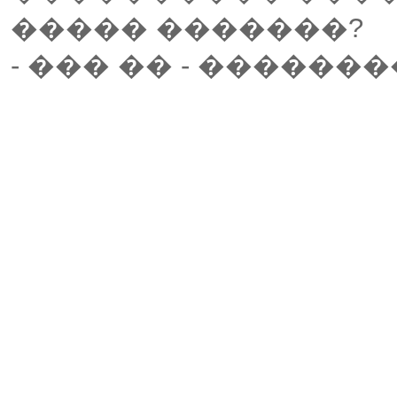
����� �������?
- ��� �� - ������