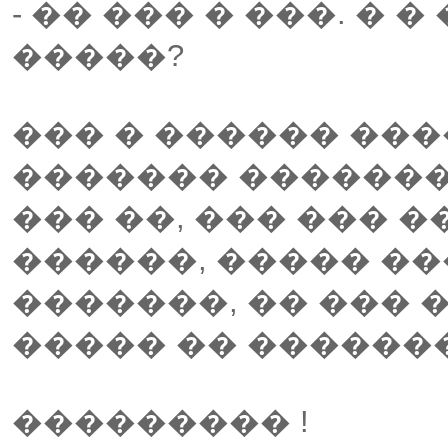
- �� ��� � ���. �
�����?
��� � ������ ��
������� �������
��� ��, ��� ��� 
������, ����� �
�������, �� ��� 
����� �� ������
��������� !