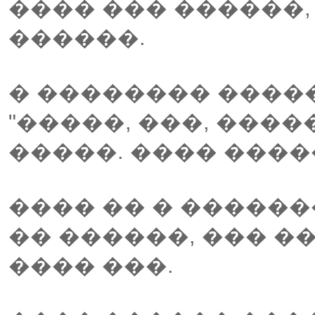
���� ��� ������,
������.
� �������� ����
"�����, ���, ���
�����. ���� ����
���� �� � ������
�� ������, ��� �
���� ���.