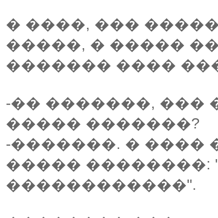
� ����, ��� ���
�����, � ����� 
������� ���� �
-�� �������, ���
����� �������?
-�������. � ����
����� ��������: 
������������".