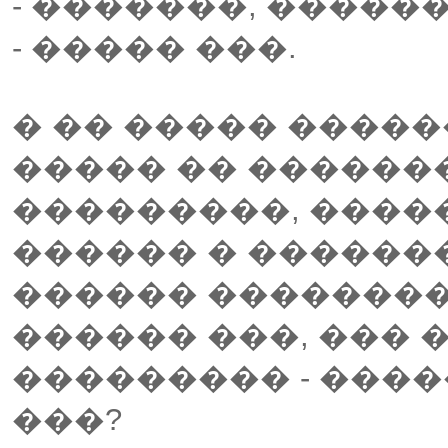
- �������, ������
- ����� ���.
� �� ����� ����
����� �� ������
���������, ����
������ � �������
������ ��������
������ ���, ��� 
��������� - ���
���?