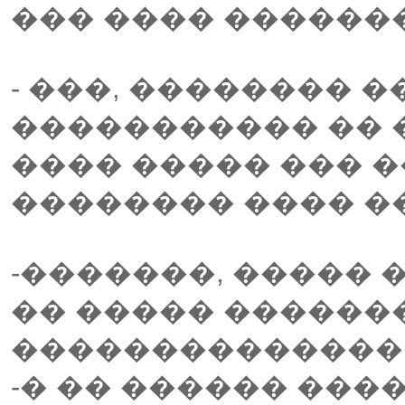
��� ���� ������
- ���, �������� �
����������� �� 
���� ����� ��� �
�������� ���� ��
-�������, �����
�� ����� ������
��������������
-� �� ������ ���