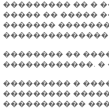
��������� �� � �
����� �� ����� 
������� �������
�������������� 
�������� �� ���
������������. � 
��������� � ���
��������� �����
����������� ��