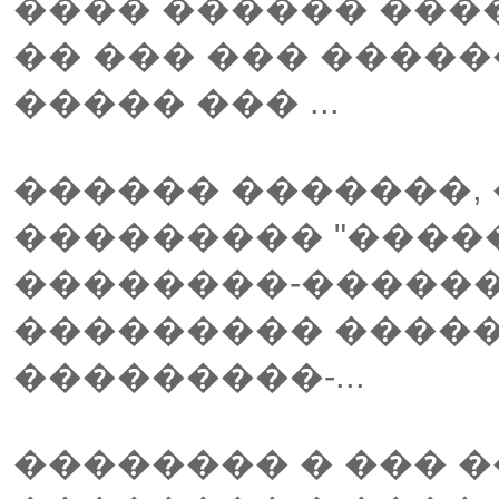
���� ������ ���
�� ��� ��� �����
����� ��� ...
������ �������,
��������� "����
��������-������
��������� ����
���������-...
�������� � ��� 