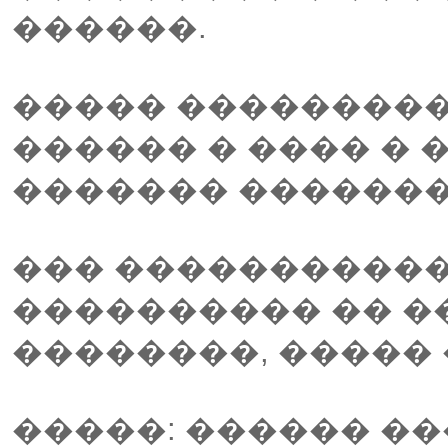
������.
����� ��������
������ � ���� � 
������� �������
��� �����������
���������� �� �
��������, ����� 
�����: ������ �