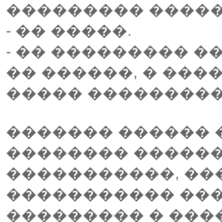
��������� �����
- �� �����.
- �� ��������� �
�� ������, � ��
����� ���������
������� ������ 
�������� ������
�����������, ��
����������� ���
��������� � ���