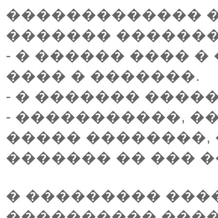
������������� �
������� �������
- � ������ ���� 
���� � �������.
- � ������� �����
- �����������, �
����� ��������, 
������� �� ��� 
� ��������� ���
���������� ����