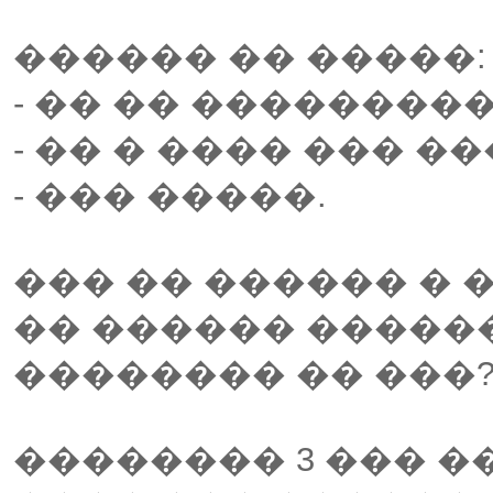
������ �� �����:
- �� �� ��������
- �� � ���� ��� �
- ��� �����.
��� �� ������ �
�� ������ ������
�������� �� ���
�������� 3 ��� ��