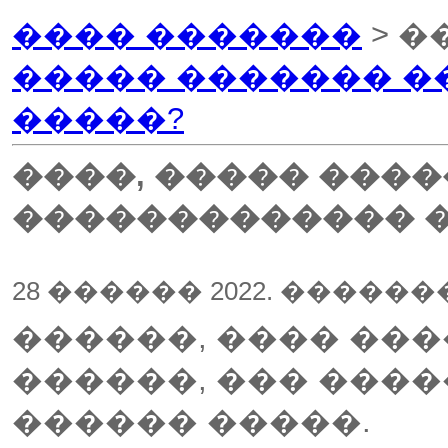
���� �������
> �
����� ������� �
�����?
����, ����� ����
������������� �
28 ������ 2022. �����
������, ���� ���
������, ��� ����
������ �����.