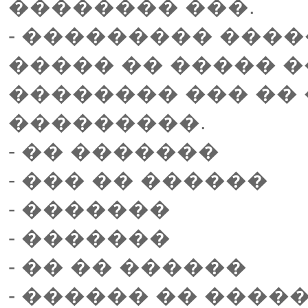
�������� ���.
- ��������� ����
����� �� ����� �
�������� ��� �� 
���������.
- �� �������
- ��� �� ������
- �������
- �������
- �� �� ������
- ������ �� ����