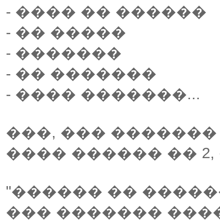
- ���� �� ������
- �� �����
- �������
- �� �������
- ���� �������...
���, ��� �������
���� ������ �� 2, 
"������ �� ������
��� ������� ���