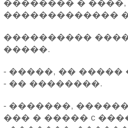
�������� � ����,
������������� �
���������� ���� 
�����.
- �����, �� �����
- �� ��������.
- �������, ������
��� � ����� c ��