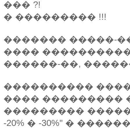
��� ?!
� ��������� !!!
������� �����-�
���� �����������
������-��, ������
���������� ���
���� ���������
��������� �����
-20% � -30%" � ���