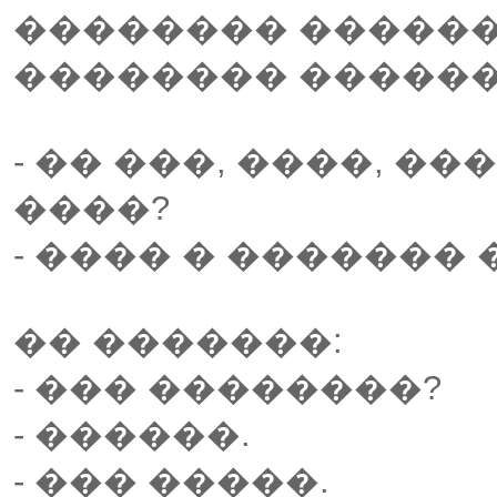
�������� ������
�������� ������
- �� ���, ����, �
����?
- ���� � �������
�� �������:
- ��� ��������?
- ������.
- ��� �����.