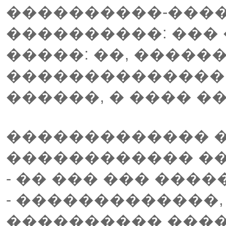
����������-����
����������: ��� 
�����: ��, �����
��������������:
������, � ���� �
������������� �
������������ ��
- �� ��� ��� ���
- �������������,
���������� ����