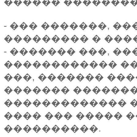
������ ��������
- ��� �������, �
��������� � ���
- ������� ���, �
������������ �
���, ������� ���
������� �������
������������� �
���� ��� ����� 
����������.