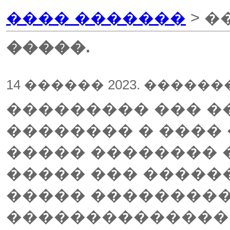
���� �������
> �
�����.
14 ������ 2023. �����
��������� ��� �
�������� � ���� 
����� �������� 
����� ��� �����
����� ���������
�������������� 