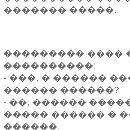
������� �����.
��������� ���� 
����������:
- ���, � ������ 
������ ������?
- ��, ������ ���
����� ������ � 
������.