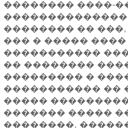
�������� ����-�
�������������� -
�������� �� ���,
��� � ����� ����
����������� ���
�� �������� ���
��������� � ���
����������� �� 
����� ���������
������� ����� �
��������, �����