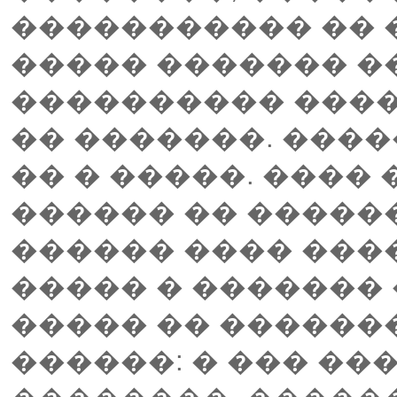
����������� ��
����� ������� ��
���������� ����
�� �������. ����
�� � �����. ����
������ �� �����
������ ���� ���
����� � �������
����� �� ������
������: � ��� ��