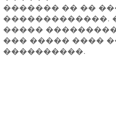
������� �� �� ��
�������������. �
����� �����������
��� ����� ���� 
����������.