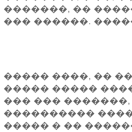
�������, �� ����
��� ������. ���
����� ����, �� �
����� ����� ���
��� ��� �������,
���������� ����
����� � �� �����