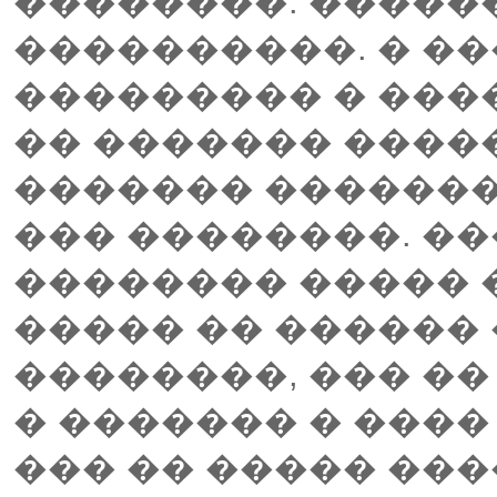
��������. �����
����������. � ��
��������� � ���
�� ������� ����
������� �������.
��� ��������. �
�������� ����� 
����� �� ������ 
��������, ��� ��
� ������� � ����
��� �� ����� ���