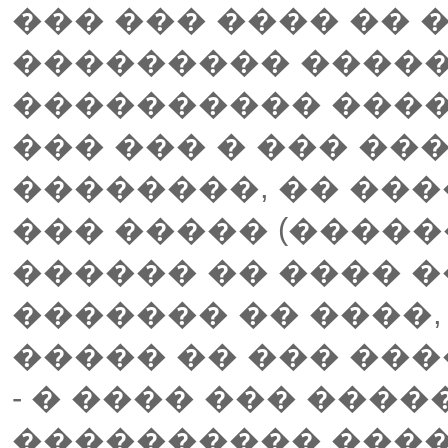
��� ��� ���� �� 
��������� �����
���������� ����
��� ��� � ��� ��
��������, �� ���
��� ����� (����
������ �� ���� ��
������� �� ����,
����� �� ��� ���
- � ���� ��� ���
���������� ����