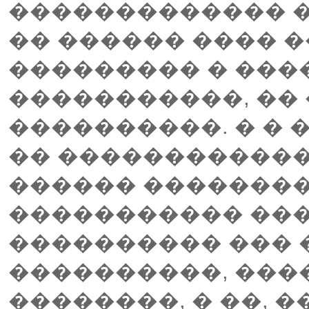
������������� �
�� ������ ���� �
��������� � ����
�����������, �� 
����������. � � 
�� �����������
������ ��������
����������� ��
���������� ��� 
����������, ���
��������, � ��, �