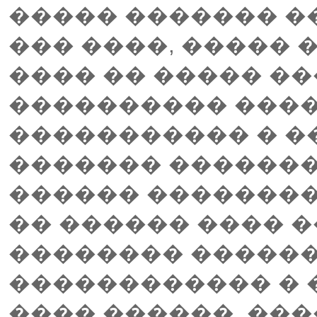
����� ������� �
��� ����, ����� 
���� �� ����� �
���������� ���
����������� � ��
������� �������
������ ���������
�� ������ ���� �
�������� ������
������������ � 
���� ������. ���