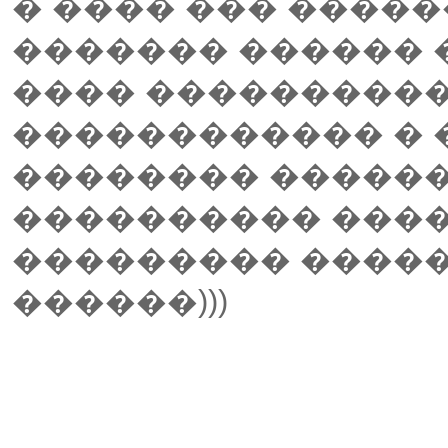
� ���� ��� ����
������� ������ 
���� ����������
������������ � �
�������� ������ 
���������� ����)
��������� �����
������)))