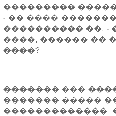
��������� �����
- �� ���� �������
���������� ��. -
����, ������ �� 
����?
������� ��� ���
������� ����� �
�������������. 