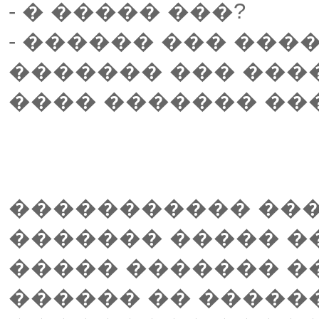
- � ����� ���?
- ������ ��� ����
������� ��� ����,
���� ������� ��
����������� ���
������� ����� �
����� ������� �
������ �� �����