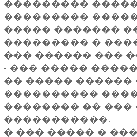
��������� �����
��������� �����
����� ������� �
��������� � ���
��� ������ ��� �
- ��� ����� �����
�� ����� ������
���������� ����
�������� �� ��� 
�����������.
� ��� ����� � �