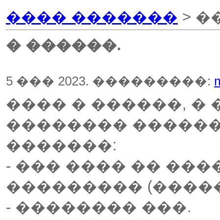
���� �������
> �
� ������.
5 ��� 2023. ���������:
���� � ������, �
�������� �����
�������:
- ��� ���� �� ��
��������� (����
- �������� ���.