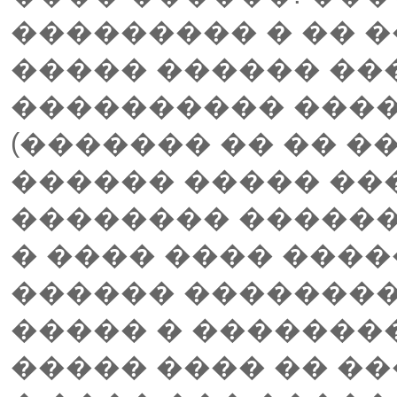
��������� � �� 
����� ������ ���
���������� ���
(������� �� �� �
������ ����� ��
�������� ������
� ���� ���� ���
������ �������
����� � ��������
����� ���� �� �