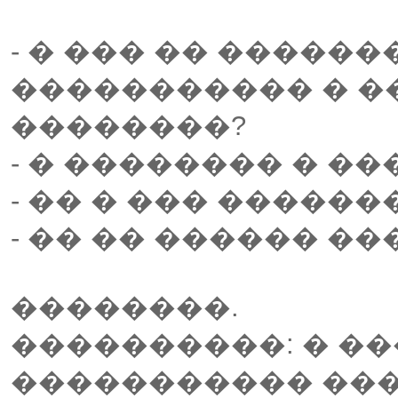
- � ��� �� �����
����������� � �
��������?
- � �������� � �
- �� � ��� ������
- �� �� ������ �
��������.
����������: � ��
����������� ���