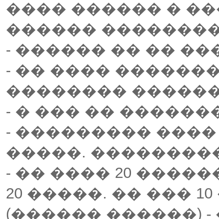
���� ������ � ��
������ ��������
- ������ �� �� �
- �� ���� ������
�������� ������
- � ��� �� ������
- ��������� ����
�����. ���������
- �� ���� 20 �����
20 �����. �� ��� 10
(������ ������) 