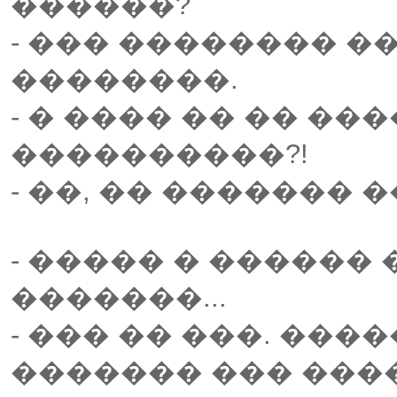
������?
- ��� �������� �
��������.
- � ���� �� �� ��
����������?!
- ��, �� ������� ��
- ����� � ������ 
�������...
- ��� �� ���. ���
������� ��� ����