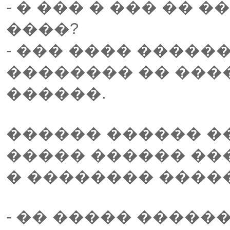
- � ��� � ��� ��
����?
- ��� ���� ������
�������� �� ���
������.
������ ������ ��
����� ������ ��
� �������� ����
- �� ����� �����