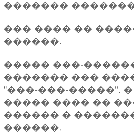
������� �������
��� ���� �� ����
������.
����� ���-�����
������� ��� ���
"���-���-�����".
����� ���� �� ��
������ � ������
������.