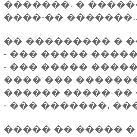
�������. � �����
����-�� �������..
�� ��������� � �
- ��� ����� ����
- ��� ����� ����
���� ��� ������
������ �����-�� 
- ��� �������, ��
����� �� ����� �