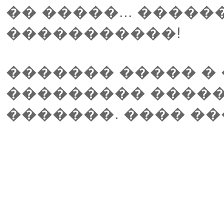
�� �����... �����
�����������!
������� ����� � 
��������� ����
�������. ���� ��