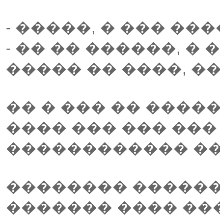
- �����, � ��� ��
- �� �� ������, �
����� �� ����, �
�� � ��� �� ����
���� ��� ��� ���
������������ ���
�������� ������ 
������� ���� ��