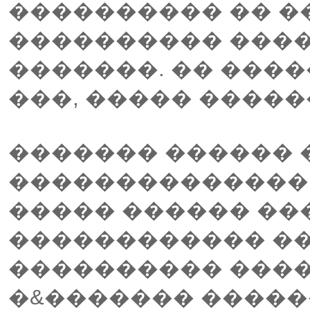
���������� �� �
���������� ����
�������. �� ���
���, ����� �����
������� ������ 
�������������� 
����� ������ ��
������������ ��
���������� ����
�&������� �����