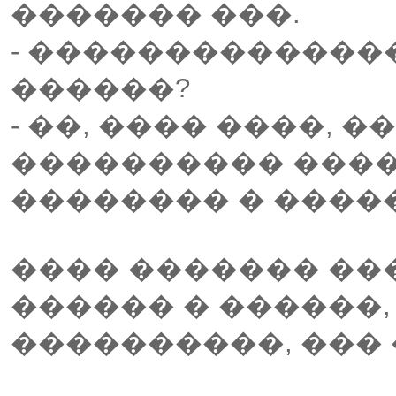
������� ���.
- �������������
������?
- ��, ���� ����, �
���������� ����
�������� � ����
���� ������� ���
������ � ������,
����������, ��� 