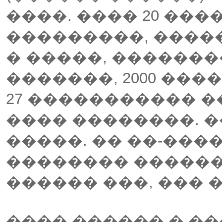
����. ���� 20 ��
���������, ����
� �����, ��������
�������, 2000 �����
27 ����������� 
���� ��������. �
�����. �� ��-���
�������� ������
������ ���, ��� 
���� ������ � ��