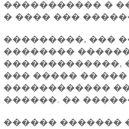
����������� � �
� ���� ��� �����
���������, ��� 
�������� ������
�������������, �
��� ����� �� ��
������������ ��
������. �� ������
������ ������� 