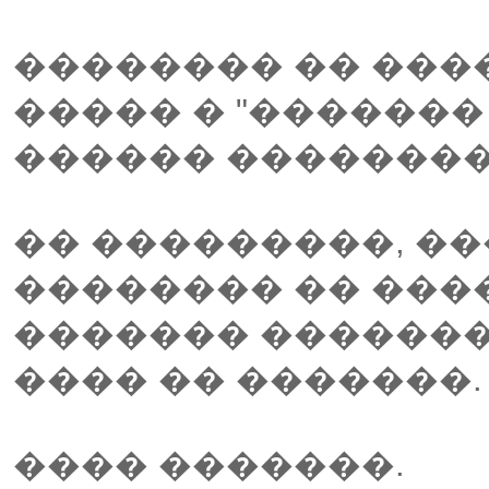
�������� �� ����
����� � "������� 
������ ��������
�� ���������, ��
�������� �� ����
������� �������
���� �� �������.
���� �������.