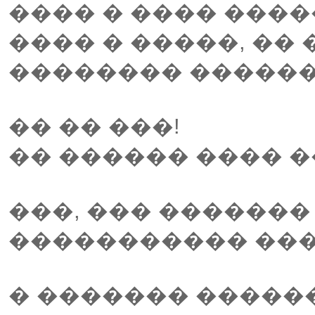
���� � ���� ����
���� � �����, ��
�������� ������
�� �� ���!
�� ������ ���� �
���, ��� �������
����������� ���
� ������� �����