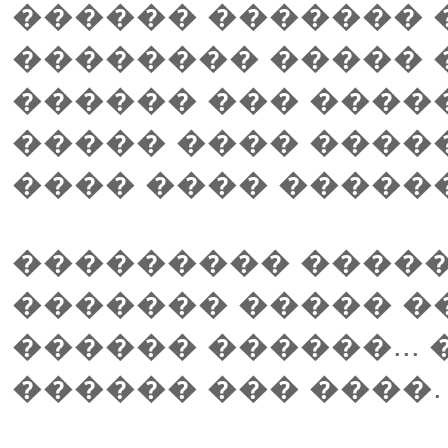
������ ������� 
�������� ����� 
������ ��� ����
����� ���� ����
���� ���� �����
��������� �����
������� ����� �
������ ������... 
������ ��� ����.