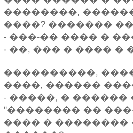
��������, �����
����? ������� ��
- ���-�� ���� � �
- ��, ��� � ���� 
����������, ���
����, ������ ���
- �����, � �����
"�������� �� ��
���� � �������� 