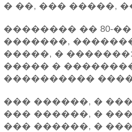
� ��, ��� �����, 
�������� �� 80-�
�������, ������
�����, � �������:
����� � �������
���������� ����
��� ������, � ��
��� ������, � ��
��� ������, � ��