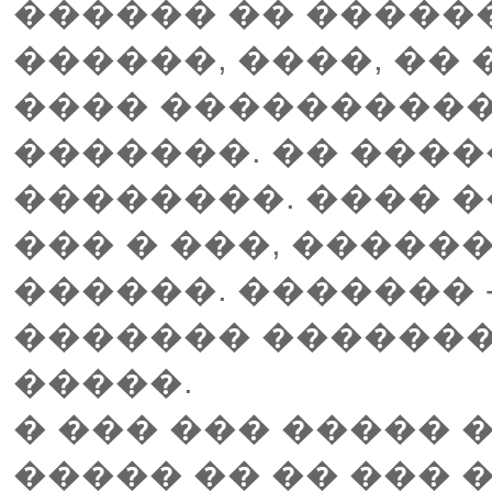
������ �� �����
������, ����, ��
���� ����������
�������. �� ����
��������. ���� �
��� � ���, �����
������. ������� -
������� ������� 
�����.
� ��� ��� ����� 
����� �� �� ��� 