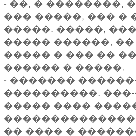
- ��, � ��������, 
��� �����, ��� �
�����. �����, ��
����� ������, ��
����� � ��� �� ��
������ � �����.
- ������� ������
����������. ���-
����� ���� �����
���������������
�� ���� � ������