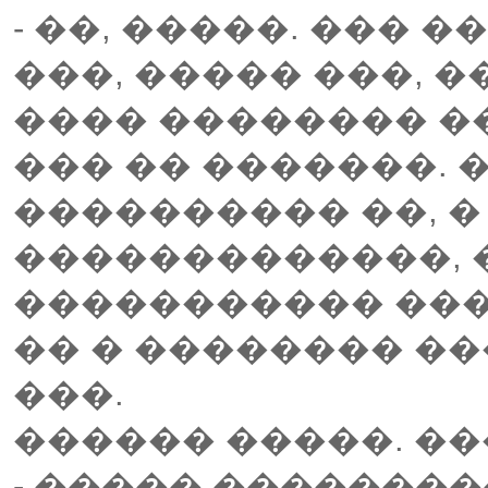
- ��, �����. ��� �
���, ����� ���, �
���� �������� ��
��� �� �������. 
���������� ��, �
�������������, 
����������� ���
�� � �������� ��
���.
������ �����. ��
- ����� ��������