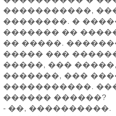
�����������, ���
��������. � ���
������� �� �����
�� �����. ������
����� ��� ������
�����, ��� �����
�������, ��� ���
�����������. ��
������ ������?
- ��, ����������.