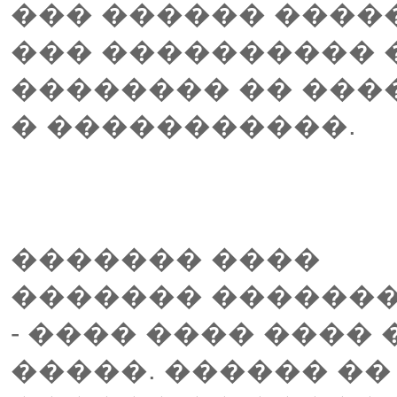
��� ������ ����
��� ���������� 
�������� �� ���
� �����������.
������� ����
������� �������
- ���� ���� ���� 
�����. ������ �