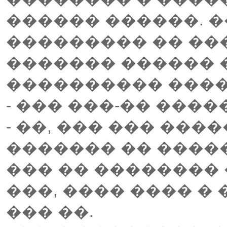
������ ������. �
��������� �� ���
������� ������ �
���������� ����
- ��� ���-�� ����
- ��, ��� ��� ����
������� �� �����
��� �� ��������
���, ���� ���� �
��� ��.