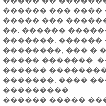
����� �� �������
������ ��� ���� 
����� ��� ������
��. ������ ������
�������. ������
��������, ��� � 
����� �������. �
������ ��������
�������, ���� ��
���������.
������ ����� ��