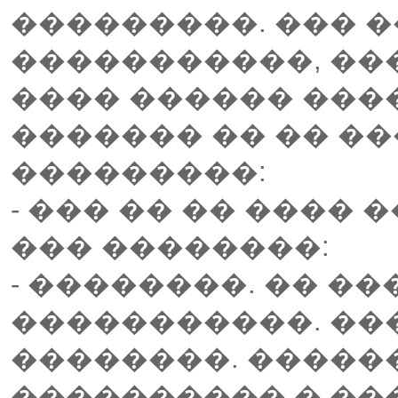
���������. ��� 
�����������, ���
���� ������ ����
������� �� �� ��
���������:
- ��� �� �� ���� 
��� ��������:
- ��������. �� �
�����������. ��
��������. �����
���������� � ��