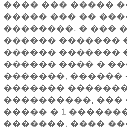
���� ��� ����� �
����� ��� �� ��
��������. � ��� 
������ ������� 
������ ������� 
������ ���� � ��
�������, ������ -
������� �������
����������, ��� �
����� � 1 �������
�������, ���� �