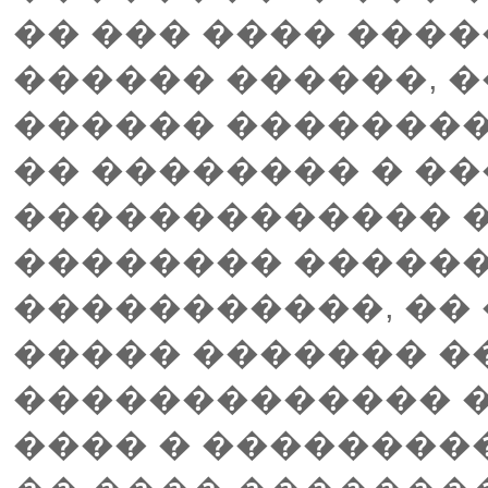
�� ��� ���� ����
������ ������, �
������ ��������
�� �������� � ��
������������� �
�������� �������
�����������, ��
����� ������� ��
������������� 
���� � ��������