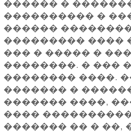
������ � ������
���������� � ���
������ ��������
��������� ���� 
��� � ����� � ���
��������. � ��� 
�������� ����. 
������� � �����
������� ����, ��
���� ���������� 
������� �� � ��,