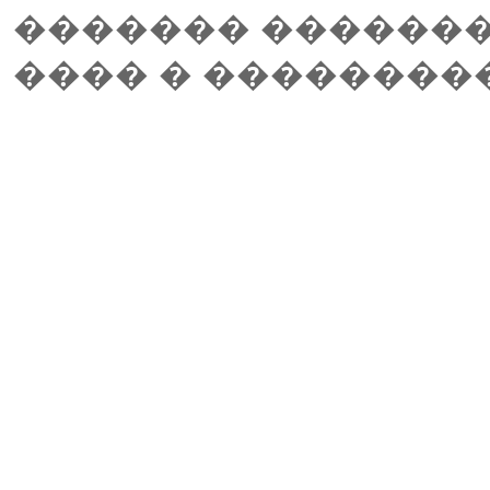
������� �������,
���� � ��������