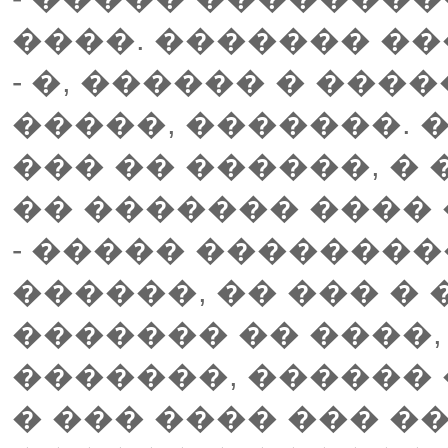
����. ������� ��
- �, ������ � ��
�����, �������. �
��� �� ������, � 
�� ������� ���� 
- ����� ��������
������, �� ��� �
������� �� ����,
�������, ������ 
� ��� ���� ��� �