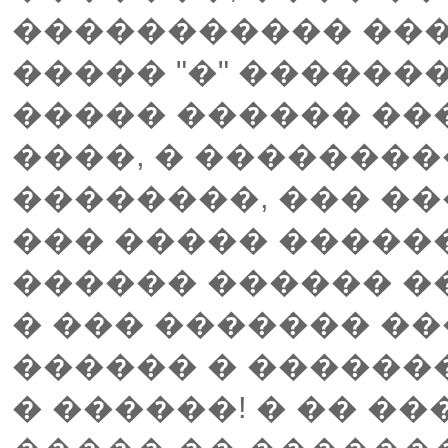
����������� ���
����� "�" ������
����� ������ ��
����, � ��������
��������, ��� ��
��� ����� ������
������ ������ ��
� ��� ������� ��
������ � �������
� ������! � �� �