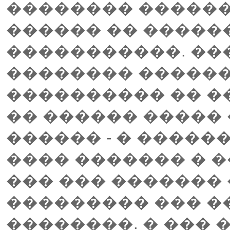
�������� ������
������ �� �����
�����������. ���
�������� �����
���������� �� ��
�� ������ ����� 
������ - � �����
���� ������� � �
��� ��� ������� 
��������� ��� ��
��������. � ��� 