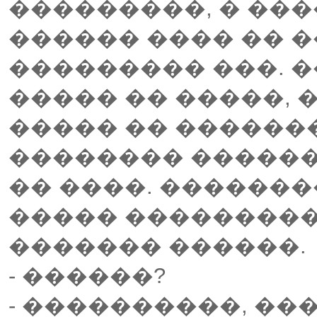
���������, � ��
������ ���� �� �
��������� ���. �
����� �� �����, 
����� �� �������
�������� ������
�� ����. �������
����� ���������
������� ������.
- ������?
- ����������, ��