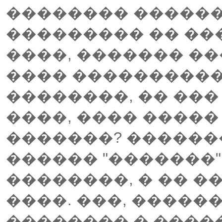
�������� ������.
��������� �� ��
����, ������� ��
���� ����������
��������, �� ���
����, ���� ����
�������? ������
������ "�������",
��������, � �� �
����. ���, �����
�������� � �����