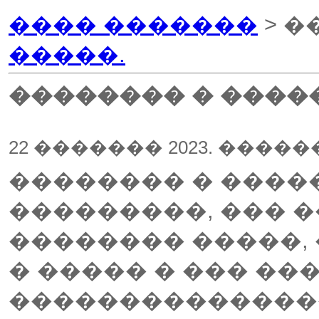
���� �������
> �
�����.
�������� � �����
22 ������� 2023. ����
�������� � �����
���������, ��� �
�������� �����, 
� ����� � ��� ��
��������������