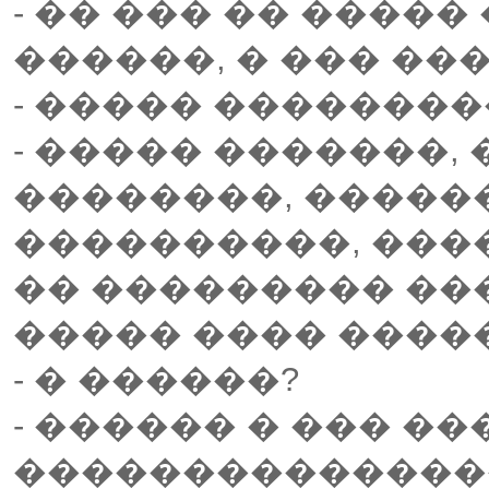
- �� ��� �� ����
������, � ��� ��
- ����� ��������
- ����� �������, 
��������, �����
����������, ���� 
�� ��������� ���
����� ���� ����
- � ������?
- ������ � ��� ���
���������������