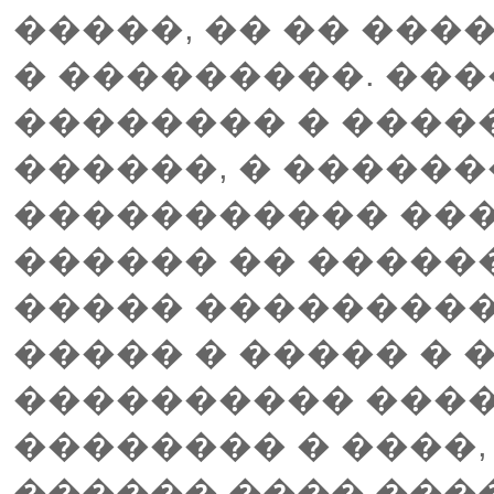
�����, �� �� ����
� ���������. ���
�������� � �����
������, � �����
����������� ���
������ �� �����
����� ��������� 
����� � ����� � 
���������� ����
�������� � ����,
������ ���� ���