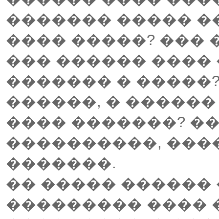
������� ����� �
���� �����? ��� �
��� ������ ���� 
������� � �����?
������, � ������
���� �������? �
����������, ���
�������.
�� ����� ������ 
��������� ���� 