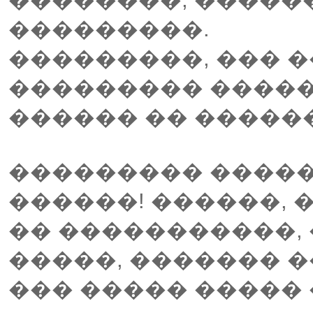
���������.
���������, ��� �
��������� ������
������ �� �����
��������� �����
������! ������, 
�� �����������,
�����, ������� �
��� ����� �����