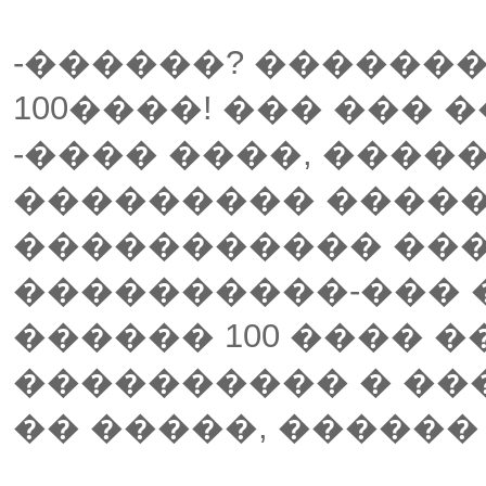
-������? ������
100����! ��� ��� �
-���� ����, �����
��������� �����
����������� ��
����������-��� �
������ 100 ���� ��
���������� � ��
�� �����, ������ 