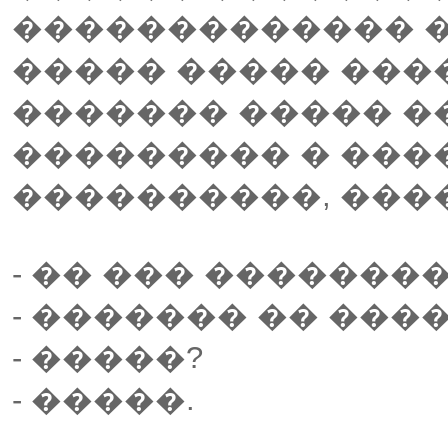
������������� �
����� ����� ���
������� ����� ��
��������� � ����
����������, ���
- �� ��� ��������
- ������� �� ���
- �����?
- �����.