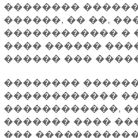
�������� ������
������, �� ��, ��
������������ � 
���� ������ ���
������ ��� ����
�������� ������
������������ �
������������, �
������� ���� ��
��� �����������