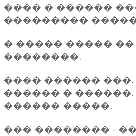
���� � ������ ���
��������� �����
� ����� ����� ��
��������.
���� ������ ���,
������ � ������,
������ �����.
��� �������� - �