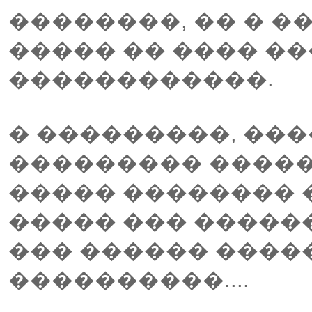
��������, �� � �
����� �� ���� ��
������������.
� ���������, ��
��������� �����
����� �������� 
����� ��� �����
��� ������ ����
����������....