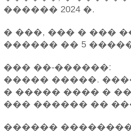
������ 2024 �.
� ���, ��� � ��� 
������ �� 5 ����
��� ��-������:
����� �����. ���
� ����� ���� � ��
��� ������ �� ��
������ ��������