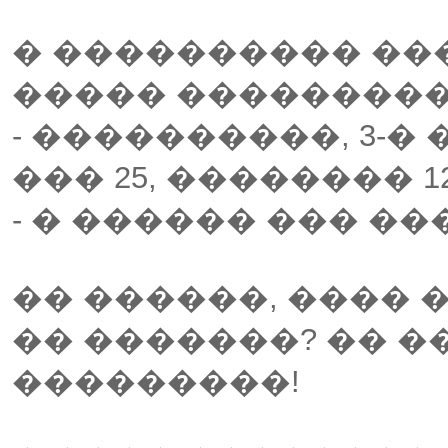
� ���������� ��
����� ���������
- ����������, 3-�
��� 25, �������� 12
- � ������ ��� ��
�� ������, ���� 
�� �������? �� �
���������!