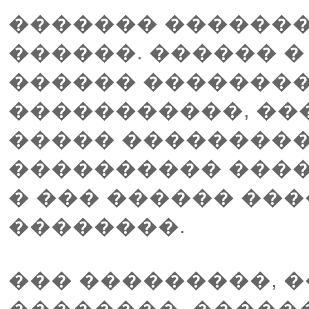
������� ������� 
������. ������ 
������ �������� 
�����������, ��
����� ���������
���������� ����
� ��� ������ ��
��������.
��� ���������, �
��������, �����