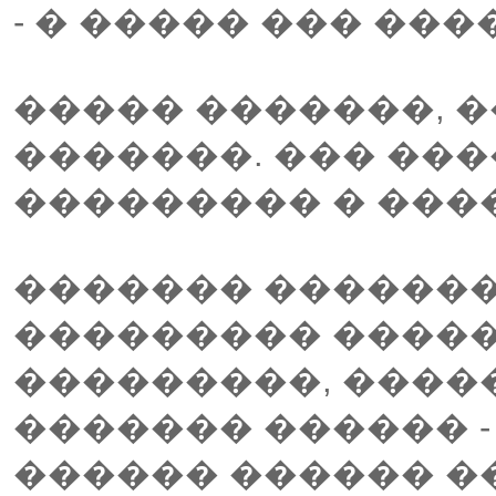
- � ����� ��� ��
����� �������, 
�������. ��� ���
��������� � ���
������� ������
��������� ����
���������, ����
������� ������ - 
������ ������ ��