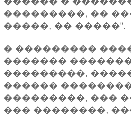
������ � �������
���������, �� ��
�����, �� �����".
� ��������� ����
������� ������
���������, ����
������ ��������
���������, ��� 
��� ��������, ��