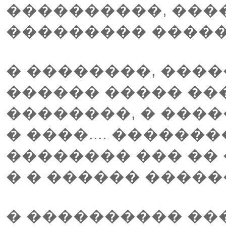
����������, ����
��������� ����� �
� ��������, ���
������ ����� ��
��������, � ����
� ����.... ������
�������� ��� �� 
� � ������ �����
� ���������� ���