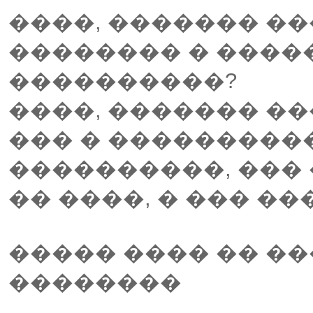
����, ������� �
�������� � �����
����������?
����, ������� �
��� � ���������
����������, ���
�� ����, � ��� ��
����� ���� �� �
��������