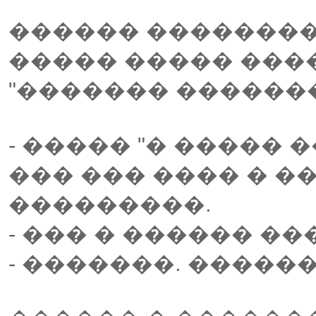
������ �������
����� ����� ���
"������� �������
- ����� "� ����� �
��� ��� ���� � �
���������.
- ��� � ������ ��
- �������. �����