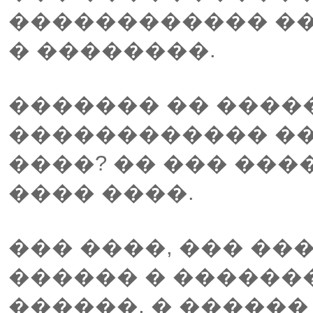
������������ ��
� ��������.
������� �� ����
������������ ��
����? �� ��� ���
���� ����.
��� ����, ��� ��
������ � ������
������, � ������