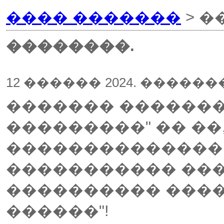
���� �������
> �
��������.
12 ������ 2024. �����
������� �������
���������" �� ��
��������������,
����������� ��
���������� ����
������"!