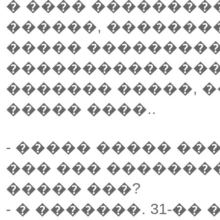
� ���� ��������
������, �������
����� ���������
����������� ��
������� �����, �
����� ����..
- ����� ����� ��
��� ��� �������
����� ���?
- � �������. 31-��