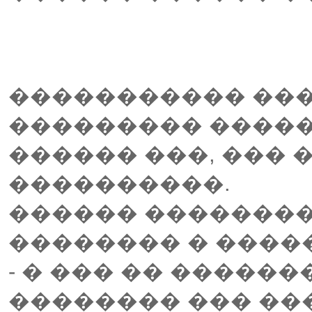
����������� ��
��������� �����
������ ���, ��� 
����������.
������ ��������
�������� � ����
- � ��� �� ������
�������� ��� ��