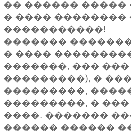
�� ������ ����� 
� ���� �������� 
�����������!
������� �������
� ���� ��������
�������, ��� ��� 
���������), � ��
���������, ����
���������, � ��� 
����. ������� ��
������ ������ �