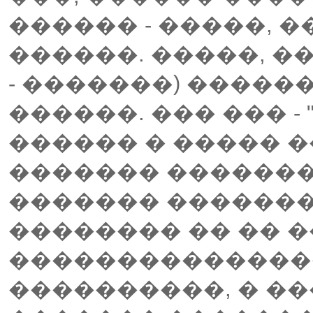
������ - �����, �
������. �����, �
- �������) �����
������. ��� ��� - 
������ � ����� 
������� �������
������� �������,
�������� �� �� 
��������������
����������, � ��