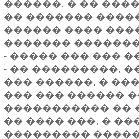
������. � �� ���
�� ������� �����
������ ���� ����
������� ������
- ����� ��� ��� 
- �� ���������, 
��� ������, � ��
��� ��� ������ �
����������� �� �
�� ���� ���, � �
��������� ����� 