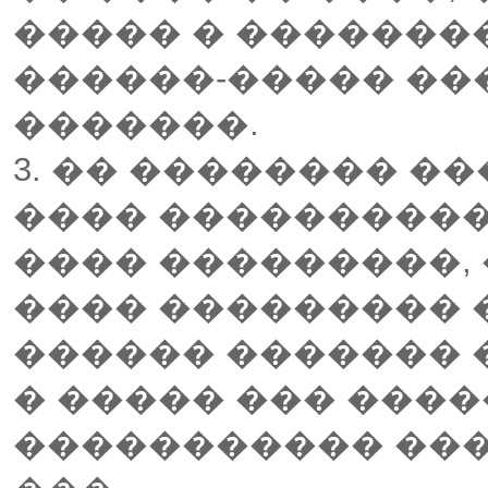
����� � �������
������-����� ���
�������.
3. �� �������� ��
���� ���������� 
���� ���������, 
���� ��������� 
������ ������� 
� ����� ��� ����
����������� ���