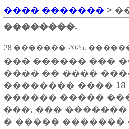
���� �������
> �
��������.
28 ������� 2025. ����
��� ������ ��� �
���� �� ���� ���
�������� ���� 18
������ ����� ���
���, ��� �������
� ����� �������