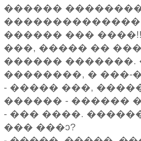
������ ��������
��������������, 
������ ��� ����!
���, ����� �� ��
������ �������. 
��������, � ���-
- ����� ���, ����
������ - ������
- ��� ����. �����
��� ���ͻ?
- �����, �����, 