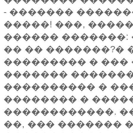
- ������� ������
�����! ���, ����
������ �������: 
�� �� �������?� 
��������� � ��� 
������� �������
���������� � ��
�������� � ����
������������. �
��, ��� ������� 