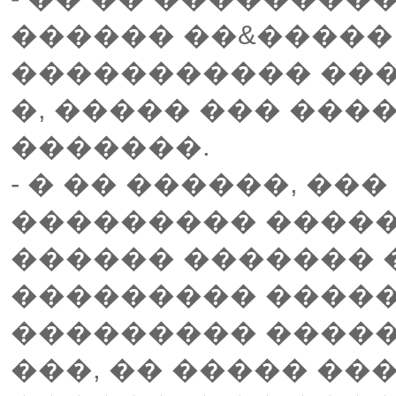
������ ��&����� 
����������� ���
�, ����� ��� ���
�������.
- � �� ������, ��
��������� �����
������ ������� 
��������� �����
��������� ������,
���, �� ����� ��