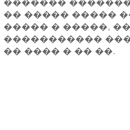
������� ��������
�� ����� ����� �
����� � �����, �
����������� ���
�� ���� � �� ��.