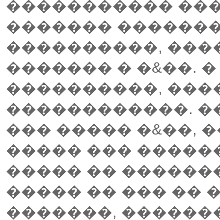
����������� ��
������� �������
����������, ����
������� � �&��. 
����������, ���
������������. �
��� ����� �&��, 
����� ��� ������
����� �� ������
����� �� ��� ��
�������, �������