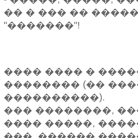
�� � ��� �� �����
"�������"!
���� ���� � ���
�������� (�� ��
����������).
��� ��������, ��
���� �����, ����
���, ������ ����