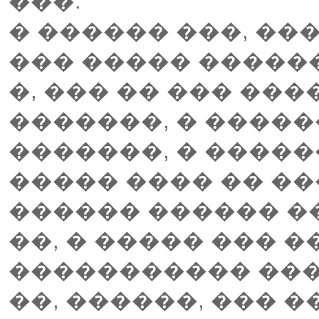
���.
� ������ ���, ��
��� ����� �����
�, ��� �� ��� ���
�������, � �����
�������, � �����
����� ���� �� ��
������ ������ ��
��, � ����� ��� 
����������� ����
��, ������, ��� 