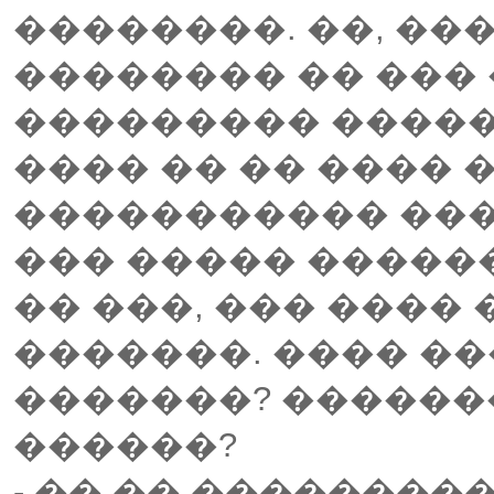
��������. ��, ��
�������� �� ���
��������� ������
���� �� �� ���� 
����������� ���
��� ����� ������
�� ���, ��� ����
�������. ���� ��
�������? ������
������?
- �� �� ���������