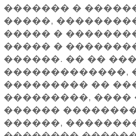
������� � �����
�����, ���������
����� � �������
����� � ��������
������. �� �� ���
�������������, 
��������� �� ��
���������, ����
������ ��������
������, �������
�������� ������