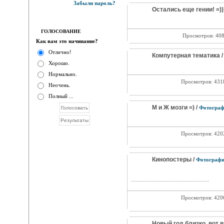
Забыли пароль?
Остались еще гении! =)))
ГОЛОСОВАНИЕ
Просмотров: 40
Как вам это начинание?
Отлично!
Компутерная тематика 
Хорошо.
Нормально.
Просмотров: 43
Неочень.
Полный ...
М и Ж мозги =) /
Фотограф
Просмотров: 42
Кинопостеры /
Фотограф
....................................................
Просмотров: 42
Новый год близко, вот в