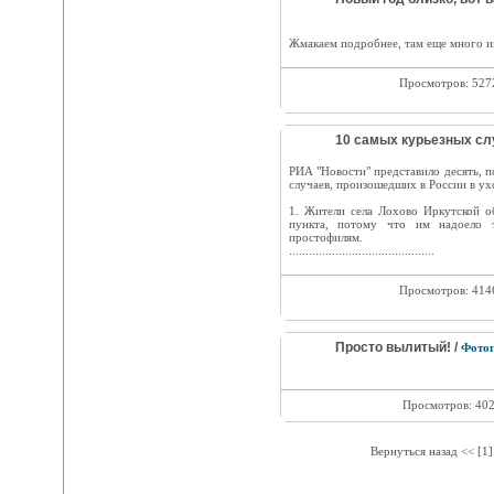
Жмакаем подробнее, там еще много и
Просмотров: 52
10 самых курьезных сл
РИА "Новости" представило десять, п
случаев, произошедших в России в ух
1. Жители села Лохово Иркутской о
пункта, потому что им надоело 
простофилям.
............................................
Просмотров: 41
Просто вылитый! /
Фото
Просмотров: 40
Вернуться назад << [1