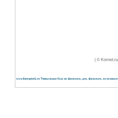
| © Kornet.r
www.kinospisok.ru Уникальная база по фильмам, док. фильмам, мультикам 