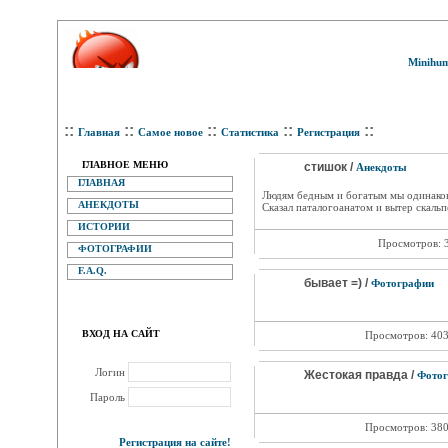
Minihum
::
::
::
::
::
Главная
Самое новое
Статистика
Регистрация
ГЛАВНОЕ МЕНЮ
стишок /
Анекдоты
ГЛАВНАЯ
Людям бедным и богатым мы одинако
АНЕКДОТЫ
Сказал паталогоанатом и вытер скаль
ИСТОРИИ
Просмотров: 
ФОТОГРАФИИ
F.A.Q.
бывает =) /
Фотографии
ВХОД НА САЙТ
Просмотров: 40
Логин
Жестокая правда /
Фотог
Пароль
Просмотров: 38
Регистрация на сайте!