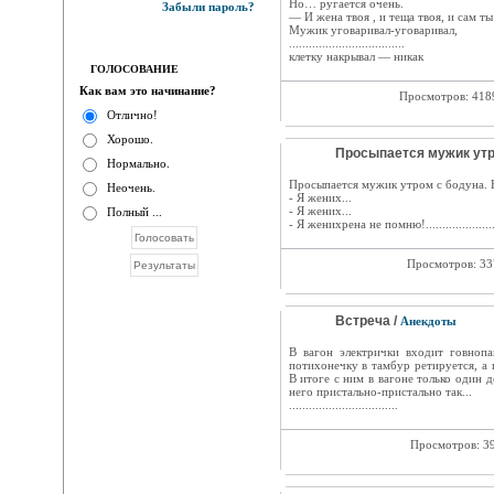
Но… ругается очень.
Забыли пароль?
— И жена твоя , и теща твоя, и сам т
Мужик уговаривал-уговаривал,
...................................
клетку накрывал — никак
ГОЛОСОВАНИЕ
Как вам это начинание?
Просмотров: 41
Отлично!
Хорошо.
Просыпается мужик утро
Нормально.
Просыпается мужик утром с бодуна. В
Неочень.
- Я жених...
- Я жених...
Полный ...
- Я женихрена не помню!.....................
Просмотров: 3
Встреча /
Анекдоты
В вагон электрички входит говнопа
потихонечку в тамбур ретируется, а 
В итоге с ним в вагоне только один 
него пристально-пристально так...
.................................
Просмотров: 3