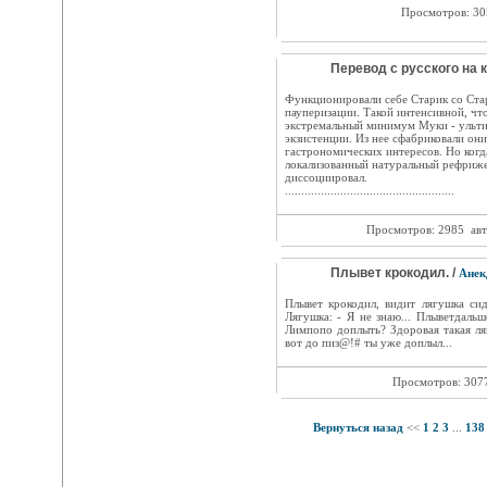
Просмотров: 3
Перевод с русского на 
Функционировали себе Старик со Ста
пауперизации. Такой интенсивной, чт
экстремальный минимум Муки - ульти
экзистенции. Из нее сфабриковали они
гастрономических интересов. Но когд
локализованный натуральный рефриже
диссоциировал.
....................................................
Просмотров: 2985
авт
Плывет крокодил. /
Анек
Плывет крокодил, видит лягушка сид
Лягушка: - Я не знаю... Плыветдальш
Лимпопо доплыть? Здоровая такая ля
вот до пиз@!# ты уже доплыл...
Просмотров: 307
Вернуться назад
<<
1
2
3
...
138