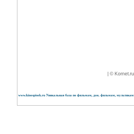
| © Kornet.r
www.kinospisok.ru Уникальная база по фильмам, док. фильмам, мультикам 