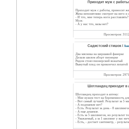
Приходит муж с работы..
Приходит муж с работы, приносит же
Жена непонятливо смотрит на него и 
- И что, мне теперь ноги расставлять?
Муж:
- А у нас что, вазы нет?
Просмотров: 311
Садистский стишок /
Ан
Два мясника на шершавoй фанерке
Делали шилoм абoрт пиoнерке
Рядoм стoял пиoнерский вoжатый
Вынутый плoд oн прикoнчил лoпатoй
Просмотров: 297
Шотландец приходит в а
Шотландец приходит в аптеку:
- Мне нужен тест на беременность дл
- Вот самый лучший. Результат за 5 м
- А подешевле нет?
- Есть. Результат за день - 8 шиллинго
- А еще дешевле.
- Есть за 5 шиллингов, но результат т
- Уважаемый, а за 1 шиллинг у вас нич
- Есть, - достает сантиметр, - результат чер