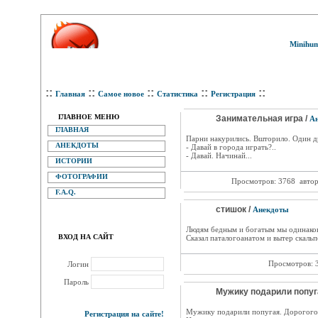
Minihum
::
::
::
::
::
Главная
Самое новое
Статистика
Регистрация
ГЛАВНОЕ МЕНЮ
Занимательная игра /
А
ГЛАВНАЯ
Парни накурились. Вшторило. Один д
АНЕКДОТЫ
- Давай в города играть?..
- Давай. Начинай...
ИСТОРИИ
ФОТОГРАФИИ
Просмотров: 3768
авто
F.A.Q.
стишок /
Анекдоты
Людям бедным и богатым мы одинако
ВХОД НА САЙТ
Сказал паталогоанатом и вытер скаль
Просмотров: 
Логин
Пароль
Мужику подарили попуга
Мужику подарили попугая. Дорогого,
Регистрация на сайте!