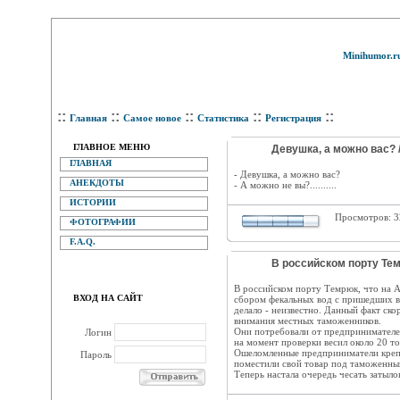
Minihumor.r
::
::
::
::
::
Главная
Самое новое
Статистика
Регистрация
ГЛАВНОЕ МЕНЮ
Девушка, а можно вас? 
ГЛАВНАЯ
- Девушка, а можно вас?
АНЕКДОТЫ
- А можно не вы?..........
ИСТОРИИ
Просмотров: 
ФОТОГРАФИИ
F.A.Q.
В российском порту Тем
В российском порту Темрюк, что на 
ВХОД НА САЙТ
сбором фекальных вод с пришедших в 
делало - неизвестно. Данный факт ско
внимания местных таможенников.
Они потребовали от предпринимателе
Логин
на момент проверки весил около 20 то
Ошеломленные предприниматели крепк
Пароль
поместили свой товар под таможенный
Теперь настала очередь чесать затылок т