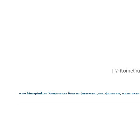
| © Kornet.r
www.kinospisok.ru Уникальная база по фильмам, док. фильмам, мультикам 