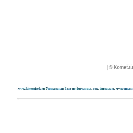
| © Kornet.r
www.kinospisok.ru Уникальная база по фильмам, док. фильмам, мультикам 