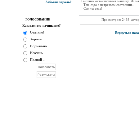
Гаишник останавливает машину. Из м
Забыли пароль?
- Так, езда в нетрезвом состоянии...
- Сам ты езда!
ГОЛОСОВАНИЕ
Просмотров: 2468
авто
Как вам это начинание?
Отлично!
Вернуться наза
Хорошо.
Нормально.
Неочень.
Полный ...