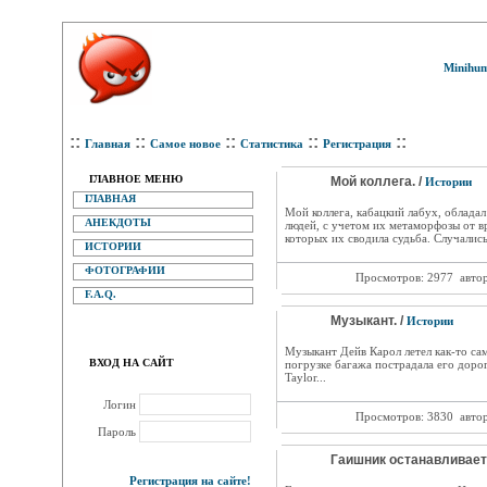
Minihum
::
::
::
::
::
Главная
Самое новое
Статистика
Регистрация
ГЛАВНОЕ МЕНЮ
Мой коллега. /
Истории
ГЛАВНАЯ
Мой коллега, кабацкий лабух, облада
АНЕКДОТЫ
людей, с учетом их метаморфозы от вр
которых их сводила судьба. Случалис
ИСТОРИИ
ФОТОГРАФИИ
Просмотров: 2977
авто
F.A.Q.
Музыкант. /
Истории
Музыкант Дейв Карол летел как-то сам
ВХОД НА САЙТ
погрузке багажа пострадала его доро
Taylor...
Логин
Просмотров: 3830
авто
Пароль
Гаишник останавливает
Регистрация на сайте!