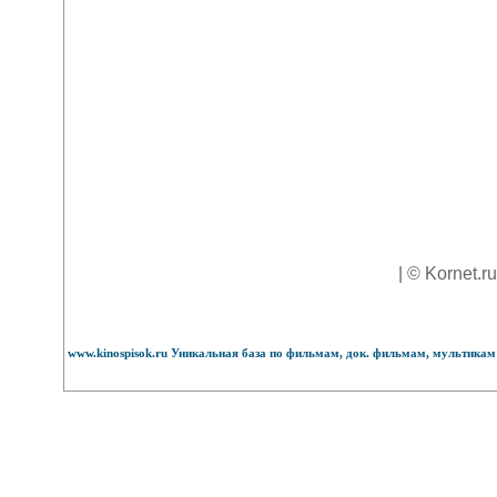
| © Kornet.r
www.kinospisok.ru Уникальная база по фильмам, док. фильмам, мультикам 