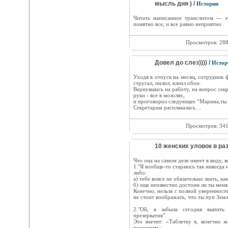
мысль дня ) /
Истории
Читать написанное транслитом — эт
понятно все, и все равно неприятно
Просмотров: 28
Довел до слез)))) /
Истор
Уходя в отпуск на месяц, сотрудник 
стругал, пилил, клеил обои.
Вернувшись на работу, на вопрос сек
руки - все в мозолях,
и проговорил следующее “Марина,ты в
Секретарша расплакалась…
Просмотров: 34
10 женских уловок в ра
Что она на самом деле имеет в виду, к
1."Я вообще-то стараюсь так никогда 
либо:
а) тебе вовсе не обязательно знать, как
б) еще неизвестно достоин ли ты меня
Конечно, нельзя с полной уверенност
не стоит воображать, что ты пуп Земл
2."Ой, я забыла сегодня выпить 
презерватив".
Это значит: «Таблетку я, конечно 
подцепить».