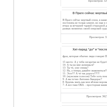
Просмотров: 3
В Праге сейчас мертвый
В Праге сейчас мертвый сезон, в наш
постоялец не только клиент, но еще и
вчера за вечерней чаркой очередной д
разных моментах своей оперской судьбы
Просмотров: 
Хит-парад “до” и “после
фраз, которые обычно люди говорят 
15 место: А у тебя сигаретки не будет
14: А ты на мне женишься?
13: Ты чё, уже спишь?
12: Ну, а теперь давайте знакомиться!!
11: Ээээ!!! А чё так дорого!?!?!
10: (мужским голосом) Тебе хоть по
9: А вы точно Антонио Бандерас?
8: Будешь знать как мои яблоки ворова
7: А все-таки ОКА – просторная маши
.....................................
Просмотров: 36