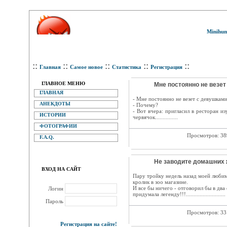
Minihum
::
::
::
::
::
Главная
Самое новое
Статистика
Регистрация
ГЛАВНОЕ МЕНЮ
Мне постоянно не везет
ГЛАВНАЯ
- Мне постоянно не везет с девушками
АНЕКДОТЫ
- Почему?
- Вот вчера: пригласил в ресторан и
ИСТОРИИ
червячок...............
ФОТОГРАФИИ
Просмотров: 3
F.A.Q.
Не заводите домашних ж
ВХОД НА САЙТ
Пару тройку недель назад моей люби
кролик в зоо магазине.
И все бы ничего - отговорил бы в два
Логин
придумала легенду!!!..........................
Пароль
Просмотров: 3
Регистрация на сайте!