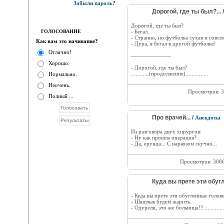
Забыли пароль?
Дорогой, где ты был?... 
Дорогой, где ты был?
ГОЛОСОВАНИЕ
- Бегал.
- Странно, но футболка сухая и совсе
Как вам это начинание?
- Дура, я бегал в другой футболке!
Отлично!
--------------------
Хорошо.
- Дорогой, где ты был?
............(продолжение)...............
Нормально.
Неочень.
Просмотров: 
Полный ...
Про врачей... /
Анекдоты
Из разговора двух хирургов:
- Ну как прошла операция?
- Да, ерунда... С наркозом скучно...
Просмотров: 308
Куда вы прете эти обуг
- Куда вы прете эти обугленные голов
- Шашлык будем жарить.
- Одурели, это же больница!?.................