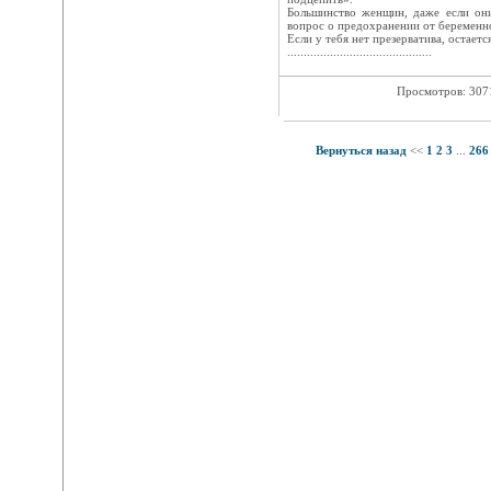
Большинство женщин, даже если они
вопрос о предохранении от беременно
Если у тебя нет презерватива, остает
............................................
Просмотров: 30
Вернуться назад
<<
1
2
3
...
266