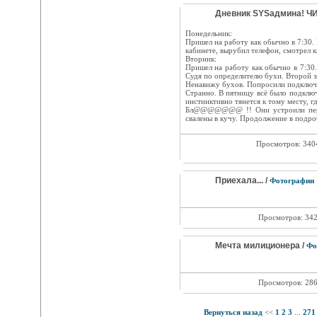
Дневник SYSадмина! Ч
Понедельник:
Пришел на работу как обычно в 7:30.
кабинете, вырубил телефон, смотрел к
Вторник:
Пришел на работу как обычно в 7:30.
Судя по определителю бухи. Второй зв
Ненавижу бухов. Попросили подключ
Странно. В пятницу всё было подключ
инстинктивно тянется к тому месту, гд
Бл@@@@@@@ !! Они устроили перес
свалены в кучу. Продолжение в подроб
Просмотров: 34
Приехала... /
Фотографии
Просмотров: 34
Мечта милиционера /
Фо
Просмотров: 28
Вернуться назад
<<
1
2
3
...
271