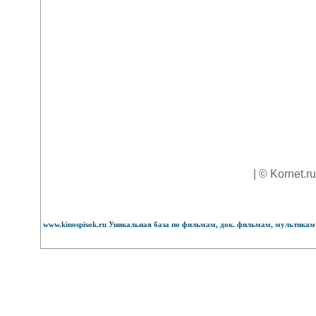
| © Kornet.r
www.kinospisok.ru Уникальная база по фильмам, док. фильмам, мультикам 