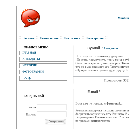
Minihum
::
::
::
::
::
Главная
Самое новое
Статистика
Регистрация
ГЛАВНОЕ МЕНЮ
Зубной. /
Анекдоты
ГЛАВНАЯ
Приходит к стоматологу девушка.
АНЕКДОТЫ
-Доктор, посмотрите, что у меня с зу
Села она в кресло , открыла рот. Толь
ИСТОРИИ
что ее рука сжимает его "достоинство
-Правда, мы не сделаем друг другу б
ФОТОГРАФИИ
F.A.Q.
Просмотров: 33
E-mail /
ВХОД НА САЙТ
Если вам не повезло с фамилией...
Логин
Реальная выдержка из распоряжения п
Запретить юрисконсульту Ежикову В.А
Пароль
Возрождение Ежиков слушаю...", в с
вопросами контрагентов.