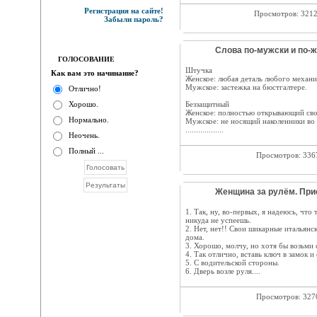
Регистрация на сайте!
Просмотров: 321
Забыли пароль?
Cлова по-мужски и по-ж
ГОЛОСОВАНИЕ
Штучка
Как вам это начинание?
Женское: любая деталь любого механи
Мужское: застежка на бюстгалтере.
Отлично!
Хорошо.
Беззащитный
Женское: полностью открывающий сво
Нормально.
Мужское: не носящий наколенники во 
..................
Неочень.
Полный ...
Просмотров: 33
Женщина за рулём. Прис
1. Так, ну, во-первых, я надеюсь, что
никуда не успеешь.
2. Нет, нет!! Свои шикарные итальянс
дома.
3. Хорошо, молчу, но хотя бы возьми
4. Так отлично, вставь ключ в замок и
5. С водительской стороны.
6. Дверь возле руля....
Просмотров: 32