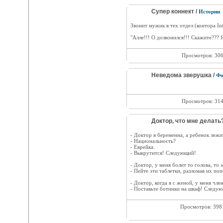
Супер коннект /
Истории
Звонит мужик в тех отдел (контора Int
"Алле!!! О дозвонился!!! Скажите??? Я
Просмотров: 30
Неведома зверушка /
Фо
Просмотров: 31
Доктор, что мне делать?
- Доктор я беременна, а ребенок лежит
- Национальность?
- Еврейка.
- Выкрутится! Следующий!
- Доктор, у меня болит то голова, то 
- Пейте эти таблетки, разломав их п
- Доктор, когда я с женой, у меня чле
- Поставьте ботинки на шкаф! Следующи
Просмотров: 39