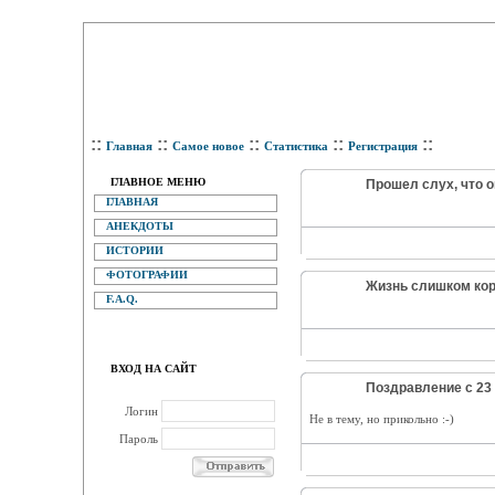
::
::
::
::
::
Главная
Самое новое
Статистика
Регистрация
ГЛАВНОЕ МЕНЮ
Прошел слух, что о
ГЛАВНАЯ
АНЕКДОТЫ
ИСТОРИИ
ФОТОГРАФИИ
Жизнь слишком коро
F.A.Q.
ВХОД НА САЙТ
Поздравление с 23
Логин
Не в тему, но прикольно :-)
Пароль