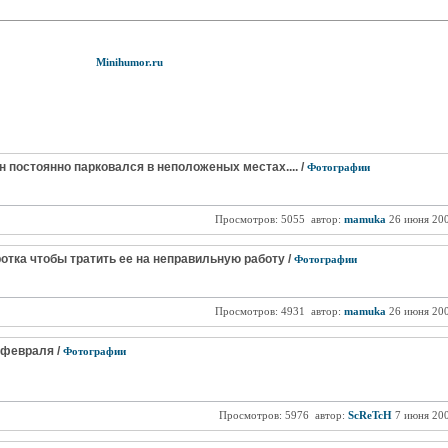
Minihumor.ru
н постоянно парковался в неположеных местах.... /
Фотографии
Просмотров: 5055
автор:
mamuka
26 июня 20
тка чтобы тратить ее на неправильную работу /
Фотографии
Просмотров: 4931
автор:
mamuka
26 июня 20
 февраля /
Фотографии
Просмотров: 5976
автор:
ScReTcH
7 июня 20