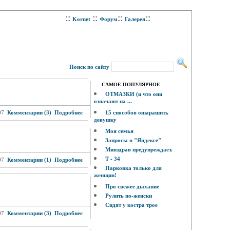
::
::
::
::
Kornet
Форум
Галерея
Поиск по сайту
САМОЕ ПОПУЛЯРНОЕ
ОТМАЗКИ (и что они
означают на ...
07
Комментарии (3)
Подробнее
15 способов ошарашить
девушку
Моя семья
Запросы в "Яндексе"
Минздрав предупреждает.
Т - 34
07
Комментарии (1)
Подробнее
Парковка только для
женщин!
Про свежее дыхание
Рулить по-женски
Сидят у костра трое
07
Комментарии (3)
Подробнее