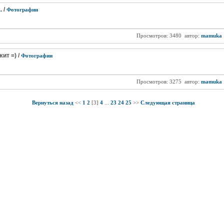
. /
Фотографии
Просмотров: 3480
автор:
mamuka
ит =) /
Фотографии
Просмотров: 3275
автор:
mamuka
Вернуться назад
<<
1
2
[3]
4
...
23
24
25
>>
Следующая страница