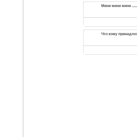
Мини мини мини ......
Что кому принадлеж