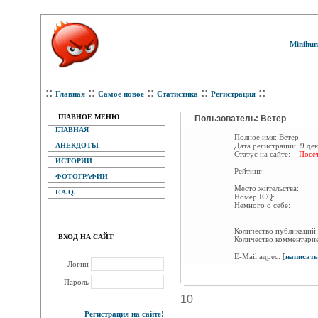
Minihum
::
::
::
::
::
Главная
Самое новое
Статистика
Регистрация
ГЛАВНОЕ МЕНЮ
Пользователь: Ветер
ГЛАВНАЯ
Полное имя:
Ветер
АНЕКДОТЫ
Дата регистрации:
9 де
Статус на сайте:
Посет
ИСТОРИИ
Рейтинг:
ФОТОГРАФИИ
Место жительства:
F.A.Q.
Номер ICQ:
Немного о себе:
Количество публикаци
ВХОД НА САЙТ
Количество комментари
E-Mail адрес:
[
написать
Логин
Пароль
10
Регистрация на сайте!