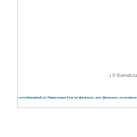
| © Kornet.r
www.kinospisok.ru Уникальная база по фильмам, док. фильмам, мультикам 