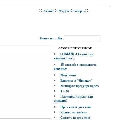
::
::
::
::
Kornet
Форум
Галерея
Поиск по сайту
САМОЕ ПОПУЛЯРНОЕ
ОТМАЗКИ (и что они
означают на ...
15 способов ошарашить
девушку
Моя семья
Запросы в "Яндексе"
Минздрав предупреждает.
Т - 34
Парковка только для
женщин!
Про свежее дыхание
Рулить по-женски
Сидят у костра трое