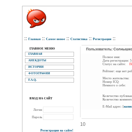
::
::
::
::
::
Главная
Самое новое
Статистика
Регистрация
ГЛАВНОЕ МЕНЮ
Пользователь: Солнышк
ГЛАВНАЯ
Полное имя:
АНЕКДОТЫ
Дата регистрации:
5
Статус на сайте:
П
ИСТОРИИ
Рейтинг:
еще нет ре
ФОТОГРАФИИ
Место жительства:
F.A.Q.
Номер ICQ:
Немного о себе:
Количество публик
ВХОД НА САЙТ
Количество коммент
E-Mail адрес:
[
напи
Логин
Пароль
10
Регистрация на сайте!