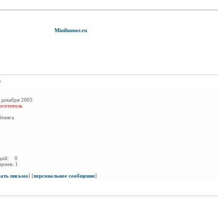
Minihumor.ru
о
 декабря 2005
осетитель
йтинга
аций:
0
ариев:
1
сать письмо
]
[
персональное сообщение
]