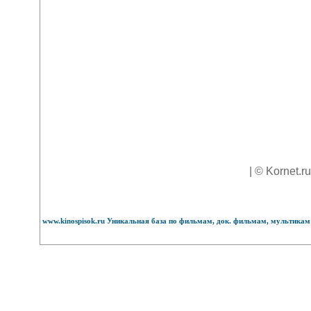
| © Kornet.r
www.kinospisok.ru Уникальная база по фильмам, док. фильмам, мультикам 