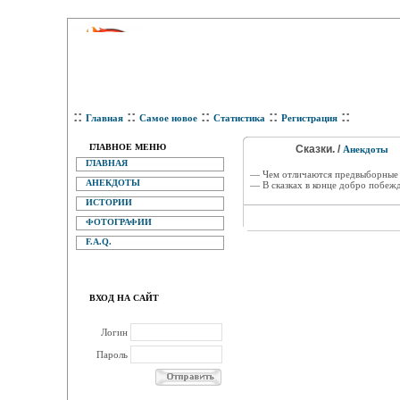
::
::
::
::
::
Главная
Самое новое
Статистика
Регистрация
ГЛАВНОЕ МЕНЮ
Сказки. /
Анекдоты
ГЛАВНАЯ
— Чем отличаются предвыборные 
АНЕКДОТЫ
— В сказках в конце добро побежд
ИСТОРИИ
ФОТОГРАФИИ
F.A.Q.
ВХОД НА САЙТ
Логин
Пароль