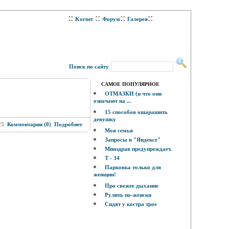
::
::
::
::
Kornet
Форум
Галерея
Поиск по сайту
САМОЕ ПОПУЛЯРНОЕ
ОТМАЗКИ (и что они
означают на ...
15 способов ошарашить
девушку
25
Комментарии (0)
Подробнее
Моя семья
Запросы в "Яндексе"
Минздрав предупреждает.
Т - 34
Парковка только для
женщин!
Про свежее дыхание
Рулить по-женски
Сидят у костра трое