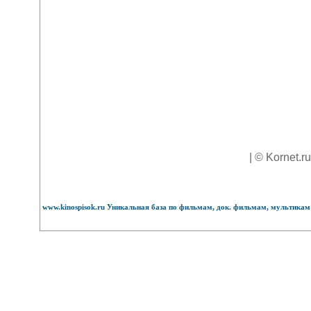
| © Kornet.r
www.kinospisok.ru Уникальная база по фильмам, док. фильмам, мультикам 