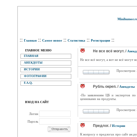
Minihumor.r
::
::
::
::
::
Главная
Самое новое
Статистика
Регистрация
ГЛАВНОЕ МЕНЮ
Не все всё могут. /
Анекд
ГЛАВНАЯ
Не все всё могут, а вот не всё могут вс
АНЕКДОТЫ
ИСТОРИИ
Просмотров:
ФОТОГРАФИИ
F.A.Q.
Рубль окреп. /
Анекдоты
-По заявлениям ЦБ и экспертов по 
ценниками на продукты.
ВХОД НА САЙТ
Просмотров:
Логин
Пароль
Предлог. /
Истории
К вопросу о предлогах про сайт ан.ру: