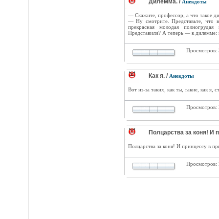
Дилемма. /
Анекдоты
— Скажите, профессор, а что такое д
— Ну смотрите. Представьте, что в
прекрасная молодая полногрудая 
Представили? А теперь — к дилемме: 
Просмотров:
Как я. /
Анекдоты
Вот из-за таких, как ты, такие, как я, 
Просмотров:
Полцарства за коня! И п
Полцарства за коня! И принцессу в пр
Просмотров: