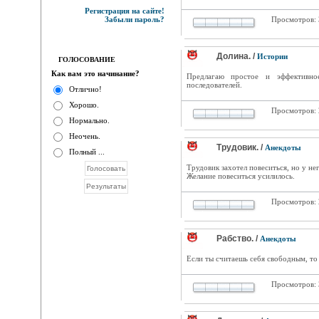
Регистрация на сайте!
Забыли пароль?
Просмотров:
Долина. /
Истории
ГОЛОСОВАНИЕ
Как вам это начинание?
Предлагаю простое и эффективн
последователей.
Отлично!
Хорошо.
Просмотров:
Нормально.
Неочень.
Трудовик. /
Анекдоты
Полный ...
Трудовик захотел повеситься, но у нег
Желание повеситься усилилось.
Просмотров:
Рабство. /
Анекдоты
Если ты считаешь себя свободным, то
Просмотров: