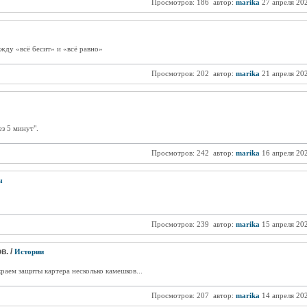
Просмотров: 186
автор:
marika
27 апреля 20
жду «всё бесит» и «всё равно»
Просмотров: 202
автор:
marika
21 апреля 20
ез 5 минут".
Просмотров: 242
автор:
marika
16 апреля 20
ы
Просмотров: 239
автор:
marika
15 апреля 20
в. /
Истории
аем защиты картера несколько камешков...
Просмотров: 207
автор:
marika
14 апреля 20