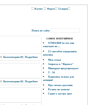
::
::
::
::
Kornet
Форум
Галерея
Поиск по сайту
САМОЕ ПОПУЛЯРНОЕ
ОТМАЗКИ (и что они
означают на ...
15 способов ошарашить
девушку
26
Комментарии (0)
Подробнее
Моя семья
Запросы в "Яндексе"
Минздрав предупреждает.
Т - 34
Парковка только для
женщин!
26
Комментарии (0)
Подробнее
Про свежее дыхание
Рулить по-женски
Сидят у костра трое