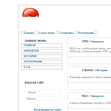
::
::
::
::
::
Главная
Самое новое
Статистика
Регистрация
ГЛАВНОЕ МЕНЮ
VPN. /
Анекдоты
ГЛАВНАЯ
2020 год: чтобы купить маску, ну
АНЕКДОТЫ
2026 год: чтобы поставить VPN, 
ИСТОРИИ
ФОТОГРАФИИ
F.A.Q.
Сфинкс. /
Истории
Я вообще никогда не любил сфинкс
ВХОД НА САЙТ
Логин
Мах. /
Анекдоты
Пароль
А когда мошенники перейдут в МА
Регистрация на сайте!