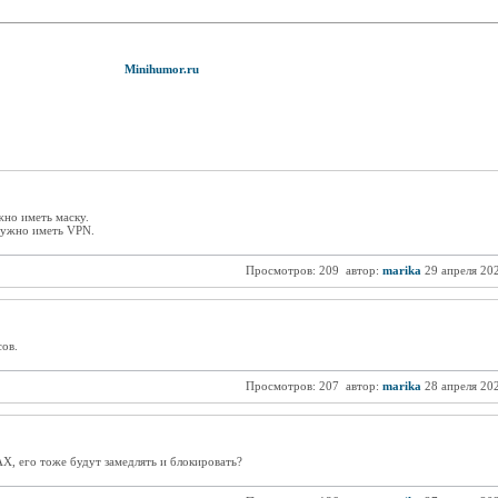
Minihumor.ru
жно иметь маску.
нужно иметь VPN.
Просмотров: 209
автор:
marika
29 апреля 20
ов.
Просмотров: 207
автор:
marika
28 апреля 20
Х, его тоже будут замедлять и блокировать?