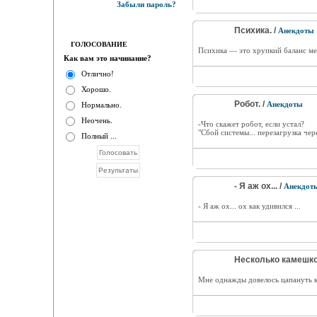
Забыли пароль?
Психика. /
Анекдоты
ГОЛОСОВАНИЕ
Психика — это хрупкий баланс ме
Как вам это начинание?
Отлично!
Хорошо.
Робот. /
Анекдоты
Нормально.
Неочень.
-Что скажет робот, если устал?
"Сбой системы... перезагрузка чер
Полный ...
- Я аж ох... /
Анекдот
- Я аж ох... ох как удивился ...
Несколько камешко
Мне однажды довелось цапануть кр