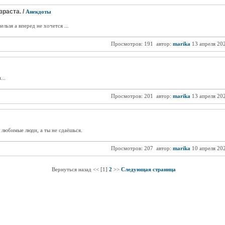
зраста. /
Анекдоты
ельзя а вперед не хочется ...
Просмотров: 191
автор:
marika
13 апреля 20
...
Просмотров: 201
автор:
marika
13 апреля 20
т любимые люди, а ты не сдаёшься.
Просмотров: 207
автор:
marika
10 апреля 20
Вернуться назад << [1]
2
>>
Следующая страница