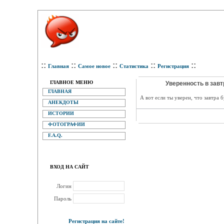
::
::
::
::
::
Главная
Самое новое
Статистика
Регистрация
ГЛАВНОЕ МЕНЮ
Уверенность в завт
ГЛАВНАЯ
А вот если ты уверен, что завтра 
АНЕКДОТЫ
ИСТОРИИ
ФОТОГРАФИИ
F.A.Q.
ВХОД НА САЙТ
Логин
Пароль
Регистрация на сайте!