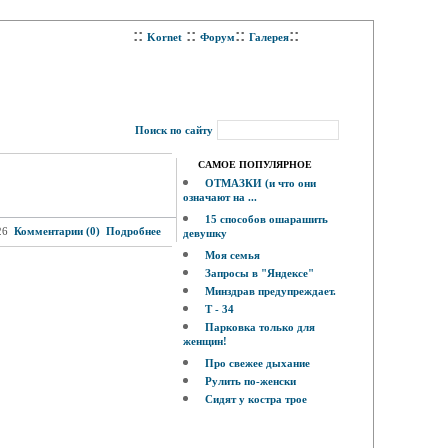
::
::
::
::
Kornet
Форум
Галерея
Поиск по сайту
САМОЕ ПОПУЛЯРНОЕ
ОТМАЗКИ (и что они
означают на ...
15 способов ошарашить
26
Комментарии (0)
Подробнее
девушку
Моя семья
Запросы в "Яндексе"
Минздрав предупреждает.
Т - 34
Парковка только для
женщин!
Про свежее дыхание
Рулить по-женски
Сидят у костра трое