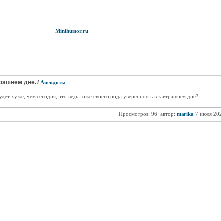
Minihumor.ru
рашнем дне. /
Анекдоты
будет хуже, чем сегодня, это ведь тоже своего рода уверенность в завтрашнем дне?
Просмотров: 96
автор:
marika
7 июля 20