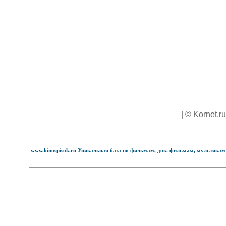
| © Kornet.r
www.kinospisok.ru Уникальная база по фильмам, док. фильмам, мультикам 