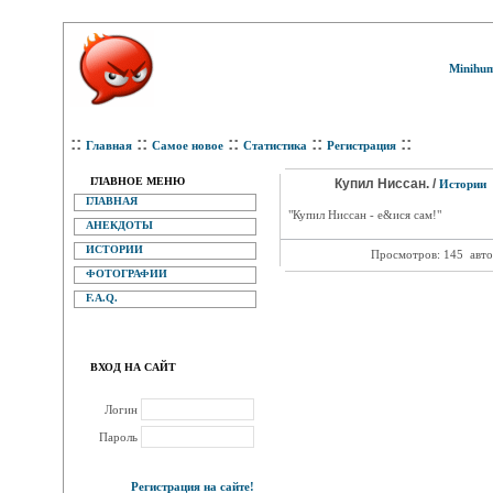
Minihum
::
::
::
::
::
Главная
Самое новое
Статистика
Регистрация
ГЛАВНОЕ МЕНЮ
Купил Ниссан. /
Истории
ГЛАВНАЯ
"Купил Ниссан - е&ися сам!"
АНЕКДОТЫ
ИСТОРИИ
Просмотров: 145
авто
ФОТОГРАФИИ
F.A.Q.
ВХОД НА САЙТ
Логин
Пароль
Регистрация на сайте!