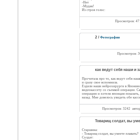
-Нет
-Мудак!
Из строя голос:
Просмотров: 4
2 /
Фотографии
Просмотров: 
как ведут себя наши и 
Прочитала про то, как ведут себя наш
и сразу свое вспомнила.
Ездили наши нейрохирурги в Японию 
видеокассету со съемкой операции. Са
операцию и хотели японцам показать, 
назад. Мне довелось увидеть обе касс
Просмотров: 3242
авто
Товарищ солдат, вы уме
Старшина:
- Товарищ солдат, вы умеете плавать?
Солдат: