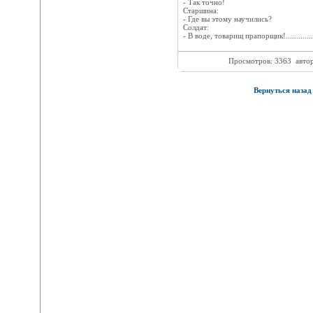
- Так точно!
Старшина:
- Где вы этому научились?
Солдат:
- В воде, товарищ прапорщик!.................
Просмотров: 3363
авто
Вернуться назад