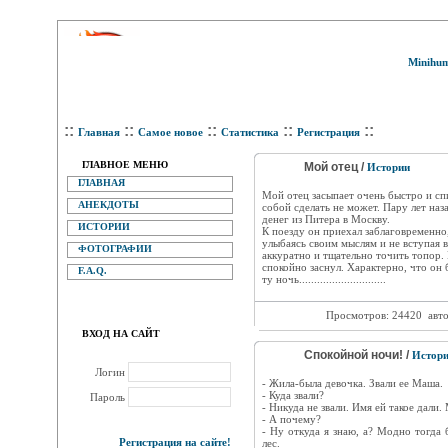
Minihum
::
::
::
::
::
Главная
Самое новое
Статистика
Регистрация
ГЛАВНОЕ МЕНЮ
Мой отец /
Истории
ГЛАВНАЯ
Мой отец засыпает очень быстро и сп
АНЕКДОТЫ
собой сделать не может. Пару лет на
денег из Питера в Москву.
ИСТОРИИ
К поезду он приехал заблаговременно,
улыбаясь своим мыслям и не вступая в
ФОТОГРАФИИ
аккуратно и тщательно точить топор
cпокойно заснул. Характерно, что он 
F.A.Q.
ту ночь.............................
Просмотров: 24420
авт
ВХОД НА САЙТ
Спокойной ночи! /
Истор
Логин
- Жила-была девочка. Звали ее Маша.
- Куда звали?
Пароль
- Никуда не звали. Имя ей такое дали.
- А почему?
- Ну откуда я знаю, а? Модно тогда 
Регистрация на сайте!
лес.