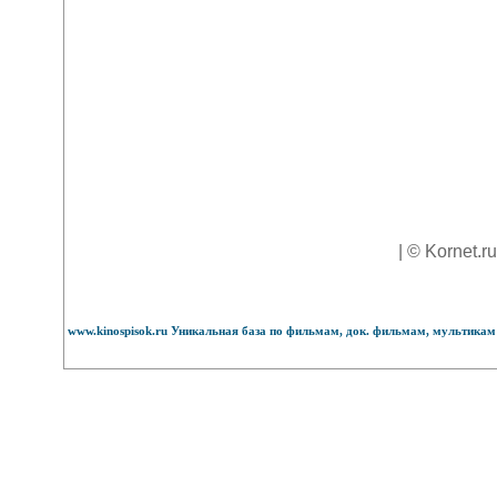
| © Kornet.r
www.kinospisok.ru Уникальная база по фильмам, док. фильмам, мультикам 