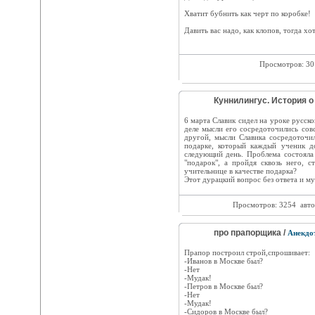
Хватит бубнить как черт по коробке!
Давить вас надо, как клопов, тогда хо
Просмотров: 3
Куннилингус. История о 
6 марта Славик сидел на уроке русск
деле мысли его сосредоточились сов
другой, мысли Славика сосредоточи
подарке, который каждый ученик д
следующий день. Проблема состояла 
"подарок", а пройдя сквозь него, с
учительнице в качестве подарка?
Этот дурацкий вопрос без ответа и му
Просмотров: 3254
авто
про прапорщика /
Анекдо
Прапор построил строй,спрошивает:
-Иванов в Москве был?
-Нет
-Мудак!
-Петров в Москве был?
-Нет
-Мудак!
-Сидоров в Москве был?