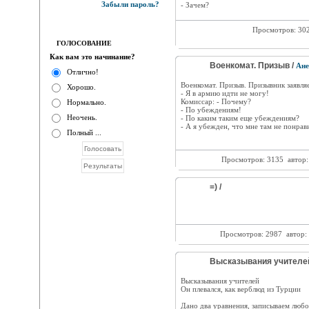
Забыли пароль?
- Зачем?
Просмотров: 30
ГОЛОСОВАНИЕ
Как вам это начинание?
Военкомат. Призыв /
Ане
Отлично!
Военкомат. Призыв. Призывник заявляе
Хорошо.
- Я в армию идти не могу!
Комиссар: - Почему?
Нормально.
- По убеждениям!
Неочень.
- По каким таким еще убеждениям?
- А я убежден, что мне там не понравится!..
Полный ...
Просмотров: 3135
автор
=) /
Просмотров: 2987
автор:
Высказывания учителей
Высказывания учителей
Он плевался, как верблюд из Турции
Дано два уравнения, записываем любо