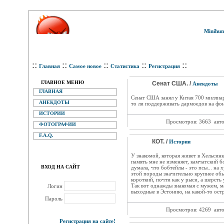
Minihum
::
::
::
::
::
Главная
Самое новое
Статистика
Регистрация
ГЛАВНОЕ МЕНЮ
Сенат США. /
Анекдоты
ГЛАВНАЯ
Сенат США занял у Китая 700 миллиард
АНЕКДОТЫ
то ли поддерживать дармоедов на фонд
ИСТОРИИ
Просмотров: 3663
авт
ФОТОГРАФИИ
F.A.Q.
КОТ. /
Истории
У знакомой, которая живет в Хельсинки
память мне не изменяет, камчатский б
ВХОД НА САЙТ
думала, что бобтейлы - это псы... на 
этой породы значительно крупнее об
короткий, почти как у рыси, а шерсть
Так вот однажды знакомая с мужем, м
Логин
выходные в Эстонию, на какой-то остр
Пароль
Просмотров: 4269
авт
Регистрация на сайте!