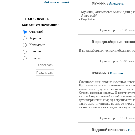
Забыли пароль?
Мужики. /
Анекдоты
- Мужики, оказывается мы не одни ра
- А кто ещё?
ГОЛОСОВАНИЕ
- Ещё бабы!
Как вам это начинание?
Просмотров: 3868
авт
Отлично!
Хорошо.
В предвыборных гонках.
Нормально.
В предвыборных гонках побеждает тот
Неочень.
Полный ...
Просмотров: 3520
авт
Птенчик. /
Истории
Случилось мне прошлой осенью навест
Ну, после застолья и полагающихся по
вышли мы с дедом-хозяином, колхозны
Стоим, разговариваем... И вдруг откуд
а со всё нарастающей силой - знаете,
артиллерийский снаряд озвучивают? Ну
так громко. Гулявшие во дворе куры с
от неожиданности втянул голову в пле
Просмотров: 4364
авт
Водяной пистолет. /
Ист