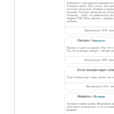
Собрались с друзьями на шашлыки за
8-летнего брата. Лето, тепло, этот не
пистолет, начал всех обливать в маши
игрушку. Господи, зачем мы это сдел
истерика.... ужас, это закончилось, к
машина ГАИ. Итак, картина - девушка
ребёнок...
Просмотров: 4236
авт
Письмо. /
Анекдоты
Письмо от друга из армии: "Нас тут у
Так что если враг нападет - мы ему д
Просмотров: 3393
авт
Если человек ищет слав
Если человек ищет славу, значит, всё 
Просмотров: 3514
ав
Февраль. /
Истории
Заезжал в сервис-центр. Инженерам за
пока денег за месяц нет, то он и не ко
февраля.