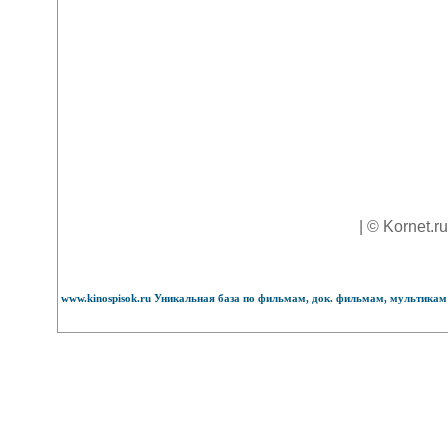
| © Kornet.r
www.kinospisok.ru Уникальная база по фильмам, док. фильмам, мультикам 