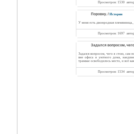
Просмотров: 1530
авто
Поровну. /
Истории
У меня есть двоюродная племянница, д
Просмотров: 1697
авто
Задался вопросом, чего 
Задался вопросом, чего я стою, сам п
вне офиса и уютного дома, наедин
трамвае освободилось место, и всё ка
Просмотров: 1534
авто