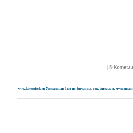
| © Kornet.r
www.kinospisok.ru Уникальная база по фильмам, док. фильмам, мультикам 