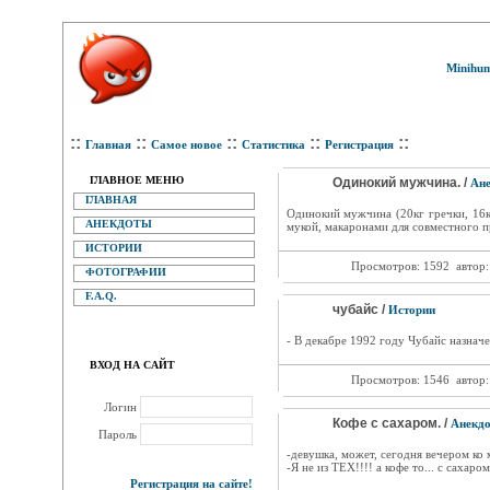
Minihum
::
::
::
::
::
Главная
Самое новое
Статистика
Регистрация
ГЛАВНОЕ МЕНЮ
Одинокий мужчина. /
Ан
ГЛАВНАЯ
Одинокий мужчина (20кг гречки, 16к
АНЕКДОТЫ
мукой, макаронами для совместного п
ИСТОРИИ
Просмотров: 1592
автор
ФОТОГРАФИИ
F.A.Q.
чубайс /
Истории
- В декабре 1992 году Чубайс назначен
ВХОД НА САЙТ
Просмотров: 1546
автор
Логин
Кофе с сахаром. /
Анекд
Пароль
-девушка, может, сегодня вечером ко 
-Я не из ТЕХ!!!! а кофе то... с сахаро
Регистрация на сайте!