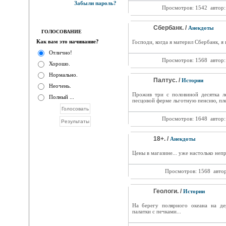
Забыли пароль?
Просмотров: 1542
автор
Сбербанк. /
Анекдоты
ГОЛОСОВАНИЕ
Как вам это начинание?
Господи, когда я материл Сбербанк, я 
Отлично!
Просмотров: 1568
автор
Хорошо.
Нормально.
Палтус. /
Истории
Неочень.
Прожив три с половиной десятка л
Полный ...
песцовой ферме льготную пенсию, пле
Просмотров: 1648
автор
18+. /
Анекдоты
Цены в магазине... уже настолько неп
Просмотров: 1568
авто
Геологи. /
Истории
На берегу полярного океана на де
палатки с печками...