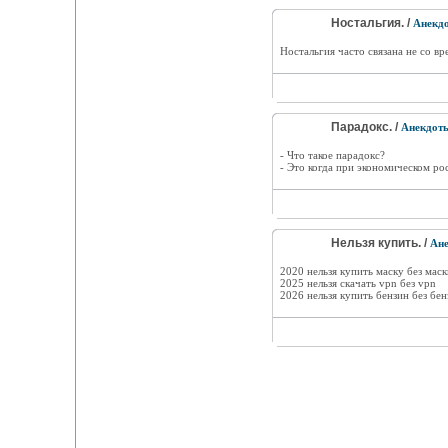
Ностальгия. /
Анекд
Ностальгия часто связана не со вр
Парадокс. /
Анекдот
- Что такое парадокс?
- Это когда при экономическом ро
Нельзя купить. /
Ан
2020 нельзя купить маску без маск
2025 нельзя скачать vpn без vpn
2026 нельзя купить бензин без бен