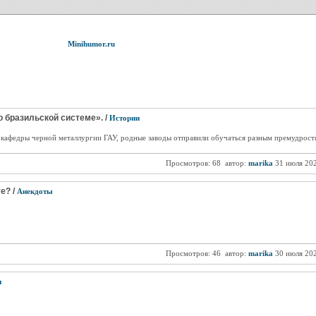
Minihumor.ru
 бразильской системе». /
Истории
 кафедры черной металлургии ГАУ, родные заводы отправили обучаться разным премудростям
Просмотров: 68
автор:
marika
31 июля 20
е? /
Анекдоты
Просмотров: 46
автор:
marika
30 июля 20
и