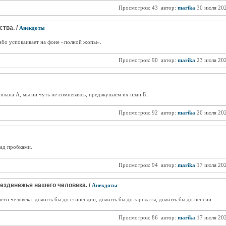
Просмотров: 43
автор:
marika
30 июля 20
тва. /
Анекдоты
або успокаивает на фоне «полной жопы».
Просмотров: 90
автор:
marika
23 июля 20
плана А, мы ни чуть не сомневаясь, предвкушаем их план Б.
Просмотров: 92
автор:
marika
20 июля 20
ад пробками.
Просмотров: 94
автор:
marika
17 июля 20
безденежья нашего человека. /
Анекдоты
шего человека: дожить бы до стипендии, дожить бы до зарплаты, дожить бы до пенсии….
Просмотров: 86
автор:
marika
17 июля 20