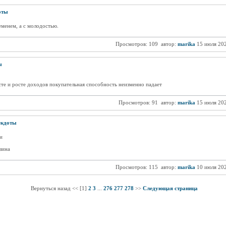
оты
еменем, а с молодостью.
Просмотров: 109
автор:
marika
15 июля 20
ы
сте и росте доходов покупательная способность неизменно падает
Просмотров: 91
автор:
marika
15 июля 20
екдоты
и
зина
Просмотров: 115
автор:
marika
10 июля 20
Вернуться назад << [1]
2
3
...
276
277
278
>>
Следующая страница