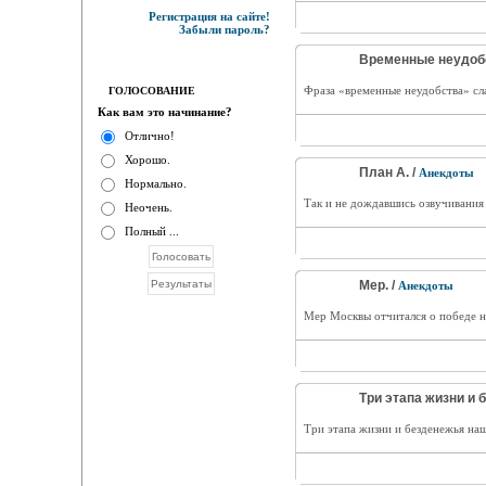
Регистрация на сайте!
Забыли пароль?
Временные неудобс
Фраза «временные неудобства» сл
ГОЛОСОВАНИЕ
Как вам это начинание?
Отлично!
Хорошо.
План А. /
Анекдоты
Нормально.
Так и не дождавшись озвучивания 
Неочень.
Полный ...
Мер. /
Анекдоты
Мер Москвы отчитался о победе н
Три этапа жизни и 
Три этапа жизни и безденежья на