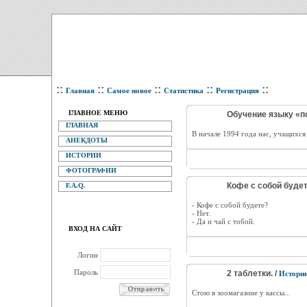
::
::
::
::
::
Главная
Самое новое
Статистика
Регистрация
ГЛАВНОЕ МЕНЮ
Обучение языку «по
ГЛАВНАЯ
В начале 1994 года нас, учащихся
АНЕКДОТЫ
ИСТОРИИ
ФОТОГРАФИИ
Кофе с собой будет
F.A.Q.
- Кофе с собой будете?
- Нет.
- Да и чай с тобой.
ВХОД НА САЙТ
Логин
Пароль
2 таблетки. /
Истори
Стою в зоомагазине у кассы...