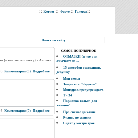
::
::
::
::
Kornet
Форум
Галерея
Поиск по сайту
САМОЕ ПОПУЛЯРНОЕ
ОТМАЗКИ (и что они
 (в том числе и языку) в Англию.
означают на ...
15 способов ошарашить
26
Комментарии (0)
Подробнее
девушку
Моя семья
Запросы в "Яндексе"
Минздрав предупреждает.
Т - 34
Парковка только для
женщин!
26
Комментарии (0)
Подробнее
Про свежее дыхание
Рулить по-женски
Сидят у костра трое