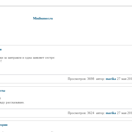
Minihumor.ru
и
и за завтраком и одна заявляет сестре:
у!
Просмотров: 3698
автор:
marika
27 мая 20
оты
?
авду рассказываю.
Просмотров: 3624
автор:
marika
27 мая 20
ории