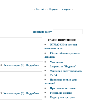
::
::
::
::
Kornet
Форум
Галерея
Поиск по сайту
САМОЕ ПОПУЛЯРНОЕ
ОТМАЗКИ (и что они
означают на ...
15 способов ошарашить
девушку
Моя семья
13
Комментарии (0)
Подробнее
Запросы в "Яндексе"
Минздрав предупреждает.
Т - 34
Парковка только для
женщин!
Про свежее дыхание
Рулить по-женски
13
Комментарии (0)
Подробнее
Сидят у костра трое