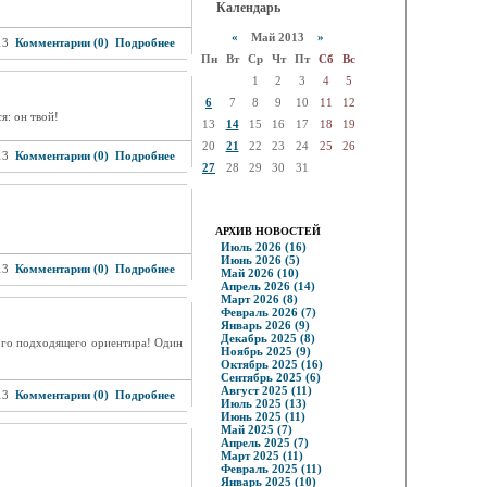
Календарь
«
Май 2013
»
13
Комментарии (0)
Подробнее
Пн
Вт
Ср
Чт
Пт
Сб
Вс
1
2
3
4
5
6
7
8
9
10
11
12
я: он твой!
13
14
15
16
17
18
19
20
21
22
23
24
25
26
13
Комментарии (0)
Подробнее
27
28
29
30
31
АРХИВ НОВОСТЕЙ
Июль 2026 (16)
Июнь 2026 (5)
13
Комментарии (0)
Подробнее
Май 2026 (10)
Апрель 2026 (14)
Март 2026 (8)
Февраль 2026 (7)
Январь 2026 (9)
Декабрь 2025 (8)
гого подходящего ориентира! Один
Ноябрь 2025 (9)
Октябрь 2025 (16)
Сентябрь 2025 (6)
Август 2025 (11)
13
Комментарии (0)
Подробнее
Июль 2025 (13)
Июнь 2025 (11)
Май 2025 (7)
Апрель 2025 (7)
Март 2025 (11)
Февраль 2025 (11)
Январь 2025 (10)