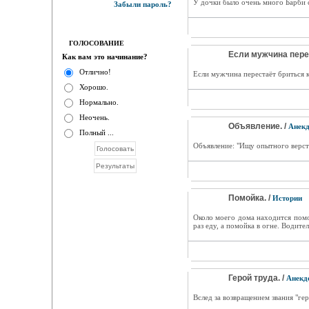
У дочки было очень много Барби с
Забыли пароль?
ГОЛОСОВАНИЕ
Если мужчина перес
Как вам это начинание?
Отлично!
Если мужчина перестаёт бриться ка
Хорошо.
Нормально.
Неочень.
Объявление. /
Анек
Полный ...
Объявление: "Ищу опытного верст
Помойка. /
Истории
Около моего дома находится помо
раз еду, а помойка в огне. Водите
Герой труда. /
Анекд
Вслед за возвращением звания "гер