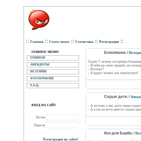
::
::
::
::
::
Главная
Самое новое
Статистика
Регистрация
ГЛАВНОЕ МЕНЮ
Близняшки. /
Истори
ГЛАВНАЯ
Сидят 7-летние сестрёнки близняшк
АНЕКДОТЫ
- Я тебя на свою свадьбу не позов
- Почему?
ИСТОРИИ
- А вдруг жених нас перепутает!
ФОТОГРАФИИ
F.A.Q.
Седые дети. /
Анекд
ВХОД НА САЙТ
- А почему у вас дети такие седые
- А я им на ночь вместо сказок пр
Логин
Пароль
Кен для Барби. /
Ист
Регистрация на сайте!