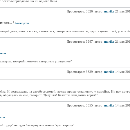
 богатым приданым, но ни одного Кена...
Просмотров: 3826
автор:
marika
21 мая 20
тает... /
Анекдоты
ждый день, менять носки, извиняться, говорить комплименты, дарить цветы... всё, успокойс
Просмотров: 3687
автор:
marika
21 мая 20
доты
альщика, который поможет наверстать упущенное".
Просмотров: 3839
автор:
marika
14 мая 20
йка. И возвращаясь на автобусе домой, всегда прошу остановить у помойки. Ну нет дру
ль, обращаясь ко мне, говорит: "Девушка! Кажется, ваш домик горит!"
Просмотров: 3555
автор:
marika
14 мая 20
оты
ой труда" не худо бы вернуть и звание "враг народа".