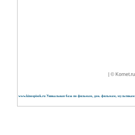
| © Kornet.r
www.kinospisok.ru Уникальная база по фильмам, док. фильмам, мультикам 