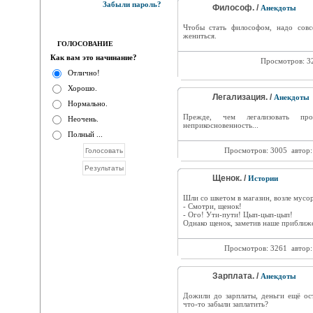
Забыли пароль?
Философ. /
Анекдоты
Чтобы стать философом, надо совс
жениться.
ГОЛОСОВАНИЕ
Как вам это начинание?
Просмотров: 3
Отлично!
Хорошо.
Легализация. /
Анекдоты
Нормально.
Прежде, чем легализовать пр
Неочень.
неприкосновенность...
Полный ...
Просмотров: 3005
автор
Щенок. /
Истории
Шли со шкетом в магазин, возле мусо
- Смотри, щенок!
- Ого! Ути-пути! Цып-цып-цып!
Однако щенок, заметив наше приближе
Просмотров: 3261
автор
Зарплата. /
Анекдоты
Дожили до зарплаты, деньги ещё ост
что-то забыли заплатить?