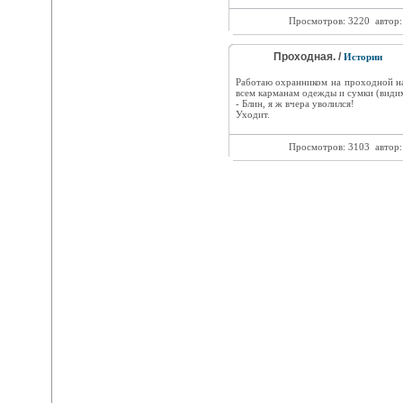
Просмотров: 3220
автор
Проходная. /
Истории
Работаю охранником на проходной на
всем карманам одежды и сумки (видимо
- Блин, я ж вчера уволился!
Уходит.
Просмотров: 3103
автор