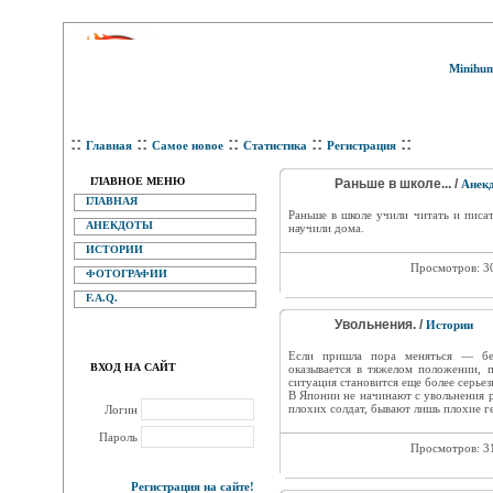
Minihum
::
::
::
::
::
Главная
Самое новое
Статистика
Регистрация
ГЛАВНОЕ МЕНЮ
Раньше в школе... /
Анек
ГЛАВНАЯ
Раньше в школе учили читать и писат
АНЕКДОТЫ
научили дома.
ИСТОРИИ
Просмотров: 3
ФОТОГРАФИИ
F.A.Q.
Увольнения. /
Истории
Если пришла пора меняться — бер
ВХОД НА САЙТ
оказывается в тяжелом положении, п
ситуация становится еще более серьез
В Японии не начинают с увольнения 
плохих солдат, бывают лишь плохие г
Логин
Пароль
Просмотров: 3
Регистрация на сайте!