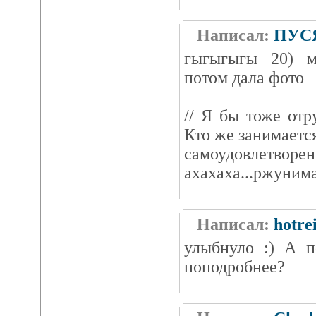
Написал:
ПУС
гыгыгыгы 20) м
потом дала фото
// Я бы тоже отр
Кто же занимаетс
самоудовлетворен
ахахаха...ржуним
Написал:
hotre
улыбнуло :) А 
поподробнее?