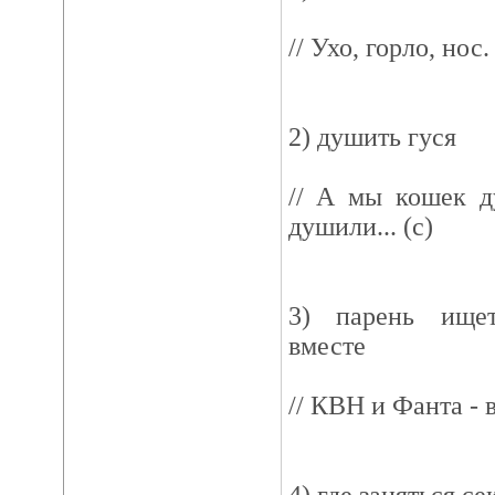
// Ухо, горло, нос
2) душить гуся
// А мы кошек д
душили... (с)
3) парень ищет
вместе
// КВН и Фанта - в