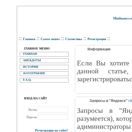
Minihumor.r
::
::
::
::
::
Главная
Самое новое
Статистика
Регистрация
ГЛАВНОЕ МЕНЮ
Информация
ГЛАВНАЯ
АНЕКДОТЫ
Eсли Вы хотите 
ИСТОРИИ
данной статье
ФОТОГРАФИИ
зарегистрироватьс
F.A.Q.
ВХОД НА САЙТ
Запросы в "Яндексе" /
И
Запросы в "Янд
Логин
разумеется), кот
Пароль
адиминистраторы
Регистрация на сайте!