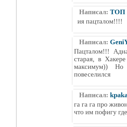
Написал:
ТОП
ия пацталом!!!!
Написал:
Geni
Пацталом!!! Адн
старая, в Хакер
максимум)) Но
повеселился
Написал:
kpak
га га га про жив
что им пофигу где