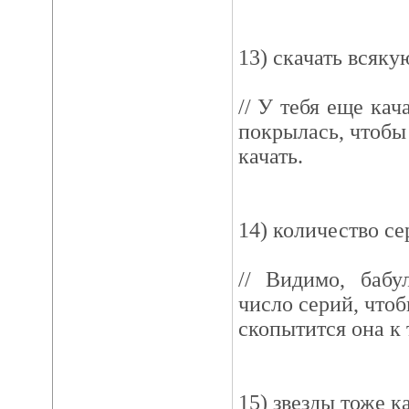
13) скачать всяк
// У тебя еще кач
покрылась, чтоб
качать.
14) количество с
// Видимо, бабу
число серий, чтоб
скопытится она к 
15) звезды тоже к