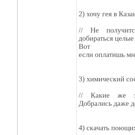
2) хочу гея в Каз
// Не получит
добираться целые 
Вот
если оплатишь мне
3) химический со
// Какие же э
Добрались даже д
4) скачать поющи