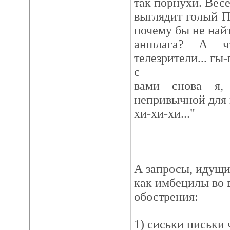
так порнухи. Весе
выглядит голый П
почему бы не най
аншлага? А чт
телезрители... гы-г
с
вами снова я,
непривычной для ва
хи-хи-хи..."
А запросы, идущи
как имбецилы во 
обострения:
1) сиськи письки