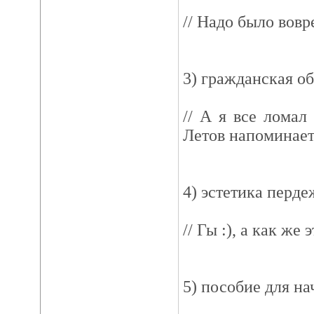
// Надо было вовр
3) гражданская о
// А я все ломал
Летов напоминает
4) эстетика перде
// Гы :), а как же
5) пособие для н