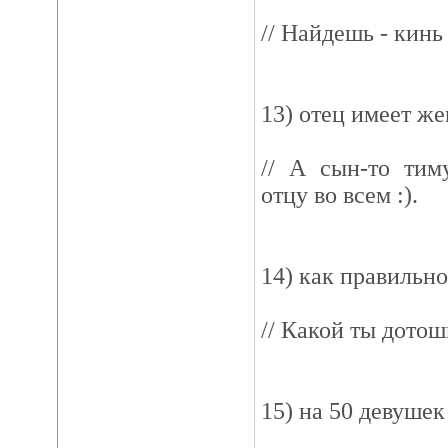
// Найдешь - кинь 
13) отец имеет ж
// А сын-то тим
отцу во всем :).
14) как правильн
// Какой ты дотош
15) на 50 девушек