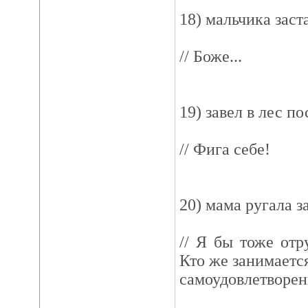
18) мальчика заст
// Боже...
19) завел в лес п
// Фига себе!
20) мама ругала з
// Я бы тоже отр
Кто же занимаетс
самоудовлетворен