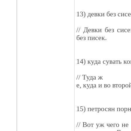
13) девки без сис
// Девки без сис
без писек.
14) куда сувать к
// Туда ж
е, куда и во второ
15) петросян пор
// Вот уж чего не