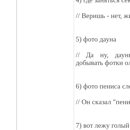
4) где заняться с
// Веришь - нет, 
5) фото дауна
// Да ну, дау
добывать фотки о
6) фото пениса сл
// Он сказал "пени
7) вот лежу голы