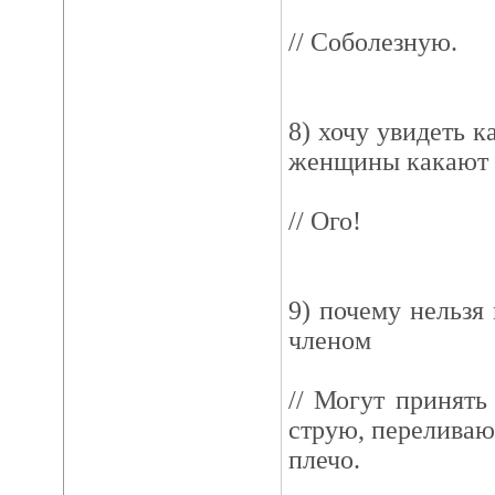
// Соболезную.
8) хочу увидеть к
женщины какают
// Ого!
9) почему нельзя
членом
// Могут принять 
струю, перелива
плечо.