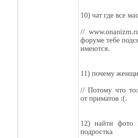
10) чат где все м
// www.onanizm.r
форуме тебе подск
имеются.
11) почему женщи
// Потому что т
от приматов :(.
12) найти фото 
подростка