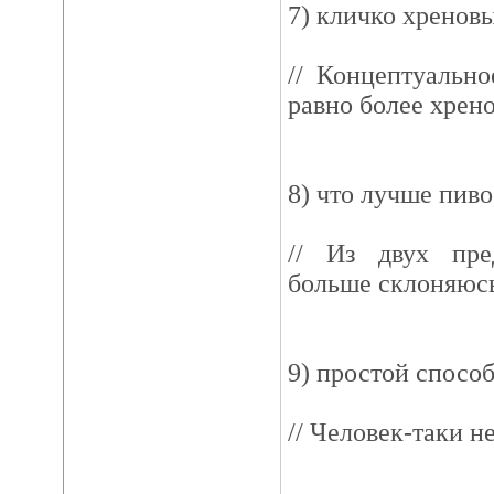
7) кличко хренов
// Концептуально
равно более хрено
8) что лучше пив
// Из двух пре
больше склоняюсь
9) простой спосо
// Человек-таки не