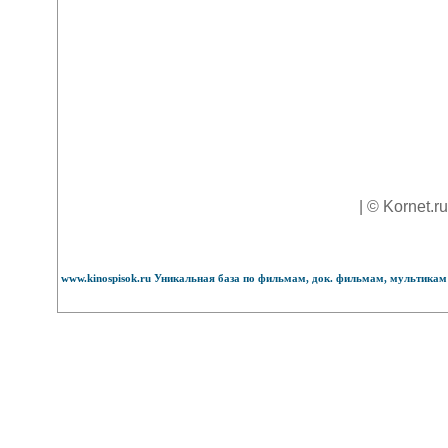
| © Kornet.r
www.kinospisok.ru Уникальная база по фильмам, док. фильмам, мультикам 