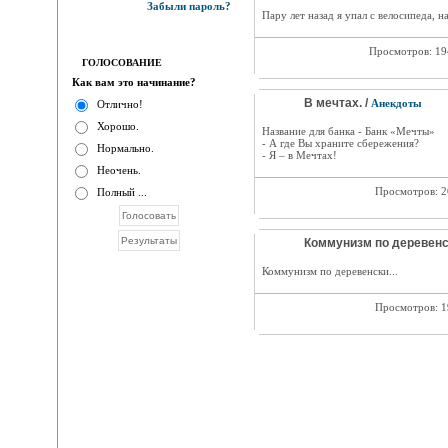
Забыли пароль?
Пару лет назад я упал с велосипеда, на
Просмотров: 1
ГОЛОСОВАНИЕ
Как вам это начинание?
В мечтах. /
Анекдоты
Отлично!
Хорошо.
Название для банка - Банк «Мечты»
- А где Вы храните сбережения?
Нормально.
- Я – в Мечтах!
Неочень.
Просмотров: 
Полный ...
Коммунизм по деревенск
Коммунизм по деревенски...
Просмотров: 