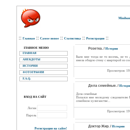
Minihum
::
::
::
::
::
Главная
Самое новое
Статистика
Регистрация
ГЛАВНОЕ МЕНЮ
Розетка. /
Истории
ГЛАВНАЯ
Было мне тогда не то восемь, не то
АНЕКДОТЫ
имела общую стену с квартирой из сос
ИСТОРИИ
Просмотров: 1
ФОТОГРАФИИ
F.A.Q.
Дела семейные. /
Истори
Дела семейные
ВХОД НА САЙТ
Попался мне молодому следователю 
семейном хулиганстве...
Логин
Просмотров: 1
Пароль
Доктор Жир. /
Истории
Регистрация на сайте!