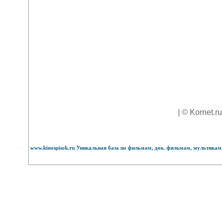
| © Kornet.r
www.kinospisok.ru Уникальная база по фильмам, док. фильмам, мультикам 