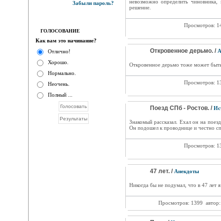
невозможно определить чиновника, 
Забыли пароль?
решение.
Просмотров: 1
ГОЛОСОВАНИЕ
Как вам это начинание?
Откровенное дерьмо. /
А
Отлично!
Хорошо.
Откровенное дерьмо тоже может быть
Нормально.
Просмотров: 1
Неочень.
Полный ...
Поезд СПб - Ростов. /
Ис
Знакомый рассказал. Ехал он на поез
Он подошел к проводнице и честно сп
Просмотров: 1
47 лет. /
Анекдоты
Никогда бы не подумал, что в 47 лет я
Просмотров: 1399
автор