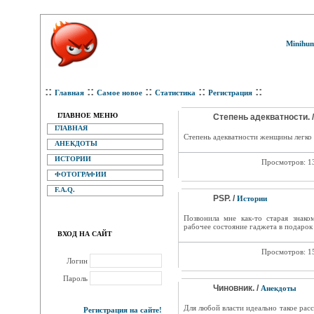
Minihum
::
::
::
::
::
Главная
Самое новое
Статистика
Регистрация
ГЛАВНОЕ МЕНЮ
Степень адекватности. 
ГЛАВНАЯ
Степень адекватности женщины легко 
АНЕКДОТЫ
ИСТОРИИ
Просмотров: 1
ФОТОГРАФИИ
F.A.Q.
PSP. /
Истории
Позвонила мне как-то старая знак
рабочее состояние гаджета в подарок 
ВХОД НА САЙТ
Просмотров: 1
Логин
Пароль
Чиновник. /
Анекдоты
Для любой власти идеально такое рас
Регистрация на сайте!