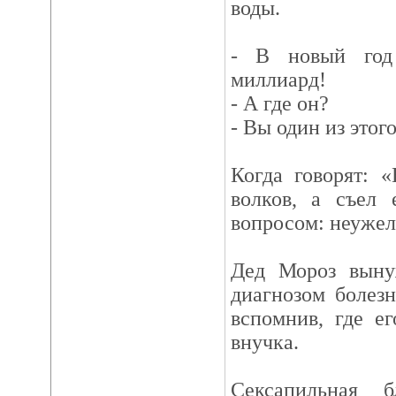
воды.
- В новый год
миллиард!
- А где он?
- Вы один из этог
Когда говорят: 
волков, а съел 
вопросом: неужели
Дед Мороз выну
диагнозом болез
вспомнив, где е
внучка.
Сексапильная 