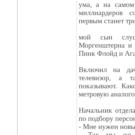
ума, а на самом
миллиардеров с
первым станет тр
мой сын слуш
Моргенштерна и 
Пинк Флойд и Аг
Включил на да
телевизор, а 
показывают. Как
метровую аналого
Начальник отдел
по подбору персо
- Мне нужен новы
- Так мы же н