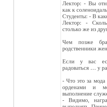
Лектор: - Вы от
как к соленоидал
Студенты: - В ка
Лектор: - Сколь
столько же из дру
Чем позже бра
родственники же
Если у вас ес
радоваться … у р
- Что это за мода
орденами и ме
выполнение служ
- Видимо, наг
выполнять. Причем