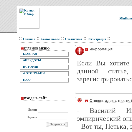
Minihum
::
::
::
::
::
Главная
Самое новое
Статистика
Регистрация
ГЛАВНОЕ МЕНЮ
Информация
ГЛАВНАЯ
АНЕКДОТЫ
Eсли Вы хотите 
ИСТОРИИ
данной статье
ФОТОГРАФИИ
зарегистрироватьс
F.A.Q.
ВХОД НА САЙТ
Степень адекватности. 
- Василий И
Логин
эмпирический оп
Пароль
- Вот ты, Петька,