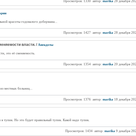
Просмотров: 1330
автор:
marika
28 декабря 20
ории
ьной красоты годовалого добермана...
Просмотров: 1427
автор:
marika
28 декабря 20
меняемости власти. /
Анекдоты
ти, это её сменяемость.
Просмотров: 1354
автор:
marika
20 декабря 20
 из местных больниц...
Просмотров: 1376
автор:
marika
18 декабря 20
 в тупик. Но это будет правильный тупик. Какой надо тупик.
Просмотров: 1434
автор:
marika
9 декабря 20