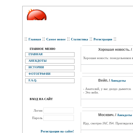
::
::
::
::
::
Главная
Самое новое
Статистика
Регистрация
ГЛАВНОЕ МЕНЮ
Хорошая новость. /
ГЛАВНАЯ
Хорошая новость: понедельников в
АНЕКДОТЫ
ИСТОРИИ
ФОТОГРАФИИ
Вейп. /
F.A.Q.
Анекдоты
- Анатолий, у вас дилдо дымится.
- Это вейп.
ВХОД НА САЙТ
Логин
Москвич. /
Анекдоты
Пароль
Иду, смотрю JAC JS4. Пригляделся
Регистрация на сайте!