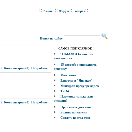
::
::
::
::
Kornet
Форум
Галерея
Поиск по сайту
САМОЕ ПОПУЛЯРНОЕ
ОТМАЗКИ (и что они
означают на ...
15 способов ошарашить
22
Комментарии (0)
Подробнее
девушку
Моя семья
Запросы в "Яндексе"
Минздрав предупреждает.
Т - 34
Парковка только для
женщин!
22
Комментарии (0)
Подробнее
Про свежее дыхание
Рулить по-женски
Сидят у костра трое