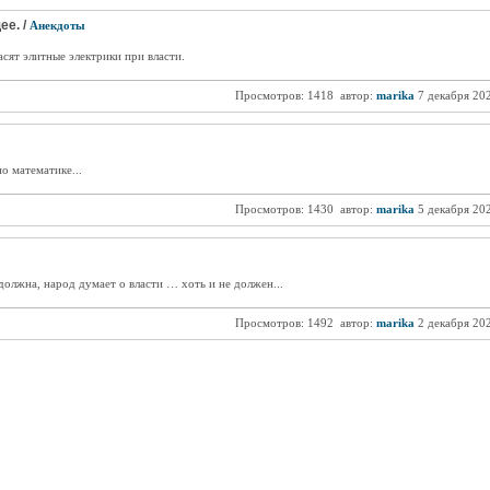
ее. /
Анекдоты
сят элитные электрики при власти.
Просмотров: 1418
автор:
marika
7 декабря 20
по математике...
Просмотров: 1430
автор:
marika
5 декабря 20
должна, народ думает о власти … хоть и не должен...
Просмотров: 1492
автор:
marika
2 декабря 20