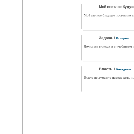
Моё светлое будущ
Моё светлое будущее постоянно га
Задача. /
Истории
Дочка вся в слезах и с учебником 
Власть. /
Анекдоты
Власть не думает о народе хоть и 