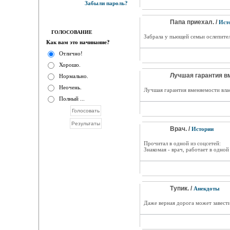
Забыли пароль?
Папа приехал. /
Ист
ГОЛОСОВАНИЕ
Забрала у пьющей семьи ослепител
Как вам это начинание?
Отлично!
Хорошо.
Лучшая гарантия в
Нормально.
Неочень.
Лучшая гарантия вменяемости влас
Полный ...
Врач. /
Истории
Прочитал в одной из соцсетей:
Знакомая - врач, работает в одной
Тупик. /
Анекдоты
Даже верная дорога может завести