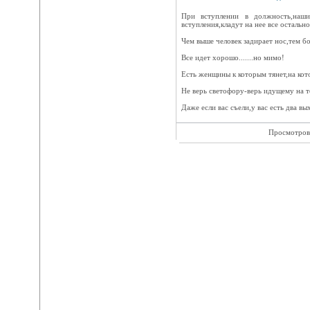
При вступлении в должность,наши
вступления,кладут на нее все остально
Чем выше человек задирает нос,тем б
Все идет хорошо.......но мимо!
Есть женщины к которым тянет,на кот
Не верь светофору-верь идущему на т
Даже если вас съели,у вас есть два вы
Просмотров