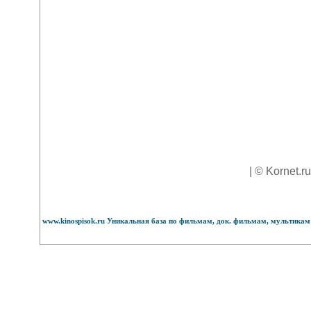
| © Kornet.r
www.kinospisok.ru Уникальная база по фильмам, док. фильмам, мультикам 