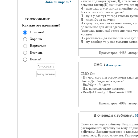
к кассе подходит чувак(Ч), с телегой
Забыли пароль?
девушка кассир(К) начинает это все п
Ч - девушка, а что вы так спокойно вс
К - а в чем собственно дело?
Ч - ну я у вас тут товара столько купи
ГОЛОСОВАНИЕ
Д - спасибо за покупку
Ч - девушка, вы что не понимаете, я у 
Как вам это начинание?
должны все для меня сделать.
(девушка, конец рабочего дня уже уст
Отлично!
хотите?
Ч - распалясь - да вы вообще мне тут
Хорошо.
Д - ну вообще-то у нас магазин самоо
Нормально.
Неочень.
Просмотров: 4483
автор
Полный ...
СМС. /
Анекдоты
СМС: Он:
- Ну что, сегодня встречаемся как и 
Она: - Да. Когда тебя ждать?
- Вы&бу в 19 часов.
- Да, ты решительно настроен!
- ВыеДу! ВыеДу!! Долбаный Т9!!!
Просмотров: 4902
автор
В очереди к зубному. /
И
Сижу в очереди к зубному. Рядом раз
растормошить публику на тему подня
действом. Заводит разговор с каждым.
невмоготу. Кое-кто отвечает. Разгово