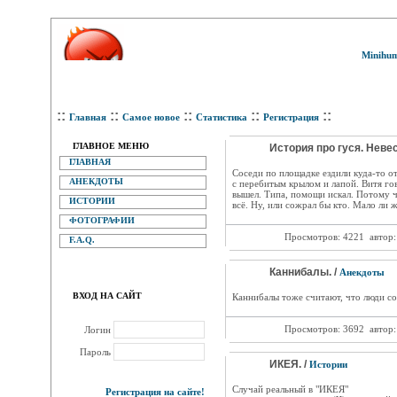
Minihum
::
::
::
::
::
Главная
Самое новое
Статистика
Регистрация
ГЛАВНОЕ МЕНЮ
История про гуся. Неве
ГЛАВНАЯ
Соседи по площадке ездили куда-то от
АНЕКДОТЫ
с перебитым крылом и лапой. Витя гов
вышел. Типа, помощи искал. Потому чт
ИСТОРИИ
всё. Ну, или сожрал бы кто. Мало ли 
ФОТОГРАФИИ
Просмотров: 4221
автор
F.A.Q.
Каннибалы. /
Анекдоты
ВХОД НА САЙТ
Каннибалы тоже считают, что люди со
Просмотров: 3692
автор
Логин
Пароль
ИКЕЯ. /
Истории
Случай реальный в "ИКЕЯ"
Регистрация на сайте!