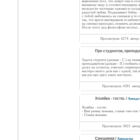
выяснению того, что живут они в сос
внешнему виду и соответствующему во
молодости частенько хаживал в сосе
радостей любви. Подкалывает бабку, -
с тобой любовались на сеновале в те 
так, что врачи выглядывали из кабинето
на сеновал приходил, помнить должна
После этого дед философски молчал...
Просмотров: 4274
автор
Про студентов, преподо
Задача студента (дальше - С.) на экзам
преподавателя (дальше - П.) поймать н
долгу не остается, отвечает симметр
мастера своего дела как с одной, так 
как раз про двух таких мастеров...
Просмотров: 4391
авто
Хозяйка - гостю. /
Анекдо
Хозяйка - гостю:
- Вам рюмку коньяка, стакан чаю или 
- Стакан коньяка.
Просмотров: 3823
авто
Смешинки /
Анекдоты