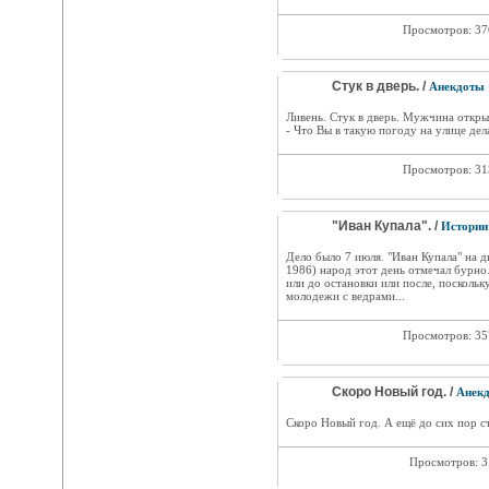
Просмотров: 3
Стук в дверь. /
Анекдоты
Ливень. Стук в дверь. Мужчина открыв
- Что Вы в такую погоду на улице де
Просмотров: 3
"Иван Купала". /
Истории
Дело было 7 июля. "Иван Купала" на дв
1986) народ этот день отмечал бурно.
или до остановки или после, поскольк
молодежи с ведрами...
Просмотров: 3
Скоро Новый год. /
Анек
Скоро Новый год. А ещё до сих пор с
Просмотров: 