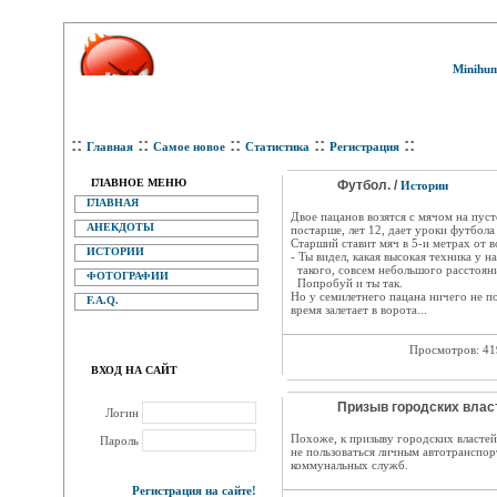
Minihum
::
::
::
::
::
Главная
Самое новое
Статистика
Регистрация
ГЛАВНОЕ МЕНЮ
Футбол. /
Истории
ГЛАВНАЯ
Двое пацанов возятся с мячом на пус
АНЕКДОТЫ
постарше, лет 12, дает уроки футбола
Старший ставит мяч в 5-и метрах от в
ИСТОРИИ
- Ты видел, какая высокая техника у 
такого, совсем небольшого расстоян
ФОТОГРАФИИ
Попробуй и ты так.
Но у семилетнего пацана ничего не по
F.A.Q.
время залетает в ворота...
Просмотров: 4
ВХОД НА САЙТ
Призыв городских власт
Логин
Похоже, к призыву городских властей 
Пароль
не пользоваться личным автотранспор
коммунальных служб.
Регистрация на сайте!