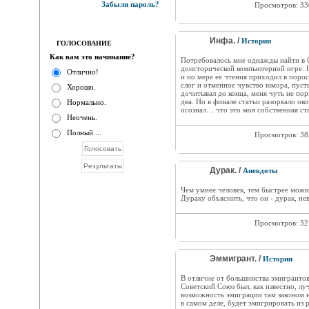
Забыли пароль?
Просмотров: 3
Инфа. /
Истории
ГОЛОСОВАНИЕ
Как вам это начинание?
Потребовалось мне однажды найти в 
доисторической компьютерной игре. 
Отлично!
и по мере ее чтения приходил в порос
слог и отменное чувство юмора, пусть
Хорошо.
дочитывал до конца, меня чуть не порв
два. Но в финале статьи разорвало ок
Нормально.
осознал… что это моя собственная ст
Неочень.
Полный ...
Просмотров: 3
Дурак. /
Анекдоты
Чем умнее человек, тем быстрее можно
Дураку объяснить, что он - дурак, не
Просмотров: 3
Эммигрант. /
Истории
В отличие от большинства эмигрантов,
Советский Союз был, как известно, лу
возможность эмиграции там законом н
в самом деле, будет эмигрировать из 