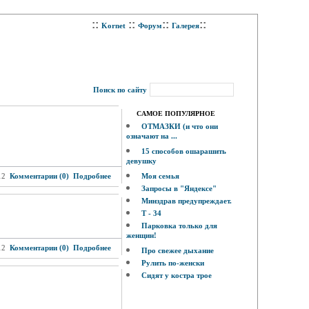
::
::
::
::
Kornet
Форум
Галерея
Поиск по сайту
САМОЕ ПОПУЛЯРНОЕ
ОТМАЗКИ (и что они
означают на ...
15 способов ошарашить
девушку
12
Комментарии (0)
Подробнее
Моя семья
Запросы в "Яндексе"
Минздрав предупреждает.
Т - 34
Парковка только для
женщин!
12
Комментарии (0)
Подробнее
Про свежее дыхание
Рулить по-женски
Сидят у костра трое