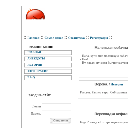
::
::
::
::
::
Главная
Самое новое
Статистика
Регистрация
ГЛАВНОЕ МЕНЮ
Маленькая собачка.
ГЛАВНАЯ
- Папа, купи мне маленькую собач
АНЕКДОТЫ
- Нет!
- Ну пааап, ну хотя бы чихуахуён
ИСТОРИИ
ФОТОГРАФИИ
F.A.Q.
Ворона. /
Истории
Рассвет. Раннее утро. Собираемся 
ВХОД НА САЙТ
Логин
Пароль
Перекладка асфаль
Года 2 назад в Питере перекладыв