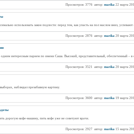
Просмотров: 3776
автор:
marika
22 марта 20
ты
мально использовать закон подлости: перед тем, как упасть на пол маслом вниз, успевают
Просмотров: 2876
автор:
marika
20 марта 20
ии
с одним интересным парнем по имени Саша. Высокий, представительный, обеспеченный – в 
Просмотров: 3521
автор:
marika
20 марта 20
 выборах, наблюдал презабавную картину.
Просмотров: 3600
автор:
marika
19 марта 20
кдоты
ить дорогую кофе-машину, пить кофе уже не советуют врачи.
Просмотров: 2927
автор:
marika
15 марта 20