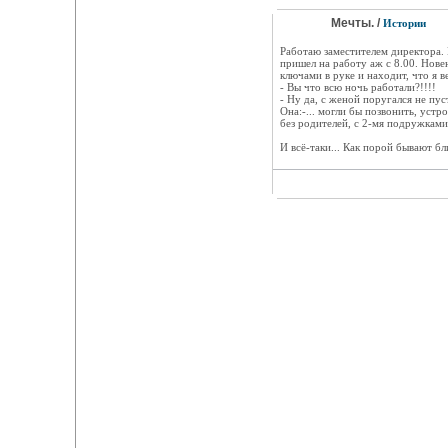
Мечты. /
Истории
Работаю заместителем директора. 
пришел на работу аж с 8.00. Нове
ключами в руке и находит, что я ве
- Вы что всю ночь работали?!!!!
- Ну да, с женой поругался не пу
Она:-... могли бы позвонить, устро
без родителей, с 2-мя подружками.
И всё-таки... Как порой бывают бл