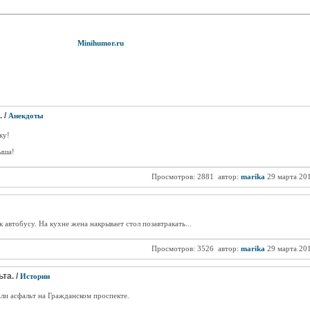
Minihumor.ru
 /
Анекдоты
ку!
ыша!
Просмотров: 2881
автор:
marika
29 марта 20
к автобусу. На кухне жена накрывает стол позавтракать...
Просмотров: 3526
автор:
marika
29 марта 20
та. /
Истории
али асфальт на Гражданском проспекте.