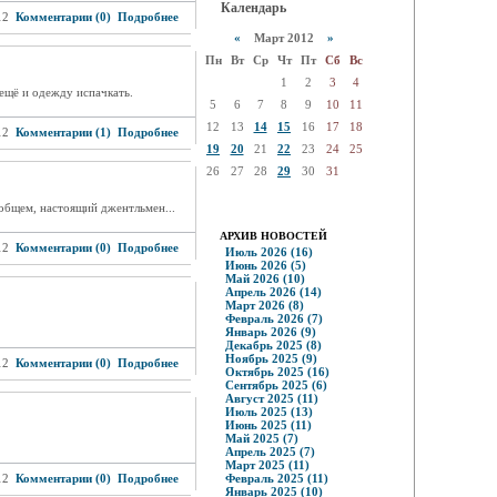
Календарь
12
Комментарии (0)
Подробнее
«
Март 2012
»
Пн
Вт
Ср
Чт
Пт
Сб
Вс
1
2
3
4
 ещё и одежду испачкать.
5
6
7
8
9
10
11
12
13
14
15
16
17
18
12
Комментарии (1)
Подробнее
19
20
21
22
23
24
25
26
27
28
29
30
31
общем, настоящий джентльмен...
АРХИВ НОВОСТЕЙ
12
Комментарии (0)
Подробнее
Июль 2026 (16)
Июнь 2026 (5)
Май 2026 (10)
Апрель 2026 (14)
Март 2026 (8)
Февраль 2026 (7)
Январь 2026 (9)
Декабрь 2025 (8)
Ноябрь 2025 (9)
12
Комментарии (0)
Подробнее
Октябрь 2025 (16)
Сентябрь 2025 (6)
Август 2025 (11)
Июль 2025 (13)
Июнь 2025 (11)
Май 2025 (7)
Апрель 2025 (7)
Март 2025 (11)
12
Комментарии (0)
Подробнее
Февраль 2025 (11)
Январь 2025 (10)