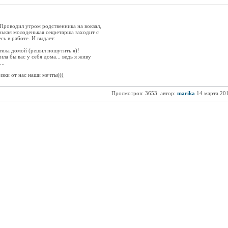
Проводил утром родственника на вокзал,
нькая молоденькая секретарша заходит с
сь в работе. И выдает:
стила домой (решил пошутить я)!
ила бы вас у себя дома... ведь я живу
..
изки от нас наши мечты(((
Просмотров: 3653
автор:
marika
14 марта 20