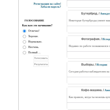
Регистрация на сайте!
Забыли пароль?
Бутерброд. /
Анекдо
Некоторые бутерброды умеют макси
ГОЛОСОВАНИЕ
Как вам это начинание?
Отлично!
Хорошо.
Фотография. /
Истор
Нормально.
Недавно по работе познакомился 
Неочень.
Полный ...
Выборы. /
Истории
Сегодня работал наблюдателем на
Кофе-машина. /
Ане
Как правило, когда ты можешь куп