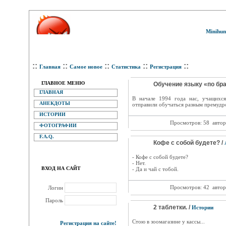
Minihum
::
::
::
::
::
Главная
Самое новое
Статистика
Регистрация
ГЛАВНОЕ МЕНЮ
Обучение языку «по бра
ГЛАВНАЯ
В начале 1994 года нас, учащихс
АНЕКДОТЫ
отправили обучаться разным премудро
ИСТОРИИ
Просмотров: 58
автор
ФОТОГРАФИИ
F.A.Q.
Кофе с собой будете? /
- Кофе с собой будете?
- Нет.
ВХОД НА САЙТ
- Да и чай с тобой.
Просмотров: 42
автор
Логин
Пароль
2 таблетки. /
Истории
Стою в зоомагазине у кассы...
Регистрация на сайте!