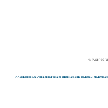
| © Kornet.r
www.kinospisok.ru Уникальная база по фильмам, док. фильмам, мультикам 