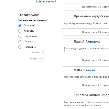
Забыли пароль?
Просмотров: 38
автор
ГОЛОСОВАНИЕ
Временные неудобства.
Как вам это начинание?
Фраза «временные неудобства» слабо
Отлично!
Хорошо.
Просмотров: 88
автор
Нормально.
Неочень.
План А. /
Анекдоты
Полный ...
Так и не дождавшись озвучивания пла
Б.
Просмотров: 90
автор
Мер. /
Анекдоты
Мер Москвы отчитался о победе над 
Просмотров: 91
автор
Три этапа жизни и безд
Три этапа жизни и безденежья наше
зарплаты, дожить бы до пенсии….