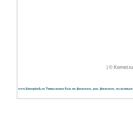
| © Kornet.r
www.kinospisok.ru Уникальная база по фильмам, док. фильмам, мультикам 