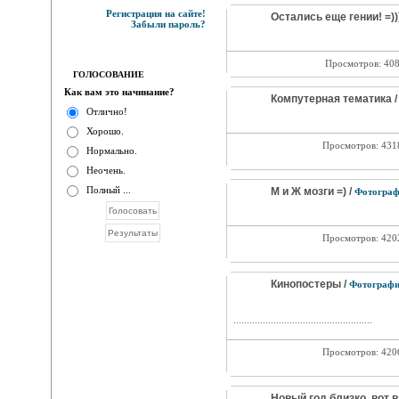
Регистрация на сайте!
Остались еще гении! =)))
Забыли пароль?
Просмотров: 40
ГОЛОСОВАНИЕ
Как вам это начинание?
Компутерная тематика 
Отлично!
Хорошо.
Просмотров: 43
Нормально.
Неочень.
Полный ...
М и Ж мозги =) /
Фотограф
Просмотров: 42
Кинопостеры /
Фотограф
....................................................
Просмотров: 42
Новый год близко, вот в