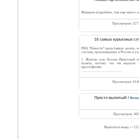
Жмакаем подробнее, там еще много и
Просмотров: 52
10 самых курьезных сл
РИА "Новости" представило десять, п
случаев, произошедших в России в ух
1. Жители села Лохово Иркутской о
пункта, потому что им надоело 
простофилям.
............................................
Просмотров: 41
Просто вылитый! /
Фото
Просмотров: 40
Вернуться назад << [1