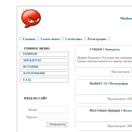
Minihum
::
::
::
::
::
Главная
Самое новое
Статистика
Регистрация
ГЛАВНОЕ МЕНЮ
стишок /
Анекдоты
ГЛАВНАЯ
Людям бедным и богатым мы одинако
АНЕКДОТЫ
Сказал паталогоанатом и вытер скаль
ИСТОРИИ
Просмотров: 
ФОТОГРАФИИ
F.A.Q.
бывает =) /
Фотографии
ВХОД НА САЙТ
Просмотров: 40
Логин
Жестокая правда /
Фотог
Пароль
Просмотров: 38