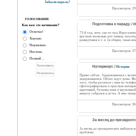
Забыли пароль?
Просмотров: 2
ГОЛОСОВАНИЕ
Подготовка к параду. /
И
Как вам это начинание?
Отлично!
73-й год, лето, где-то под Иерусали
вручили несколько рот танков, пехоты
Хорошо.
разведчиков и т. п. (в общем, такая не
Нормально.
Просмотров: 3
Неочень.
Полный ...
Натюрморт. /
Истории
Прямо сейчас. Задерживаемся с колле
задерживаемся. Обоих ждут дома. Жен
того, чтобы ругаться с ним по телеф
сфотографировала и прислала натюрмо
картошкой, бутылка пива и кружевной
минуту собрался и исчез. А мне тепер
Просмотров: 3
За месяц до президентс
За месяц до президентских выборов в
проблему.