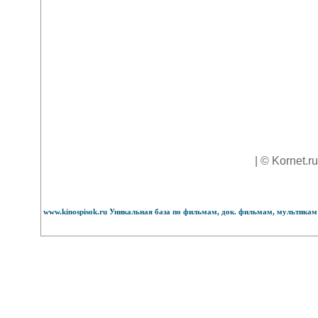
| © Kornet.r
www.kinospisok.ru Уникальная база по фильмам, док. фильмам, мультикам 