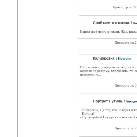
Просмотров: 2
Своё место в жизни. /
Ан
Нашёл своё место в жизни. Жду, когда
Просмотров: 
Калибровка. /
Истории
В соседнем подъезде нашего дома жил
одевали по разному, определить кто е
невозможно...
Просмотров: 
Портрет Путина. /
Анекд
- Интересно, а у тех, кто не берёт взя
Путина?
- Ну ты даёшь! Откуда же у них свой 
Просмотров: 