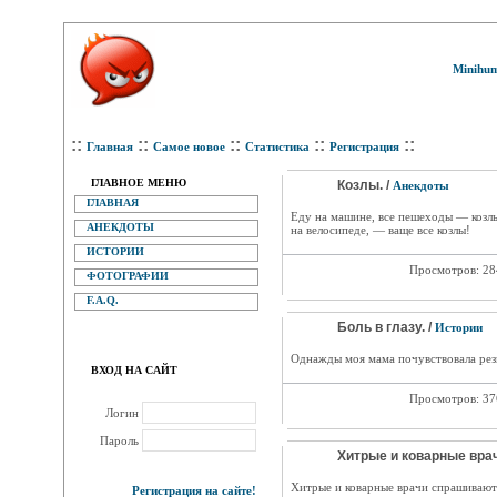
Minihum
::
::
::
::
::
Главная
Самое новое
Статистика
Регистрация
ГЛАВНОЕ МЕНЮ
Козлы. /
Анекдоты
ГЛАВНАЯ
Еду на машине, все пешеходы — козлы
АНЕКДОТЫ
на велосипеде, — ваще все козлы!
ИСТОРИИ
Просмотров: 2
ФОТОГРАФИИ
F.A.Q.
Боль в глазу. /
Истории
Однажды моя мама почувствовала резку
ВХОД НА САЙТ
Просмотров: 3
Логин
Пароль
Хитрые и коварные врач
Хитрые и коварные врачи спрашивают г
Регистрация на сайте!