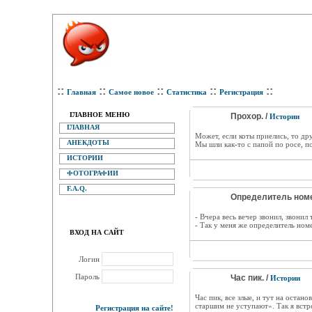
::
::
::
::
::
Главная
Самое новое
Статистика
Регистрация
ГЛАВНОЕ МЕНЮ
Прохор. /
Истории
ГЛАВНАЯ
Может, если коты приелись, то д
АНЕКДОТЫ
Мы шли как-то с папой по росе, п
ИСТОРИИ
ФОТОГРАФИИ
F.A.Q.
Определитель номе
- Вчера весь вечер звонил, звонил
- Так у меня же определитель ном
ВХОД НА САЙТ
Логин
Пароль
Час пик. /
Истории
Час пик, все злые, и тут на остан
старшим не уступают». Так я вст
Регистрация на сайте!