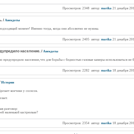
Просмотров: 2348
автор:
marika
21 декабря 20
. /
Анекдоты
 подходящий момент! Именно тогда, когда они абсолютно не нужны.
Просмотров: 2405
автор:
marika
21 декабря 20
дупредило население. /
Анекдоты
о предупредило население,что для борьбы с бедностью газовые камеры использоваться не б
Просмотров: 2282
автор:
marika
18 декабря 20
/
Истории
резает кончики y сосисок.
елает.
ав разговор:
oeй маленькой кастрюльке?
Просмотров: 2354
автор:
marika
18 декабря 20