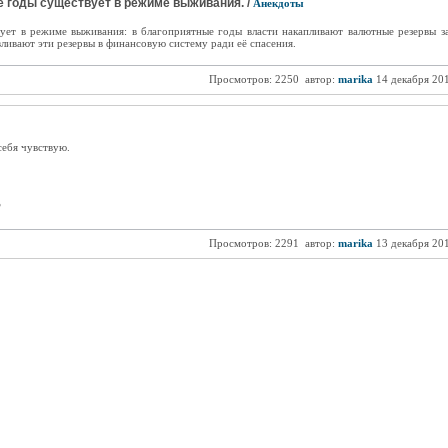
е годы существует в режиме выживания. /
Анекдоты
ует в режиме выживания: в благоприятные годы власти накапливают валютные резервы з
ливают эти резервы в финансовую систему ради её спасения.
Просмотров: 2250
автор:
marika
14 декабря 20
себя чувствую.
?
Просмотров: 2291
автор:
marika
13 декабря 20