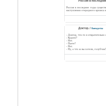
Россия в последни
Россия в последние годы существ
наступлении очередного кризиса в
Доктор. /
Анекдоты
- Доктор, что-то я отвратительно 
- Курите?
- Нет.
- Пьете?
- Нет.
- Ну, а что ж вы хотели, голубчик