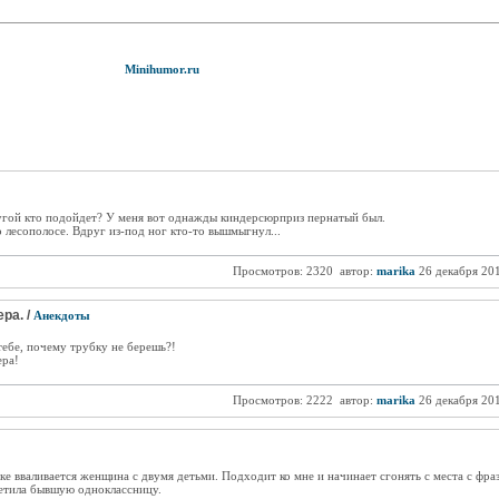
Minihumor.ru
ругой кто подойдет? У меня вот однажды киндерсюрприз пернатый был.
о лесополосе. Вдруг из-под ног кто-то вышмыгнул...
Просмотров: 2320
автор:
marika
26 декабря 20
ра. /
Анекдоты
 тебе, почему трубку не берешь?!
ера!
Просмотров: 2222
автор:
marika
26 декабря 20
овке вваливается женщина с двумя детьми. Подходит ко мне и начинает сгонять с места с фр
ретила бывшую одноклассницу.