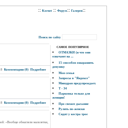
::
::
::
::
Kornet
Форум
Галерея
Поиск по сайту
САМОЕ ПОПУЛЯРНОЕ
ОТМАЗКИ (и что они
означают на ...
15 способов ошарашить
девушку
18
Комментарии (0)
Подробнее
Моя семья
Запросы в "Яндексе"
Минздрав предупреждает.
Т - 34
Парковка только для
женщин!
18
Комментарии (0)
Подробнее
Про свежее дыхание
Рулить по-женски
Сидят у костра трое
азой: «Вообще обнаглели малолетки,