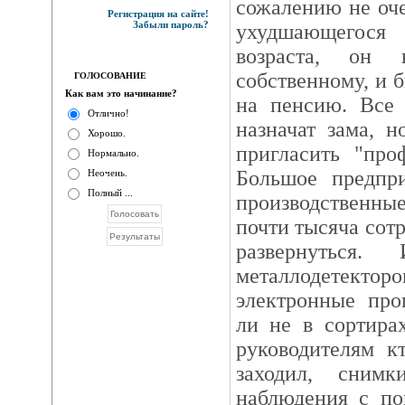
сожалению не оч
Регистрация на сайте!
Забыли пароль?
ухудшающегося 
возраста, он 
собственному, и 
ГОЛОСОВАНИЕ
Как вам это начинание?
на пенсию. Все 
Отлично!
назначат зама, н
Хорошо.
пригласить "про
Нормально.
Большое предпри
Неочень.
Полный ...
производственные
почти тысяча сотр
развернуться.
металлодетек
электронные про
ли не в сортира
руководителям к
заходил, сним
наблюдения с по