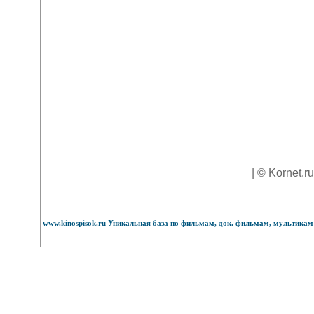
| © Kornet.r
www.kinospisok.ru Уникальная база по фильмам, док. фильмам, мультикам 