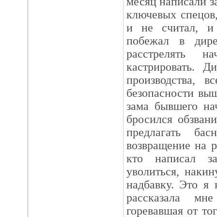
месяц написали з
ключевых спецов
и не считал, и
побежал в дире
расстрелять н
кастрировать. Д
производства, в
безопасности выш
зама бывшего на
бросился обзван
предлагать бас
возвращение на р
кто написал з
уволиться, наки
надбавку. Это я
рассказала мне
горевавшая от тог