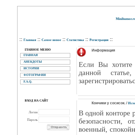
Minihumor.r
::
::
::
::
::
Главная
Самое новое
Статистика
Регистрация
ГЛАВНОЕ МЕНЮ
Информация
ГЛАВНАЯ
АНЕКДОТЫ
Eсли Вы хотите 
ИСТОРИИ
данной статье
ФОТОГРАФИИ
зарегистрироватьс
F.A.Q.
ВХОД НА САЙТ
Кончики y сосисок. /
Ист
В одной конторе 
Логин
безопасности, 
Пароль
военный, спокойн