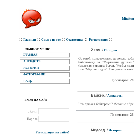
Minihum
::
::
::
::
::
Главная
Самое новое
Статистика
Регистрация
ГЛАВНОЕ МЕНЮ
2 том. /
Истории
ГЛАВНАЯ
Со мной приключилась довольно забав
АНЕКДОТЫ
библиотеку за "Мёртвыми душами"
(молодая девушка была). Чтобы подн
ИСТОРИИ
том "Мёртвых душ". Она ушла искать к
ФОТОГРАФИИ
Просмотров: 2
F.A.Q.
Байкер. /
Анекдоты
ВХОД НА САЙТ
Что движет байкерами? Желание обре
Логин
Просмотров: 2
Пароль
Медоед. /
Истории
Регистрация на сайте!