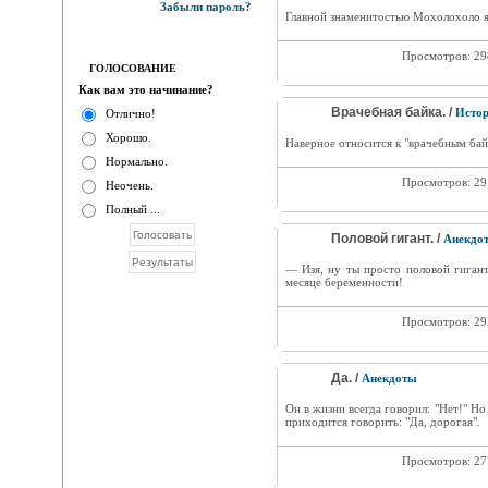
Забыли пароль?
Главной знаменитостью Мохолохоло явл
Просмотров: 2
ГОЛОСОВАНИЕ
Как вам это начинание?
Врачебная байка. /
Исто
Отлично!
Хорошо.
Наверное относится к "врачебным байк
Нормально.
Просмотров: 2
Неочень.
Полный ...
Половой гигант. /
Анекдо
— Изя, ну ты просто половой гигант!
месяце беременности!
Просмотров: 2
Да. /
Анекдоты
Он в жизни всегда говорил: "Нет!" Но 
приходится говорить: "Да, дорогая".
Просмотров: 2