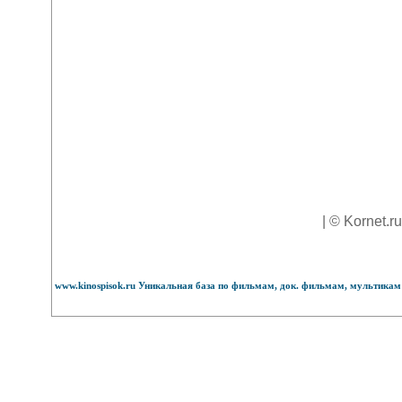
| © Kornet.r
www.kinospisok.ru Уникальная база по фильмам, док. фильмам, мультикам 