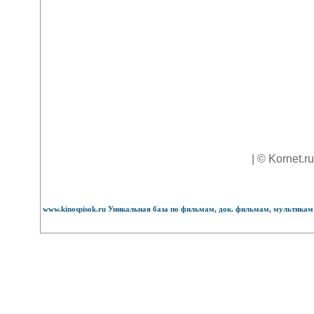
| © Kornet.r
www.kinospisok.ru Уникальная база по фильмам, док. фильмам, мультикам 