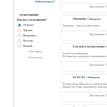
Забыли пароль?
Просмотров: 
ГОЛОСОВАНИЕ
Чиновник. /
Анекдоты
Как вам это начинание?
Отлично!
Чиновник - лицо русской жопы!
Хорошо.
Просмотров: 
Нормально.
Неочень.
Полный ...
Случай в поликлинике. 
Случай в поликлинике.
На банкетке в коридоре поликлиники с
Просмотров: 
Хо Хо Хо. /
Анекдоты
Почему Деды Морозы не смеются как 
Пьяные россияне неадекватно реагиру
Просмотров: 