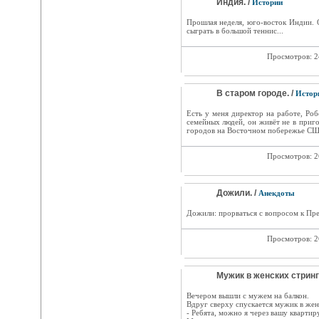
Индия. /
Истории
Прошлая неделя, юго-восток Индии. 
сыграть в большой теннис...
Просмотров: 
В старом городе. /
Истор
Есть у меня директор на работе, Роб
семейных людей, он живёт не в приго
городов на Восточном побережье США
Просмотров: 
Дожили. /
Анекдоты
Дожили: прорваться с вопросом к Пре
Просмотров: 
Мужик в женских стринг
Вечером вышли с мужем на балкон.
Вдруг сверху спускается мужик в жен
- Ребята, можно я через вашу квартир