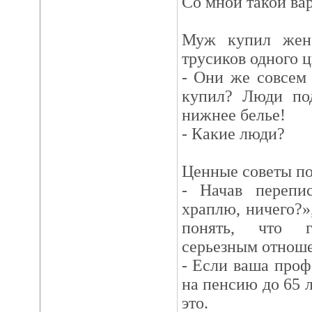
Со мной такой вар
Муж купил жене
трусиков одного ц
- Они же совсем
купил? Люди по
нижнее бельe!
- Какие люди?
Ценные советы по
- Начав перепи
храплю, ничего?»
понять, что г
серьезным отнош
- Если ваша проф
на пенсию до 65 л
это.