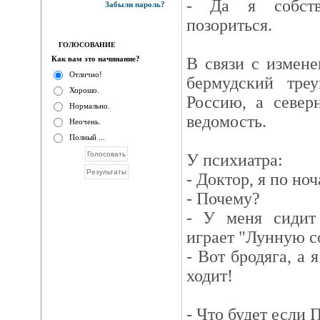
- Да я собств
Забыли пароль?
позориться.
ГОЛОСОВАНИЕ
Как вам это начинание?
В связи с измен
Отлично!
бермудский треу
Хорошо.
Россию, а север
Нормально.
ведомость.
Неочень.
Полный ...
У психиатра:
- Доктор, я по ноч
- Почему?
- У меня сидит
играет "Лунную с
- Вот бродяга, а 
ходит!
- Что будет если 