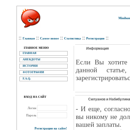
Minihum
::
::
::
::
::
Главная
Самое новое
Статистика
Регистрация
ГЛАВНОЕ МЕНЮ
Информация
ГЛАВНАЯ
АНЕКДОТЫ
Eсли Вы хотите 
ИСТОРИИ
данной статье
ФОТОГРАФИИ
зарегистрироватьс
F.A.Q.
ВХОД НА САЙТ
Силуанов и Набибулина.
- И еще, соглас
Логин
вы никому не до
Пароль
вашей заплаты.
Регистрация на сайте!