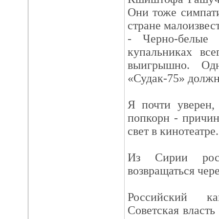
Они тоже симпати
стране малоизвес
- Черно-белые
купальниках все
выигрышно. Од
«Судак-75» должн
Я почти уверен,
попкорн - причи
свет в кинотеатре.
Из Сирии росс
возвращаться чере
Российский к
Советская власть