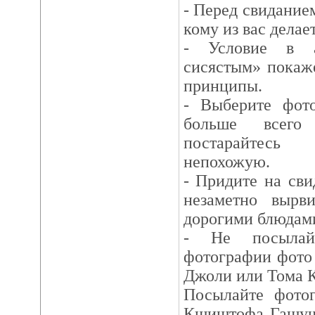
- Перед свиданием
кому из вас делае
- Условие в а
сисястым» покаже
принципы.
- Выберите фот
больше всего
постарайтесь 
непохожую.
- Придите на св
незаметно вырв
дорогими блюдам
- Не посылай
фотографии фото
Джоли или Тома Кр
Посылайте фотог
Кшиштофа Гашуч