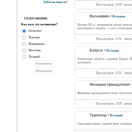
Забыли пароль?
Просмотров: 2209
автор
Валькирии. /
Истории
ГОЛОСОВАНИЕ
Как вам это начинание?
Начало 90-х, затерянная среди повол
населенного пункта - с пол сотни кило
Отлично!
Хорошо.
Просмотров: 2132
автор
Нормально.
Неочень.
Бабуся. /
Истории
Полный ...
Тюменская область, деревня Борки. 
начинкой...
Просмотров: 2232
автор
Женщина принадлежит т
Женщина принадлежит тому мужчине, 
Просмотров: 2329
автор
Турпоход. /
Истории
Сын-выпускник с приятелями отправил