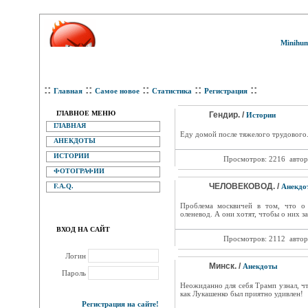
Minihum
::
::
::
::
::
Главная
Самое новое
Статистика
Регистрация
ГЛАВНОЕ МЕНЮ
Гендир. /
Истории
ГЛАВНАЯ
Еду домой после тяжелого трудового.
АНЕКДОТЫ
ИСТОРИИ
Просмотров: 2216
автор
ФОТОГРАФИИ
ЧЕЛОВЕКОВОД. /
F.A.Q.
Анекдо
Проблема москвичей в том, что о 
оленевод. А они хотят, чтобы о них
ВХОД НА САЙТ
Просмотров: 2112
автор
Логин
Минск. /
Анекдоты
Пароль
Неожиданно для себя Трамп узнал, чт
как Лукашенко был приятно удивлен!
Регистрация на сайте!