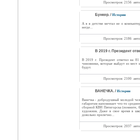
Просмотров: 2156
авто
Бункер. /
Истории
А я в детстве мечтал не о компьюте
негде...
Просмотров: 2186
авто
В 2019 г. Президент отве
В 2019 г. Президент ответил на 81
чиновники, которые выйдут из мест з
будут.
Просмотров: 2100
авто
ВАНЕЧКА. /
Истории
Ванечка - добродушный молодой чело
габаритам напоминает что-то средне
сборной КВН Пятигорска (помните, б
художник. Даже в свое время в шк
довольно прилично...
Просмотров: 2037
авто