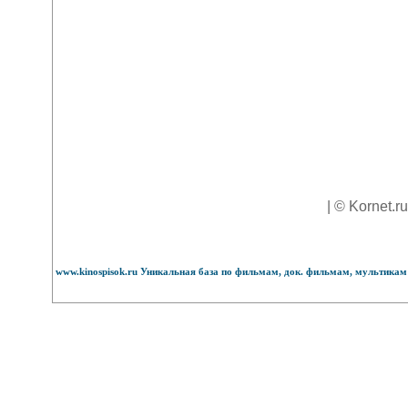
| © Kornet.r
www.kinospisok.ru Уникальная база по фильмам, док. фильмам, мультикам 