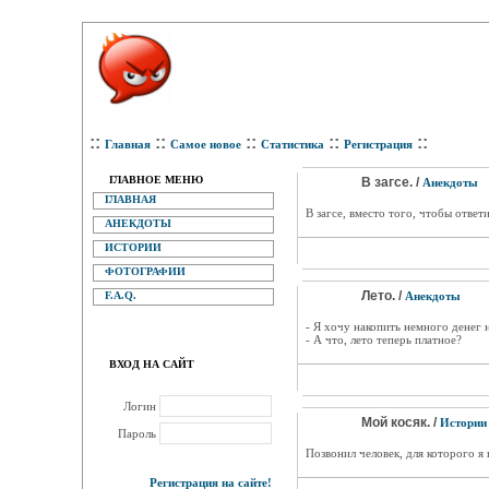
::
::
::
::
::
Главная
Самое новое
Статистика
Регистрация
ГЛАВНОЕ МЕНЮ
В загсе. /
Анекдоты
ГЛАВНАЯ
В загсе, вместо того, чтобы ответ
АНЕКДОТЫ
ИСТОРИИ
ФОТОГРАФИИ
Лето. /
F.A.Q.
Анекдоты
- Я хочу накопить немного денег н
- А что, лето теперь платное?
ВХОД НА САЙТ
Логин
Мой косяк. /
Истории
Пароль
Позвонил человек, для которого я к
Регистрация на сайте!