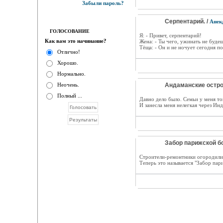
Забыли пароль?
Серпентарий. /
Анек
ГОЛОСОВАНИЕ
Я: - Привет, серпентарий!
Как вам это начинание?
Жена: - Ты чего, ужинать не буде
Тёща: - Он и не ночует сегодня по
Отлично!
Хорошо.
Нормально.
Неочень.
Андаманские остро
Полный ...
Давно дело было. Семьи у меня тог
И занесла меня нелегкая через Ин
Забор парижской бо
Строители-ремонтники огородили 
Теперь это называется "Забор пар