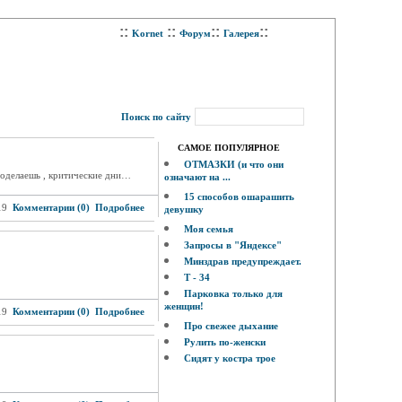
::
::
::
::
Kornet
Форум
Галерея
Поиск по сайту
САМОЕ ПОПУЛЯРНОЕ
ОТМАЗКИ (и что они
 поделаешь , критические дни…
означают на ...
15 способов ошарашить
19
Комментарии (0)
Подробнее
девушку
Моя семья
Запросы в "Яндексе"
Минздрав предупреждает.
Т - 34
Парковка только для
женщин!
19
Комментарии (0)
Подробнее
Про свежее дыхание
Рулить по-женски
Сидят у костра трое