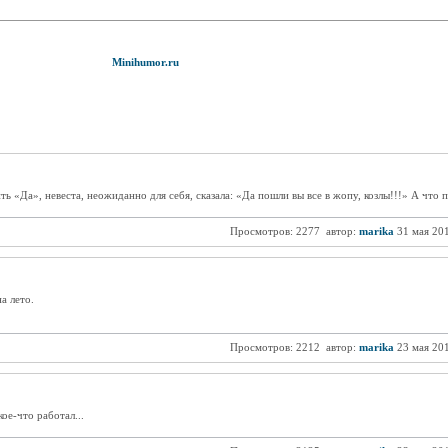
Minihumor.ru
ить «Да», невеста, неожиданно для себя, сказала: «Да пошли вы все в жопу, козлы!!!» А что
Просмотров: 2277
автор:
marika
31 мая 20
а лето.
Просмотров: 2212
автор:
marika
23 мая 20
ое-что работал...