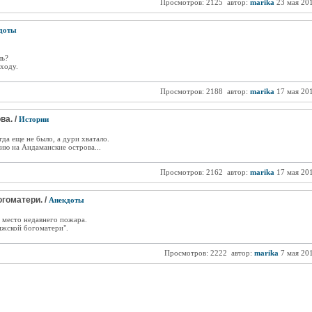
Просмотров: 2125
автор:
marika
23 мая 20
доты
шь?
ходу.
Просмотров: 2188
автор:
marika
17 мая 20
ва. /
Истории
да еще не было, а дури хватало.
дию на Андаманские острова...
Просмотров: 2162
автор:
marika
17 мая 20
гоматери. /
Анекдоты
место недавнего пожара.
ижской богоматери".
Просмотров: 2222
автор:
marika
7 мая 20